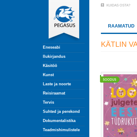
Liigu
KUIDAS OSTA?
User
edasi
põhisisu
Account
juurde
RAAMATUD
Menu
(logged
KÄTLIN V
Eneseabi
out)
Ilukirjandus
Käsitöö
Kunst
Laste ja noorte
Reisiraamat
Tervis
Suhted ja perekond
Dokumentalistika
Teadmishimulistele