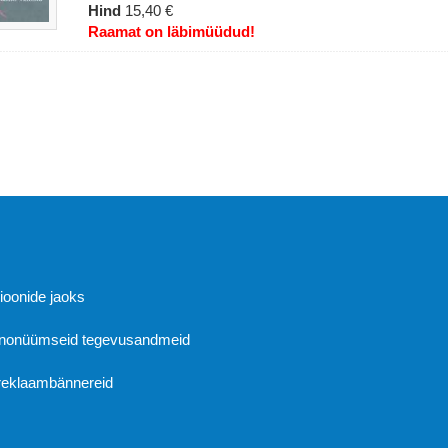
Hind
15,40 €
Raamat on läbimüüdud!
Abi
sioonide jaoks
 anonüümseid tegevusandmeid
 reklaambännereid