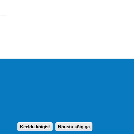
KIRJASTUS PEGASUS OÜ ©
2020
Paldiski mnt. 29 (A korpus VI
korrus), Tallinn
Üldtelefon: 666 1720
E-post:
pegasus[at]pegasus.ee
Keeldu kõigist
Nõustu kõigiga
Withdraw consen