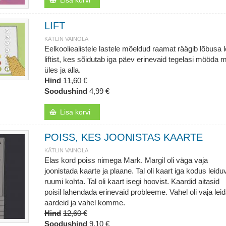
Lisa korvi
LIFT
KÄTLIN VAINOLA
Eelkooliealistele lastele mõeldud raamat räägib lõbusa 
liftist, kes sõidutab iga päev erinevaid tegelasi mööda 
üles ja alla.
Hind
11,60 €
Soodushind
4,99 €
Lisa korvi
POISS, KES JOONISTAS KAARTE
KÄTLIN VAINOLA
Elas kord poiss nimega Mark. Margil oli väga vaja
joonistada kaarte ja plaane. Tal oli kaart iga kodus leidu
ruumi kohta. Tal oli kaart isegi hoovist. Kaardid aitasid
poisil lahendada erinevaid probleeme. Vahel oli vaja lei
aardeid ja vahel komme.
Hind
12,60 €
Soodushind
9,10 €