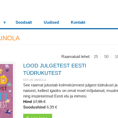
Soodsalt
Uudised
Kontakt
AINOLA
Raamatuid lehel:
25
50
1
LOOD JULGETEST EESTI
TÜDRUKUTEST
KÄTLIN VAINOLA
See raamat jutustab kolmekümnest julgest tüdrukust ja
naisest, kellest igaüks on omal moel mõjutanud, muutn
ning inspireerinud Eesti elu ja inimesi.
Hind
17,95 €
Soodushind
6,99 €