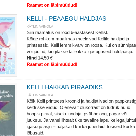
Raamat on läbimüüdud!
KELLI - PEAAEGU HALDJAS
KÄTLIN VAINOLA
Siin raamatus on lood 6-aastasest Kellist.
Kõige rohkem maailmas meeldivad Kellile haldjad ja
printsessid. Kelli lemmikvärv on roosa. Kui on sünnipä
või jõulud, kingitakse talle ikka igasuguseid haldjaasju.
Hind
14,50 €
Raamat on läbimüüdud!
KELLI HAKKAB PIRAADIKS
KÄTLIN VAINOLA
Kõik Kelli printsessikroonid ja haldjatiivad on pappkasti
keldrisse viidud. Olenevalt olukorrast on tüdruk nüüd
hoopis piraat, sisekujundaja, psühholoog, pagar või
juuksur. Ja vahel lihtsalt üks tavaline laps, kellega juhtu
igasugu asju – naljakaid kui ka jubedaid, tõsiseid kui ka
lõbusaid.