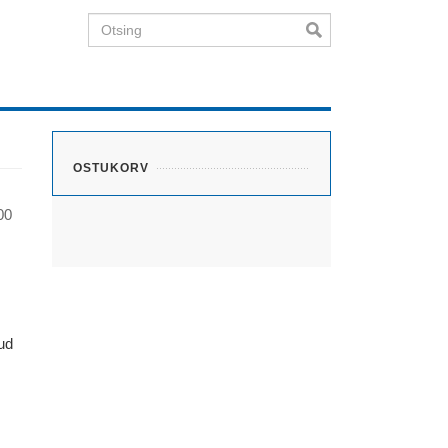
Otsing
OSTUKORV
00
ud