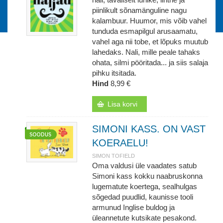
piinlikult sõnamänguline nagu
kalambuur. Huumor, mis võib vahel
tunduda esmapilgul arusaamatu,
vahel aga nii tobe, et lõpuks muutub
lahedaks. Nali, mille peale tahaks
ohata, silmi pööritada... ja siis salaja
pihku itsitada.
Hind
8,99 €
Lisa korvi
SIMONI KASS. ON VAST
KOERAELU!
SIMON TOFIELD
Oma valdusi üle vaadates satub
Simoni kass kokku naabruskonna
lugematute koertega, sealhulgas
sõgedad puudlid, kaunisse tooli
armunud Inglise buldog ja
üleannetute kutsikate pesakond.