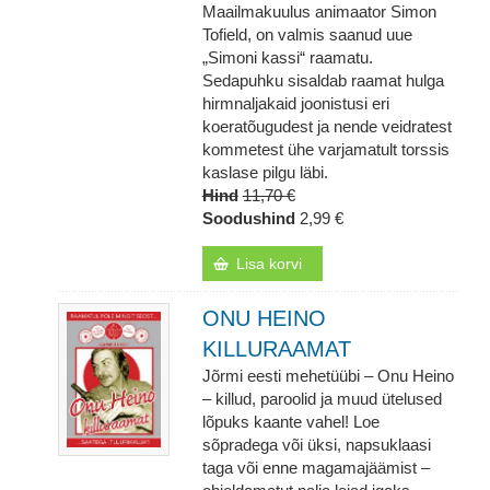
Maailmakuulus animaator Simon
Tofield, on valmis saanud uue
„Simoni kassi“ raamatu.
Sedapuhku sisaldab raamat hulga
hirmnaljakaid joonistusi eri
koeratõugudest ja nende veidratest
kommetest ühe varjamatult torssis
kaslase pilgu läbi.
Hind
11,70 €
Soodushind
2,99 €
Lisa korvi
ONU HEINO
KILLURAAMAT
Jõrmi eesti mehetüübi – Onu Heino
– killud, paroolid ja muud ütelused
lõpuks kaante vahel! Loe
sõpradega või üksi, napsuklaasi
taga või enne magamajäämist –