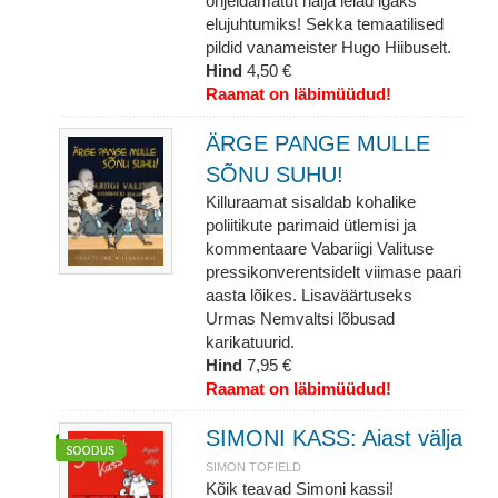
ohjeldamatut nalja leiad igaks
elujuhtumiks! Sekka temaatilised
pildid vanameister Hugo Hiibuselt.
Hind
4,50 €
Raamat on läbimüüdud!
ÄRGE PANGE MULLE
SÕNU SUHU!
Killuraamat sisaldab kohalike
poliitikute parimaid ütlemisi ja
kommentaare Vabariigi Valituse
pressikonverentsidelt viimase paari
aasta lõikes. Lisaväärtuseks
Urmas Nemvaltsi lõbusad
karikatuurid.
Hind
7,95 €
Raamat on läbimüüdud!
SIMONI KASS: Aiast välja
SIMON TOFIELD
Kõik teavad Simoni kassi!