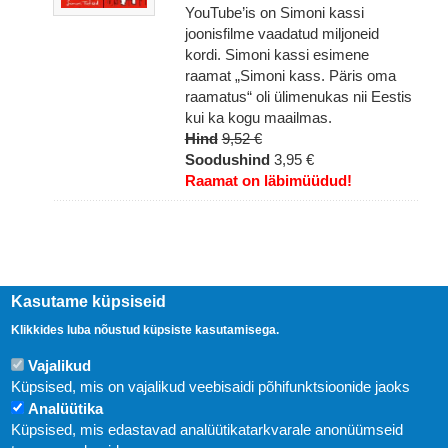
YouTube’is on Simoni kassi
joonisfilme vaadatud miljoneid
kordi. Simoni kassi esimene
raamat „Simoni kass. Päris oma
raamatus“ oli ülimenukas nii Eestis
kui ka kogu maailmas.
Hind
9,52 €
Soodushind
3,95 €
Raamat on läbimüüdud!
Kasutame küpsiseid
Klikkides luba nõustud küpsiste kasutamisega.
Vajalikud
Küpsised, mis on vajalikud veebisaidi põhifunktsioonide jaoks
Analüütika
Küpsised, mis edastavad analüütikatarkvarale anonüümseid
Uudised