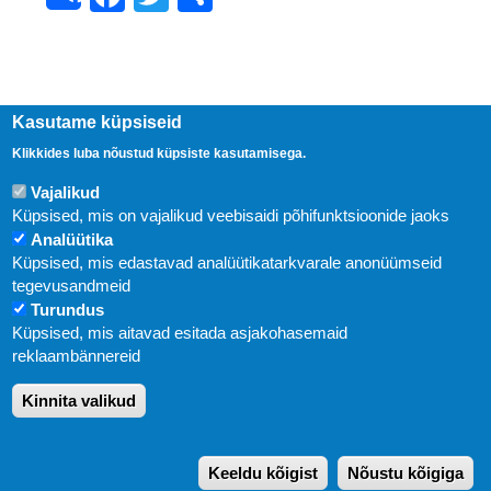
Kasutame küpsiseid
Klikkides luba nõustud küpsiste kasutamisega.
Vajalikud
Küpsised, mis on vajalikud veebisaidi põhifunktsioonide jaoks
Analüütika
Küpsised, mis edastavad analüütikatarkvarale anonüümseid
Uudised
tegevusandmeid
Turundus
Abi
Küpsised, mis aitavad esitada asjakohasemaid
KIRJASTUS PEGASUS OÜ © 2020
reklaambännereid
Paldiski mnt. 29 (A korpus VI korrus), Tallinn
Kinnita valikud
Üldtelefon: 666 1720
E-post:
pegasus[at]pegasus.ee
Keeldu kõigist
Nõustu kõigiga