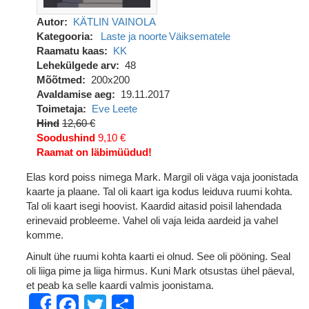
Autor
KÄTLIN VAINOLA
Kategooria
Laste ja noorte
Väiksematele
Raamatu kaas
KK
Lehekülgede arv
48
Mõõtmed
200x200
Avaldamise aeg
19.11.2017
Toimetaja
Eve Leete
Hind
12,60 €
Soodushind
9,10 €
Raamat on läbimüüdud!
Elas kord poiss nimega Mark. Margil oli väga vaja joonistada
kaarte ja plaane. Tal oli kaart iga kodus leiduva ruumi kohta.
Tal oli kaart isegi hoovist. Kaardid aitasid poisil lahendada
erinevaid probleeme. Vahel oli vaja leida aardeid ja vahel
komme.
Ainult ühe ruumi kohta kaarti ei olnud. See oli pööning. Seal
oli liiga pime ja liiga hirmus. Kuni Mark otsustas ühel päeval,
et peab ka selle kaardi valmis joonistama.
Facebook
Twitter
Share
Share