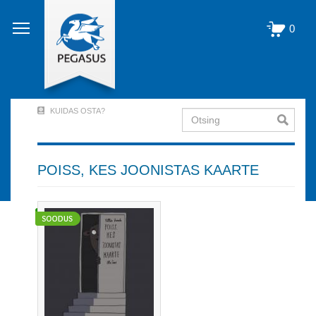
Liigu
edasi
0
põhisisu
juurde
KUIDAS OSTA?
Otsing
User
Account
Menu
POISS, KES JOONISTAS KAARTE
(logged
out)