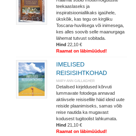
teekaaslaseks ja
inspiratsiooniallikaks igaühele,
ükskõik, kas tegu on kirgliku
Toscana-huvilisega või inimesega,
kes alles soovib selle maanurgaga
lähemat tutvust sobitada.
Hind
22,10 €
Raamat on läbimüüdud!
IMELISED
REISISIHTKOHAD
MARY-ANN GALLAGHER
Detailsed kirjeldused kõrvuti
lummavate fotodega annavad
aktiivsele reisisellile häid ideid uute
reiside plaanimiseks, samas võib
reise nautida ka mugavast
kodusest tugitoolist lahkumata.
Hind
21,10 €
Raamat on läbimüüdud!