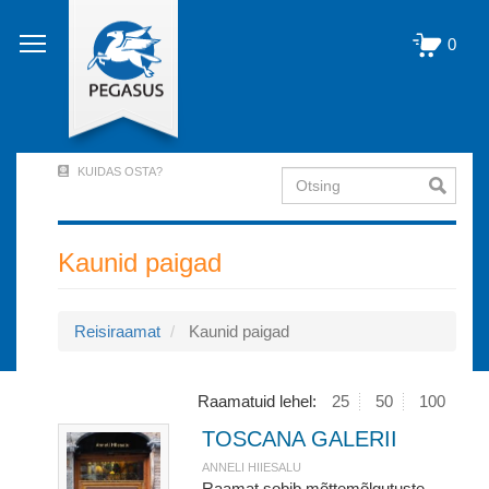
Liigu
edasi
0
põhisisu
juurde
KUIDAS OSTA?
Otsing
User
Account
Menu
Kaunid paigad
(logged
out)
Reisiraamat
Kaunid paigad
Raamatuid lehel:
25
50
100
TOSCANA GALERII
ANNELI HIIESALU
Raamat sobib mõttemõlgutuste