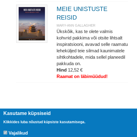
MEIE UNISTUSTE
REISID
MARY-ANN GALLAGHER
Ükskõik, kas te olete valmis
kohvrid pakkima või otsite lihtsalt
inspiratsiooni, avavad selle raamatu
leheküljed teie silmad kaunimatele
sihtkohtadele, mida sellel planeedil
pakkuda on.
Hind
12,52 €
Raamat on läbimüüdud!
Kasutame küpsiseid
Klikkides luba nõustud küpsiste kasutamisega.
Vajalikud