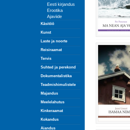
Eesti kirjandus
Erootika
Ajaviide
Käsitöö
Kunst
Laste ja noorte
Reisiraamat
Tervis
Suhted ja perekond
Dokumentalistika
Teadmishimulistele
Majandus
Meelelahutus
Kinkeraamat
Kokandus
Aiandus