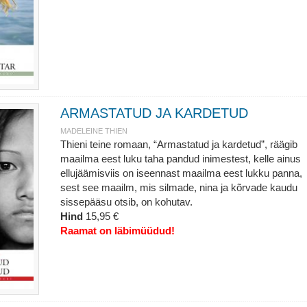
ARMASTATUD JA KARDETUD
MADELEINE THIEN
Thieni teine romaan, “Armastatud ja kardetud”, räägib
maailma eest luku taha pandud inimestest, kelle ainus
ellujäämisviis on iseennast maailma eest lukku panna,
sest see maailm, mis silmade, nina ja kõrvade kaudu
sissepääsu otsib, on kohutav.
Hind
15,95 €
Raamat on läbimüüdud!