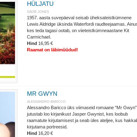
HÜLJATU
SADIE JONES
1957. aasta suvepäeval seisab üheksateistkümnene
Lewis Aldridge üksinda Waterfordi raudteejaamas. Ainu
kes teda tagasi ootab, on viieteistkümneaastane Kit
Carmichael.
Hind
16,95 €
Raamat on läbimüüdud!
MR GWYN
ALESSANDRO BARICCO
Alessandro Baricco üks viimaseid romaane “Mr Gwyn”
jutustab loo kirjanikust Jasper Gwynist, kes loobub
raamatute kirjutamisest ja seab üles ateljee, kus hakka
kirjutama portreesid.
Hind
16,20 €