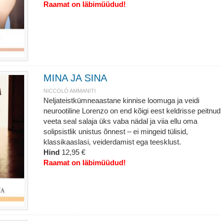
Raamat on läbimüüdud!
MINA JA SINA
NICCOLÓ AMMANITI
Neljateistkümneaastane kinnise loomuga ja veidi
neurootiline Lorenzo on end kõigi eest keldrisse peitnud
veeta seal salaja üks vaba nädal ja viia ellu oma
solipsistlik unistus õnnest – ei mingeid tülisid,
klassikaaslasi, veiderdamist ega teesklust.
Hind
12,95 €
Raamat on läbimüüdud!