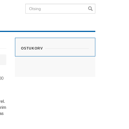
Otsing
OSTUKORV
00
el.
urim
as