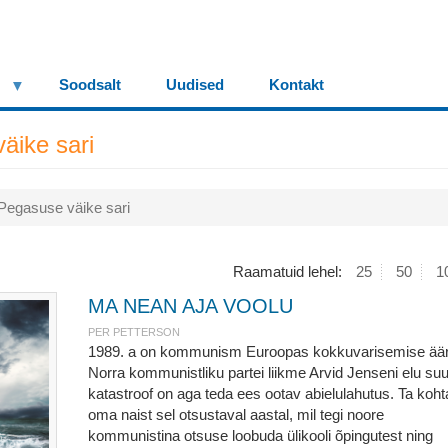
Soodsalt
Uudised
Kontakt
äike sari
Pegasuse väike sari
Raamatuid lehel:
25
50
1
MA NEAN AJA VOOLU
PER PETTERSON
1989. a on kommunism Euroopas kokkuvarisemise äär
Norra kommunistliku partei liikme Arvid Jenseni elu su
katastroof on aga teda ees ootav abielulahutus. Ta koht
oma naist sel otsustaval aastal, mil tegi noore
kommunistina otsuse loobuda ülikooli õpingutest ning