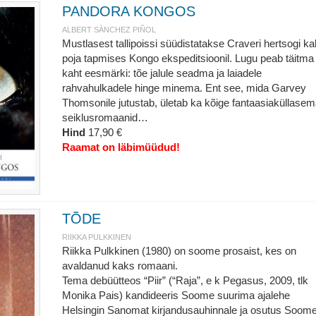
PANDORA KONGOS
ALBERT SÀNCHEZ PIÑOL
Mustlasest tallipoissi süüdistatakse Craveri hertsogi k
poja tapmises Kongo ekspeditsioonil. Lugu peab täitma
kaht eesmärki: tõe jalule seadma ja laiadele
rahvahulkadele hinge minema. Ent see, mida Garvey
Thomsonile jutustab, ületab ka kõige fantaasiaküllase
seiklusromaanid…
Hind
17,90 €
Raamat on läbimüüdud!
TÕDE
RIIKKA PULKKINEN
Riikka Pulkkinen (1980) on soome prosaist, kes on
avaldanud kaks romaani.
Tema debüütteos “Piir” (“Raja”, e k Pegasus, 2009, tlk
Monika Pais) kandideeris Soome suurima ajalehe
Helsingin Sanomat kirjandusauhinnale ja osutus Soom