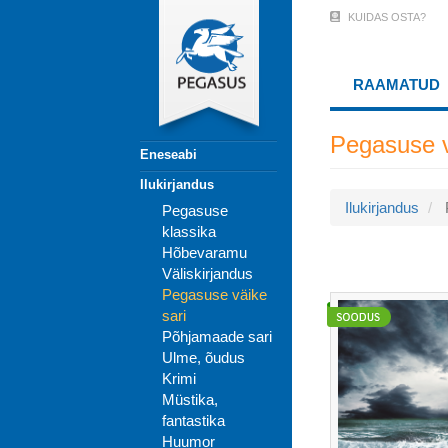
Liigu
KUIDAS OSTA?
User
edasi
põhisisu
Account
juurde
RAAMATUD
Menu
(logged
Pegasuse v
Eneseabi
out)
Ilukirjandus
Ilukirjandus
Pegasuse
klassika
Hõbevaramu
Väliskirjandus
Pegasuse väike
sari
Põhjamaade sari
Ulme, õudus
Krimi
Müstika,
fantastika
Huumor