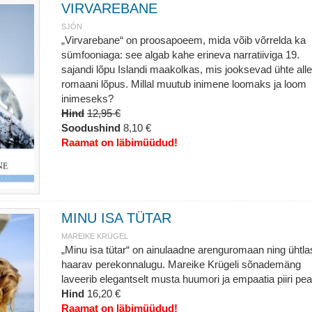
VIRVAREBANE
SJÓN
„Virvarebane“ on proosapoeem, mida võib võrrelda ka
sümfooniaga: see algab kahe erineva narratiiviga 19.
sajandi lõpu Islandi maakolkas, mis jooksevad ühte all
romaani lõpus. Millal muutub inimene loomaks ja loom
inimeseks?
Hind
12,95 €
Soodushind
8,10 €
Raamat on läbimüüdud!
MINU ISA TÜTAR
MAREIKE KRÜGEL
„Minu isa tütar“ on ainulaadne arenguromaan ning ühtla
haarav perekonnalugu. Mareike Krügeli sõnademäng
laveerib elegantselt musta huumori ja empaatia piiri pea
Hind
16,20 €
Raamat on läbimüüdud!