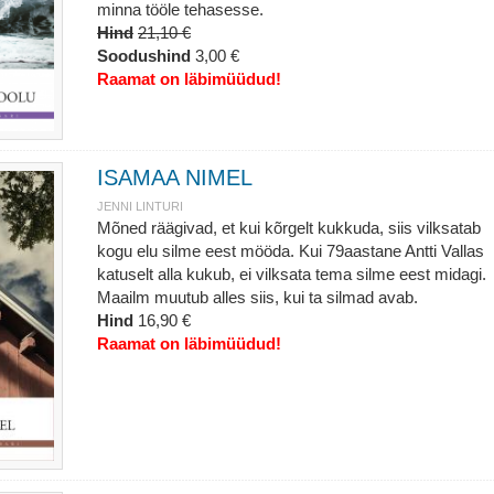
minna tööle tehasesse.
Hind
21,10 €
Soodushind
3,00 €
Raamat on läbimüüdud!
ISAMAA NIMEL
JENNI LINTURI
Mõned räägivad, et kui kõrgelt kukkuda, siis vilksatab
kogu elu silme eest mööda. Kui 79aastane Antti Vallas
katuselt alla kukub, ei vilksata tema silme eest midagi.
Maailm muutub alles siis, kui ta silmad avab.
Hind
16,90 €
Raamat on läbimüüdud!