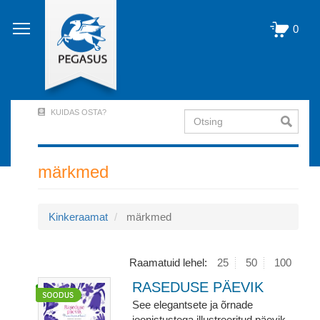
Liigu
edasi
0
põhisisu
juurde
KUIDAS OSTA?
Otsing
User
Account
Menu
märkmed
(logged
out)
Kinkeraamat
märkmed
Raamatuid lehel:
25
50
100
RASEDUSE PÄEVIK
See elegantsete ja õrnade
joonistustega illustreeritud päevik