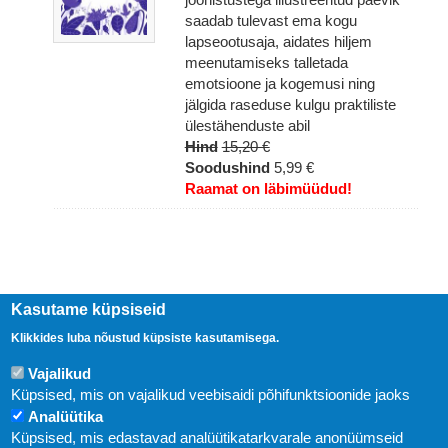
saadab tulevast ema kogu
lapseootusaja, aidates hiljem
meenutamiseks talletada
emotsioone ja kogemusi ning
jälgida raseduse kulgu praktiliste
ülestähenduste abil
Hind
15,20 €
Soodushind
5,99 €
Raamat on läbimüüdud!
Kasutame küpsiseid
Klikkides luba nõustud küpsiste kasutamisega.
Vajalikud
Küpsised, mis on vajalikud veebisaidi põhifunktsioonide jaoks
Analüütika
Küpsised, mis edastavad analüütikatarkvarale anonüümseid
Uudised