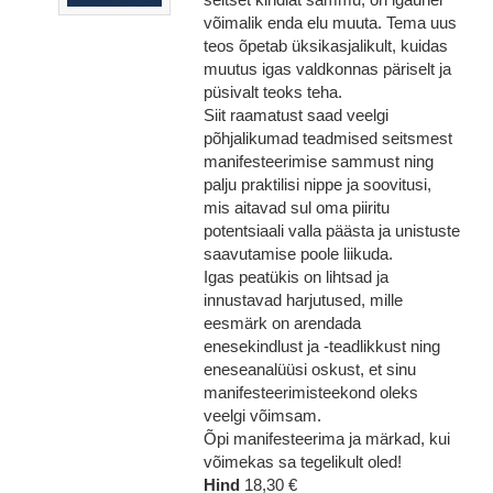
võimalik enda elu muuta. Tema uus
teos õpetab üksikasjalikult, kuidas
muutus igas valdkonnas päriselt ja
püsivalt teoks teha.
Siit raamatust saad veelgi
põhjalikumad teadmised seitsmest
manifesteerimise sammust ning
palju praktilisi nippe ja soovitusi,
mis aitavad sul oma piiritu
potentsiaali valla päästa ja unistuste
saavutamise poole liikuda.
Igas peatükis on lihtsad ja
innustavad harjutused, mille
eesmärk on arendada
enesekindlust ja -teadlikkust ning
eneseanalüüsi oskust, et sinu
manifesteerimisteekond oleks
veelgi võimsam.
Õpi manifesteerima ja märkad, kui
võimekas sa tegelikult oled!
Hind
18,30 €