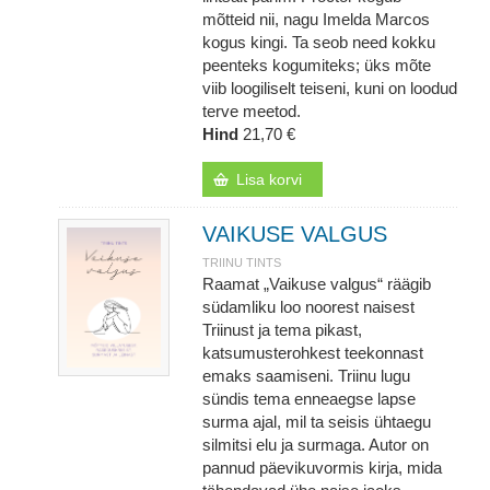
mõtteid nii, nagu Imelda Marcos
kogus kingi. Ta seob need kokku
peenteks kogumiteks; üks mõte
viib loogiliselt teiseni, kuni on loodud
terve meetod.
Hind
21,70 €
Lisa korvi
VAIKUSE VALGUS
TRIINU TINTS
Raamat „Vaikuse valgus“ räägib
südamliku loo noorest naisest
Triinust ja tema pikast,
katsumusterohkest teekonnast
emaks saamiseni. Triinu lugu
sündis tema enneaegse lapse
surma ajal, mil ta seisis ühtaegu
silmitsi elu ja surmaga. Autor on
pannud päevikuvormis kirja, mida