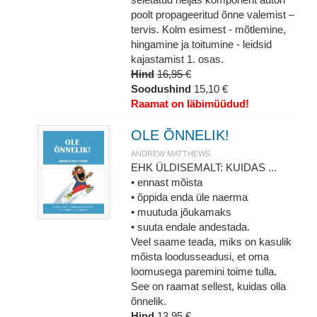
poolt propageeritud õnne valemist –
tervis. Kolm esimest - mõtlemine,
hingamine ja toitumine - leidsid
kajastamist 1. osas.
Hind
16,95 €
Soodushind
15,10 €
Raamat on läbimüüdud!
OLE ÕNNELIK!
ANDREW MATTHEWS
EHK ÜLDISEMALT: KUIDAS ...
• ennast mõista
• õppida enda üle naerma
• muutuda jõukamaks
• suuta endale andestada.
Veel saame teada, miks on kasulik
mõista loodusseadusi, et oma
loomusega paremini toime tulla.
See on raamat sellest, kuidas olla
õnnelik.
Hind
13,95 €