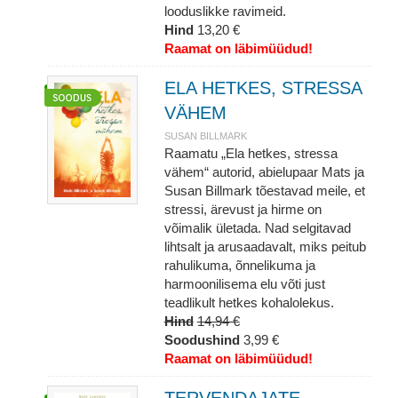
looduslikke ravimeid.
Hind
13,20 €
Raamat on läbimüüdud!
ELA HETKES, STRESSA
VÄHEM
SUSAN BILLMARK
Raamatu „Ela hetkes, stressa
vähem“ autorid, abielupaar Mats ja
Susan Billmark tõestavad meile, et
stressi, ärevust ja hirme on
võimalik ületada. Nad selgitavad
lihtsalt ja arusaadavalt, miks peitub
rahulikuma, õnnelikuma ja
harmoonilisema elu võti just
teadlikult hetkes kohalolekus.
Hind
14,94 €
Soodushind
3,99 €
Raamat on läbimüüdud!