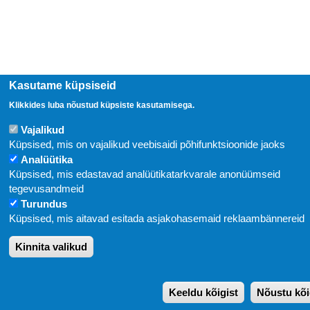
Kasutame küpsiseid
Klikkides luba nõustud küpsiste kasutamisega.
Vajalikud
Küpsised, mis on vajalikud veebisaidi põhifunktsioonide jaoks
Analüütika
Küpsised, mis edastavad analüütikatarkvarale anonüümseid
tegevusandmeid
Turundus
Küpsised, mis aitavad esitada asjakohasemaid reklaambännereid
Kinnita valikud
Keeldu kõigist
Nõustu kõi