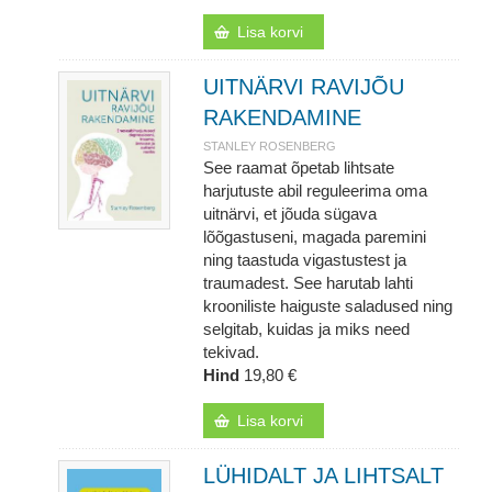
Lisa korvi
UITNÄRVI RAVIJÕU
RAKENDAMINE
STANLEY ROSENBERG
See raamat õpetab lihtsate
harjutuste abil reguleerima oma
uitnärvi, et jõuda sügava
lõõgastuseni, magada paremini
ning taastuda vigastustest ja
traumadest. See harutab lahti
krooniliste haiguste saladused ning
selgitab, kuidas ja miks need
tekivad.
Hind
19,80 €
Lisa korvi
LÜHIDALT JA LIHTSALT