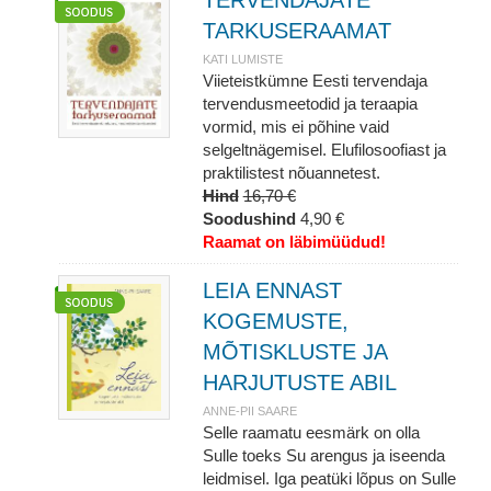
TERVENDAJATE
TARKUSERAAMAT
KATI LUMISTE
Viieteistkümne Eesti tervendaja
tervendusmeetodid ja teraapia
vormid, mis ei põhine vaid
selgeltnägemisel. Elufilosoofiast ja
praktilistest nõuannetest.
Hind
16,70 €
Soodushind
4,90 €
Raamat on läbimüüdud!
LEIA ENNAST
KOGEMUSTE,
MÕTISKLUSTE JA
HARJUTUSTE ABIL
ANNE-PII SAARE
Selle raamatu eesmärk on olla
Sulle toeks Su arengus ja iseenda
leidmisel. Iga peatüki lõpus on Sulle