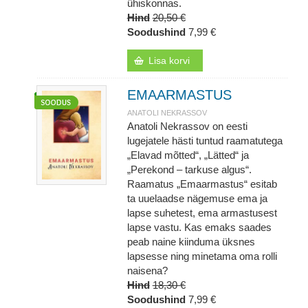
ühiskonnas.
Hind
20,50 €
Soodushind
7,99 €
Lisa korvi
EMAARMASTUS
ANATOLI NEKRASSOV
Anatoli Nekrassov on eesti
lugejatele hästi tuntud raamatutega
„Elavad mõtted“, „Lätted“ ja
„Perekond – tarkuse algus“.
Raamatus „Emaarmastus“ esitab
ta uuelaadse nägemuse ema ja
lapse suhetest, ema armastusest
lapse vastu. Kas emaks saades
peab naine kiinduma üksnes
lapsesse ning minetama oma rolli
naisena?
Hind
18,30 €
Soodushind
7,99 €