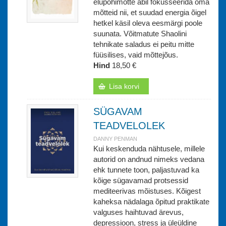
elupõhimõtte abil fokusseerida oma
mõtteid nii, et suudad energia õigel
hetkel käsil oleva eesmärgi poole
suunata. Võitmatute Shaolini
tehnikate saladus ei peitu mitte
füüsilises, vaid mõttejõus.
Hind
18,50 €
Lisa korvi
SÜGAVAM
TEADVELOLEK
DANNY PENMAN
Kui keskenduda nähtusele, millele
autorid on andnud nimeks vedana
ehk tunnete toon, paljastuvad ka
kõige sügavamad protsessid
mediteerivas mõistuses. Kõigest
kaheksa nädalaga õpitud praktikate
valguses haihtuvad ärevus,
depressioon, stress ja üleüldine