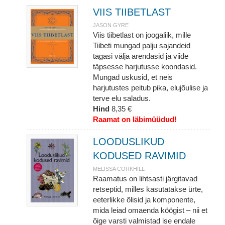
VIIS TIIBETLAST
JASON GYRE
Viis tiibetlast on joogaliik, mille
Tiibeti mungad palju sajandeid
tagasi välja arendasid ja viide
täpsesse harjutusse koondasid.
Mungad uskusid, et neis
harjutustes peitub pika, elujõulise ja
terve elu saladus.
Hind
8,35 €
Raamat on läbimüüdud!
LOODUSLIKUD
KODUSED RAVIMID
MELISSA CORKHILL
Raamatus on lihtsasti järgitavad
retseptid, milles kasutatakse ürte,
eeterlikke õlisid ja komponente,
mida leiad omaenda köögist – nii et
õige varsti valmistad ise endale