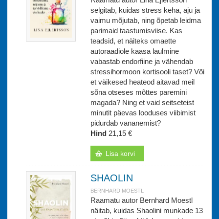
selgitab, kuidas stress keha, aju ja
vaimu mõjutab, ning õpetab leidma
parimaid taastumisviise. Kas
teadsid, et näiteks omaette
autoraadiole kaasa laulmine
vabastab endorfiine ja vähendab
stressihormoon kortisooli taset? Või
et väikesed heateod aitavad meil
sõna otseses mõttes paremini
magada? Ning et vaid seitseteist
minutit päevas looduses viibimist
pidurdab vananemist?
Hind
21,15 €
Lisa korvi
SHAOLIN
BERNHARD MOESTL
Raamatu autor Bernhard Moestl
näitab, kuidas Shaolini munkade 13