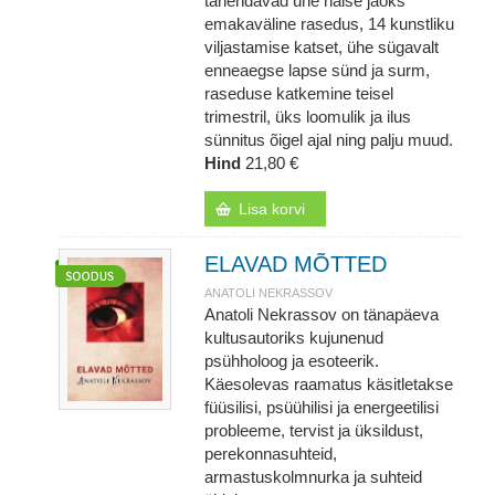
tähendavad ühe naise jaoks
emakaväline rasedus, 14 kunstliku
viljastamise katset, ühe sügavalt
enneaegse lapse sünd ja surm,
raseduse katkemine teisel
trimestril, üks loomulik ja ilus
sünnitus õigel ajal ning palju muud.
Hind
21,80 €
Lisa korvi
ELAVAD MÕTTED
ANATOLI NEKRASSOV
Anatoli Nekrassov on tänapäeva
kultusautoriks kujunenud
psühholoog ja esoteerik.
Käesolevas raamatus käsitletakse
füüsilisi, psüühilisi ja energeetilisi
probleeme, tervist ja üksildust,
perekonnasuhteid,
armastuskolmnurka ja suhteid