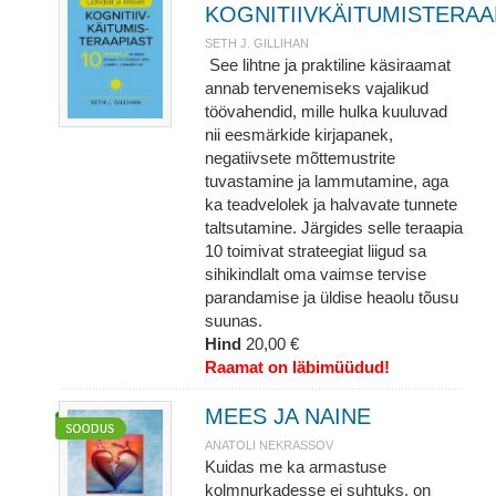
KOGNITIIVKÄITUMISTERAA
SETH J. GILLIHAN
See lihtne ja praktiline käsiraamat
annab tervenemiseks vajalikud
töövahendid, mille hulka kuuluvad
nii eesmärkide kirjapanek,
negatiivsete mõttemustrite
tuvastamine ja lammutamine, aga
ka teadvelolek ja halvavate tunnete
taltsutamine. Järgides selle teraapia
10 toimivat strateegiat liigud sa
sihikindlalt oma vaimse tervise
parandamise ja üldise heaolu tõusu
suunas.
Hind
20,00 €
Raamat on läbimüüdud!
MEES JA NAINE
ANATOLI NEKRASSOV
Kuidas me ka armastuse
kolmnurkadesse ei suhtuks, on