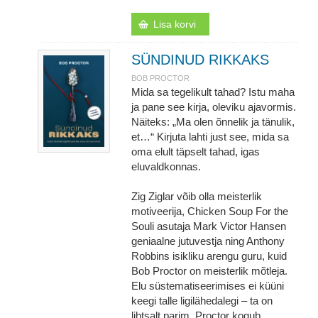
Lisa korvi
SÜNDINUD RIKKAKS
BOB PROCTOR
Mida sa tegelikult tahad? Istu maha
ja pane see kirja, oleviku ajavormis.
Näiteks: „Ma olen õnnelik ja tänulik,
et…“ Kirjuta lahti just see, mida sa
oma elult täpselt tahad, igas
eluvaldkonnas.
Zig Ziglar võib olla meisterlik
motiveerija, Chicken Soup For the
Souli asutaja Mark Victor Hansen
geniaalne jutuvestja ning Anthony
Robbins isikliku arengu guru, kuid
Bob Proctor on meisterlik mõtleja.
Elu süstematiseerimises ei küüni
keegi talle ligilähedalegi ‒ ta on
lihtsalt parim. Proctor kogub