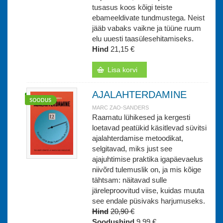
tusasus koos kõigi teiste
ebameeldivate tundmustega. Neist
jääb vabaks vaikne ja tüüne ruum
elu uuesti taasülesehitamiseks.
Hind
21,15 €
Lisa korvi
AJALAHTERDAMINE
MARC ZAO-SANDERS
Raamatu lühikesed ja kergesti
loetavad peatükid käsitlevad süvitsi
ajalahterdamise metoodikat,
selgitavad, miks just see
ajajuhtimise praktika igapäevaelus
niivõrd tulemuslik on, ja mis kõige
tähtsam: näitavad sulle
järeleproovitud viise, kuidas muuta
see endale püsivaks harjumuseks.
Hind
20,90 €
Soodushind
9,99 €