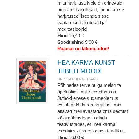
mitu harjutust. Neid on erinevaid:
hingamisharjutused, tunnetamise
harjutused, iseenda sisse
vaatamise harjutused ja
meditatsioonid.
Hind
15,40 €
Soodushind
9,90 €
Raamat on läbimüüdud!
HEA KARMA KUNST
TIIBETI MOODI
DR NIDA CHENAGTSANG
Põhinedes terve hulga meistrite
õpetusliinil, mille eesotsas on
Juthoki enese südameolemus,
esitab dr Nida rea harjutusi, mis
aitavad meil avastada oma seotust
kõigi nähtustega ja elada
teadvustades, et "hea karma
toredaim kunst on elada teadlikult".
Hind
16,00 €