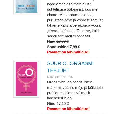
need ometi osa meie elust,
suhtelisuse ookeanist, kus me
elame. Me kardame eksida,
purustada oma ja võõrast saatust,
tahame kaitsta perekonda võõra
„sissetungi“ eest. Tahame, kuid
sageli see meil ei õnnestu...
Hind
18,30 €
Soodushind
7,99 €
Raamat on läbimüüdud!
SUUR O. ORGASMI
TEEJUHT
MARJA KIHLSTRÖM
Orgasmidel on paarisuhtele
märkimisväärne mõju ja kõikidele
probleemidele on võimalik
lahendusi leida.
Hind
17,10 €
Raamat on läbimüüdud!