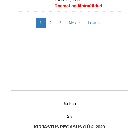
Raamat on läbimüüdud!
Pagination
Eesolev
1
Lehekülg
2
Lehekülg
3
Järgmine
Next ›
Viimane
Last »
leht
leht
leht
Uudised
Abi
KIRJASTUS PEGASUS OÜ © 2020