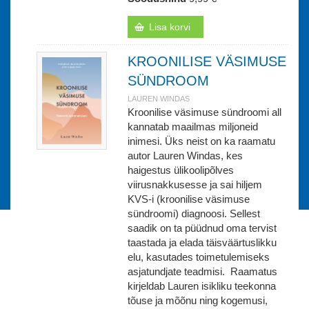
Lisa korvi
KROONILISE VÄSIMUSE
SÜNDROOM
LAUREN WINDAS
Kroonilise väsimuse sündroomi all
kannatab maailmas miljoneid
inimesi. Üks neist on ka raamatu
autor Lauren Windas, kes
haigestus ülikoolipõlves
viirusnakkusesse ja sai hiljem
KVS-i (kroonilise väsimuse
sündroomi) diagnoosi. Sellest
saadik on ta püüdnud oma tervist
taastada ja elada täisväärtuslikku
elu, kasutades toimetulemiseks
asjatundjate teadmisi. Raamatus
kirjeldab Lauren isikliku teekonna
tõuse ja mõõnu ning kogemusi,