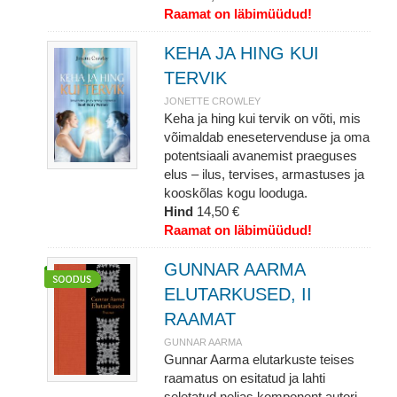
Raamat on läbimüüdud!
KEHA JA HING KUI
TERVIK
JONETTE CROWLEY
Keha ja hing kui tervik on võti, mis
võimaldab enesetervenduse ja oma
potentsiaali avanemist praeguses
elus – ilus, tervises, armastuses ja
kooskõlas kogu looduga.
Hind
14,50 €
Raamat on läbimüüdud!
GUNNAR AARMA
ELUTARKUSED, II
RAAMAT
GUNNAR AARMA
Gunnar Aarma elutarkuste teises
raamatus on esitatud ja lahti
seletatud neljas komponent autori