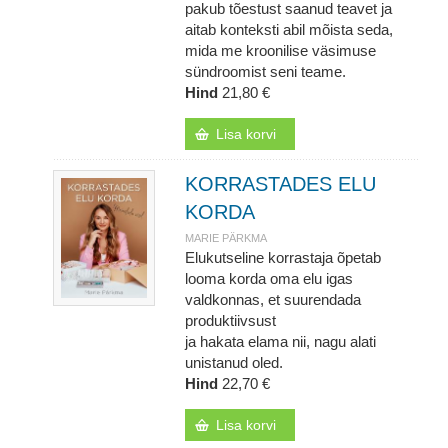
pakub tõestust saanud teavet ja
aitab konteksti abil mõista seda,
mida me kroonilise väsimuse
sündroomist seni teame.
Hind
21,80 €
Lisa korvi
KORRASTADES ELU
KORDA
MARIE PÄRKMA
Elukutseline korrastaja õpetab
looma korda oma elu igas
valdkonnas, et suurendada
produktiivsust
ja hakata elama nii, nagu alati
unistanud oled.
Hind
22,70 €
Lisa korvi