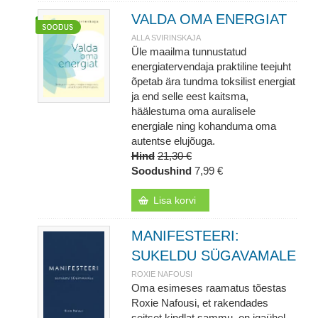
VALDA OMA ENERGIAT
ALLA SVIRINSKAJA
Üle maailma tunnustatud
energiatervendaja praktiline teejuht
õpetab ära tundma toksilist energiat
ja end selle eest kaitsma,
häälestuma oma auralisele
energiale ning kohanduma oma
autentse elujõuga.
Hind
21,30 €
Soodushind
7,99 €
Lisa korvi
MANIFESTEERI:
SUKELDU SÜGAVAMALE
ROXIE NAFOUSI
Oma esimeses raamatus tõestas
Roxie Nafousi, et rakendades
seitset kindlat sammu, on igaühel