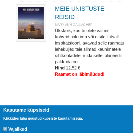
MEIE UNISTUSTE
REISID
MARY-ANN GALLAGHER
Ükskõik, kas te olete valmis
kohvrid pakkima või otsite lihtsalt
inspiratsiooni, avavad selle raamatu
leheküljed teie silmad kaunimatele
sihtkohtadele, mida sellel planeedil
pakkuda on.
Hind
12,52 €
Raamat on läbimüüdud!
Kasutame küpsiseid
Klikkides luba nõustud küpsiste kasutamisega.
Vajalikud