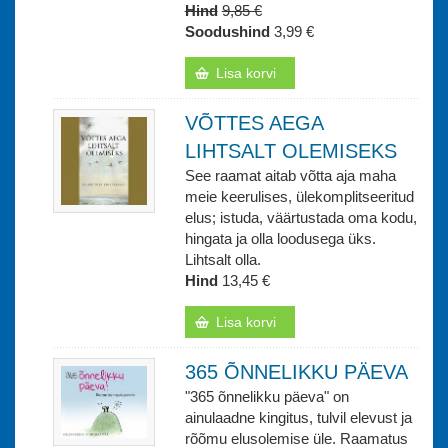
Hind
9,85 €
Soodushind
3,99 €
Lisa korvi
VÕTTES AEGA
LIHTSALT OLEMISEKS
See raamat aitab võtta aja maha
meie keerulises, ülekomplitseeritud
elus; istuda, väärtustada oma kodu,
hingata ja olla loodusega üks.
Lihtsalt olla.
Hind
13,45 €
Lisa korvi
365 ÕNNELIKKU PÄEVA
"365 õnnelikku päeva" on
ainulaadne kingitus, tulvil elevust ja
rõõmu elusolemise üle. Raamatus