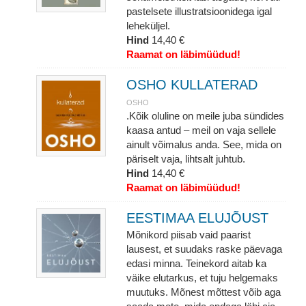
pastelsete illustratsioonidega igal
leheküljel.
Hind
14,40 €
Raamat on läbimüüdud!
OSHO KULLATERAD
OSHO
.Kõik oluline on meile juba sündides
kaasa antud – meil on vaja sellele
ainult võimalus anda. See, mida on
päriselt vaja, lihtsalt juhtub.
Hind
14,40 €
Raamat on läbimüüdud!
EESTIMAA ELUJÕUST
Mõnikord piisab vaid paarist
lausest, et suudaks raske päevaga
edasi minna. Teinekord aitab ka
väike elutarkus, et tuju helgemaks
muutuks. Mõnest mõttest võib aga