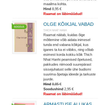
maailma kohta.
Hind
8,95 €
Raamat on läbimüüdud!
OLGE KÕIKJAL VABAD
THICH NHAT HANH
Raamat näitab, kuidas õige
mõtlemine võib aidata inimesel
tunda end vabana kõikjal, kus
iganes ta ka ei viibiks, ning võtab
esimest korda kokku kõik Thich
Nhat Hanhi peamised õpetused,
pakkudes niimoodi suurepärast
sissejuhatust selle ühe budismi
suurima õpetaja ideede ja tarkuste
juurde.
Hind
8,85 €
Soodushind
2,95 €
Raamat on läbimüüdud!
ARMASTUSE ALLIKAS