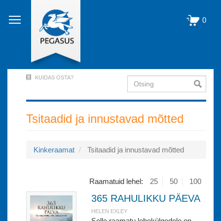
Liigu
edasi
0
põhisisu
juurde
KUIDAS OSTA?
Otsing
User
Account
Menu
Tsitaadid ja innustavad mõtted
(logged
out)
Kinkeraamat
Tsitaadid ja innustavad mõtted
Raamatuid lehel:
25
50
100
365 RAHULIKKU PÄEVA
HELEN EXLEY
Selle raamatu lehekülgedele on