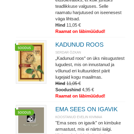
teadlikkuse valguses. Selle
raamatu harjutused on iseenesest
väga lihtsad.
Hind
11,05 €
Raamat on läbimüüdud!
KADUNUD ROOS
SERDAR ÖZKAN
„Kadunud roos“ on üks niisugustest
lugudest, mis on innustanud ja
võlunud eri kultuuridest pärit
lugejaid kogu maailmas.
Hind
11,05 €
Soodushind
4,95 €
Raamat on läbimüüdud!
EMA SEES ON IGAVIK
KOOSTANUD EVELIN KIVIMAA
"Ema sees on igavik” on kimbuke
armastust, mis ei närtsi iialgi.