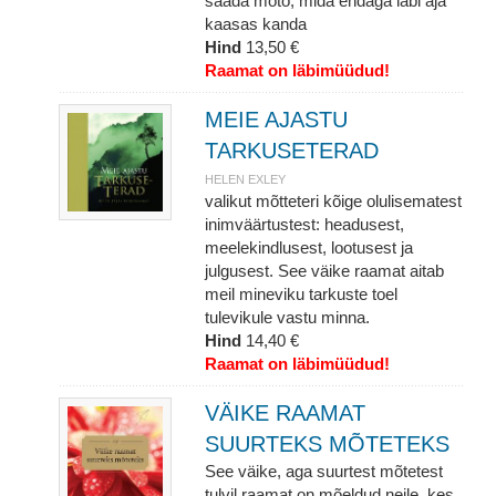
saada moto, mida endaga läbi aja
kaasas kanda
Hind
13,50 €
Raamat on läbimüüdud!
MEIE AJASTU
TARKUSETERAD
HELEN EXLEY
valikut mõtteteri kõige olulisematest
inimväärtustest: headusest,
meelekindlusest, lootusest ja
julgusest. See väike raamat aitab
meil mineviku tarkuste toel
tulevikule vastu minna.
Hind
14,40 €
Raamat on läbimüüdud!
VÄIKE RAAMAT
SUURTEKS MÕTETEKS
See väike, aga suurtest mõtetest
tulvil raamat on mõeldud neile, kes