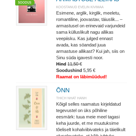
KOOSTANUD EVELIN KIVIMAA
Esimene, arglik, kirglik, meeletu,
romantiline, joovastav, täiuslik... –
armastusel on erinevaid varjundeid
sama külluslikult nagu allikas
veepiisku. Kas julged ennast
avada, kas söandad juua
armastuse allikast? Kui jah, siis on
Sinu süda igavesti noor.
Hind
11,50 €
Soodushind
5,95 €
Raamat on läbimüüdud!
ÕNN
THICH NHAT HANH
Kõigil selles raamatus kirjeldatud
tegevustel on üks põhiline
eesmärk: tuua meie meel tagasi
keha juurde, et me muutuksime
tõeliselt kohalviibivateks ja täielikult
elusolevateks, et kõik juhtuks