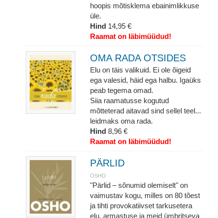
hoopis mõtisklema ebainimlikkuse
üle.
Hind
14,95 €
Raamat on läbimüüdud!
OMA RADA OTSIDES
Elu on täis valikuid. Ei ole õigeid
ega valesid, häid ega halbu. Igaüks
peab tegema omad.
Siia raamatusse kogutud
mõtteterad aitavad sind sellel teel...
leidmaks oma rada.
Hind
8,96 €
Raamat on läbimüüdud!
PÄRLID
OSHO
"Pärlid – sõnumid olemiselt" on
vaimustav kogu, milles on 80 tõest
ja tihti provokatiivset tarkusetera
elu, armastuse ja meid ümbritseva