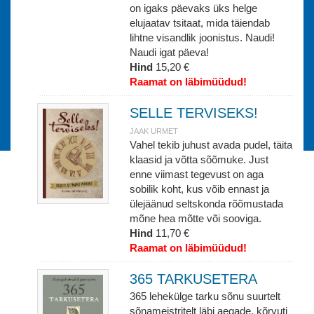
on igaks päevaks üks helge
elujaatav tsitaat, mida täiendab
lihtne visandlik joonistus. Naudi!
Naudi igat päeva!
Hind
15,20 €
Raamat on läbimüüdud!
SELLE TERVISEKS!
JAAK URMET
Vahel tekib juhust avada pudel, täita
klaasid ja võtta sõõmuke. Just
enne viimast tegevust on aga
sobilik koht, kus võib ennast ja
ülejäänud seltskonda rõõmustada
mõne hea mõtte või sooviga.
Hind
11,70 €
Raamat on läbimüüdud!
365 TARKUSETERA
365 lehekülge tarku sõnu suurtelt
sõnameistritelt läbi aegade, kõrvuti