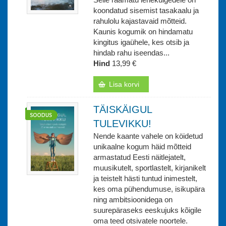
koondatud sisemist tasakaalu ja
rahulolu kajastavaid mõtteid.
Kaunis kogumik on hindamatu
kingitus igaühele, kes otsib ja
hindab rahu iseendas...
Hind
13,99 €
Lisa korvi
TÄISKÄIGUL
TULEVIKKU!
Nende kaante vahele on köidetud
unikaalne kogum häid mõtteid
armastatud Eesti näitlejatelt,
muusikutelt, sportlastelt, kirjanikelt
ja teistelt hästi tuntud inimestelt,
kes oma pühendumuse, isikupära
ning ambitsioonidega on
suurepäraseks eeskujuks kõigile
oma teed otsivatele noortele.