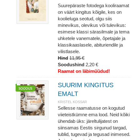
Suurepäraste fotodega kooliraamat
on väärt kingitus kõigile, kes on
koolieluga seotud, olgu siis
minevikus, olevikus või tulevikus:
esimese klassi särasilmale ja tema
uhketele vanematele, õpetajale ja
klassikaaslasele, abituriendile ja
vilistlasele.
Hind
11,95 €
Soodushind
2,20 €
Raamat on läbimüüdud!
SUURIM KINGITUS
EMALT
KRISTEL KOSSAR
Sellesse raamatusse on kogutud
viieteistkümne ema lood. Neid kõiki
ühendab üks: järeltulijatest on
siinsamas Eestis sirgunud targad,
tublid, tugevad ja tegusad inimesed.