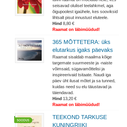
seisavad olulisel teelahkmel, aga
õigupoolest igaühele, kes sooviksid
lihtsalt pisut innustust eluteele.
Hind
8,80 €
Raamat on läbimüüdud!
365 MÕTTETERA: üks
elutarkus igaks päevaks
Raamat sisaldab maailma kõige
targemate suurmeeste ja -naiste
võimsaid, sügavamõttelisi ja
inspireerivaid tsitaate. Naudi iga
päev üht ilusat mõtet ja sa tunned,
kuidas need su elu täiustavad ja
täiendavad.
Hind
13,20 €
Raamat on läbimüüdud!
TEEKOND TARKUSE
KUNINGRIIKI