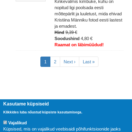
Kinkevalmis kimbuke, kuhu on
nopitud ligi poolsada eesti
mõttepärlit ja luuletust, mida ehivad
Kristiina Männiku fotod eesti lastest
ja emadest.
Hind
9,39 €
Soodushind
4,80 €
Raamat on läbimüüdud!
Pagination
Eesolev
1
Lehekülg
2
Järgmine
Next ›
Viimane
Last »
leht
leht
leht
Kasutame küpsiseid
Klikkides luba nõustud küpsiste kasutamisega.
Vajalikud
Küpsised, mis on vajalikud veebisaidi põhifunktsioonide jaoks