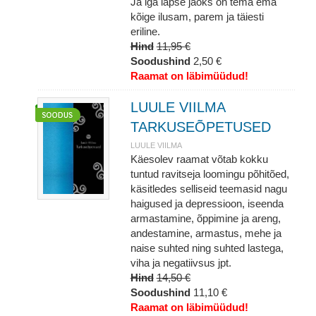
Ja iga lapse jaoks on tema ema
kõige ilusam, parem ja täiesti
eriline.
Hind
11,95 €
Soodushind
2,50 €
Raamat on läbimüüdud!
LUULE VIILMA
TARKUSEÕPETUSED
LUULE VIILMA
Käesolev raamat võtab kokku
tuntud ravitseja loomingu põhitõed,
käsitledes selliseid teemasid nagu
haigused ja depressioon, iseenda
armastamine, õppimine ja areng,
andestamine, armastus, mehe ja
naise suhted ning suhted lastega,
viha ja negatiivsus jpt.
Hind
14,50 €
Soodushind
11,10 €
Raamat on läbimüüdud!