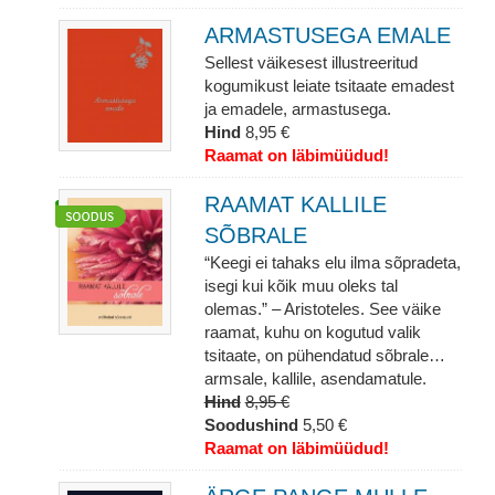
ARMASTUSEGA EMALE
Sellest väikesest illustreeritud
kogumikust leiate tsitaate emadest
ja emadele, armastusega.
Hind
8,95 €
Raamat on läbimüüdud!
RAAMAT KALLILE
SÕBRALE
“Keegi ei tahaks elu ilma sõpradeta,
isegi kui kõik muu oleks tal
olemas.” – Aristoteles. See väike
raamat, kuhu on kogutud valik
tsitaate, on pühendatud sõbrale…
armsale, kallile, asendamatule.
Hind
8,95 €
Soodushind
5,50 €
Raamat on läbimüüdud!