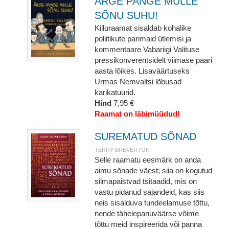
ÄRGE PANGE MULLE
SÕNU SUHU!
Killuraamat sisaldab kohalike
poliitikute parimaid ütlemisi ja
kommentaare Vabariigi Valituse
pressikonverentsidelt viimase paari
aasta lõikes. Lisaväärtuseks
Urmas Nemvaltsi lõbusad
karikatuurid.
Hind
7,95 €
Raamat on läbimüüdud!
SUREMATUD SÕNAD
TERRY BREVERTON
Selle raamatu eesmärk on anda
aimu sõnade väest; siia on kogutud
silmapaistvad tsitaadid, mis on
vastu pidanud sajandeid, kas siis
neis sisalduva tundeelamuse tõttu,
nende tähelepanuväärse võime
tõttu meid inspireerida või panna