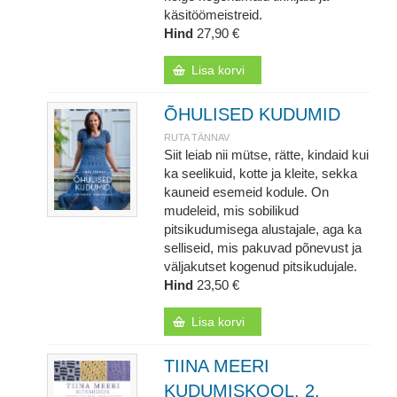
käsitöömeistreid.
Hind
27,90 €
Lisa korvi
ÕHULISED KUDUMID
RUTA TÄNNAV
Siit leiab nii mütse, rätte, kindaid kui
ka seelikuid, kotte ja kleite, sekka
kauneid esemeid kodule. On
mudeleid, mis sobilikud
pitsikudumisega alustajale, aga ka
selliseid, mis pakuvad põnevust ja
väljakutset kogenud pitsikudujale.
Hind
23,50 €
Lisa korvi
TIINA MEERI
KUDUMISKOOL. 2.