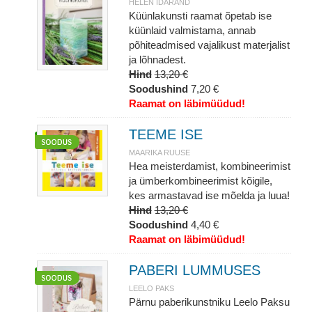
HELEN IDARAND
Küünlakunsti raamat õpetab ise
küünlaid valmistama, annab
põhiteadmised vajalikust materjalist
ja lõhnadest.
Hind
13,20 €
Soodushind
7,20 €
Raamat on läbimüüdud!
TEEME ISE
MAARIKA RUUSE
Hea meisterdamist, kombineerimist
ja ümberkombineerimist kõigile,
kes armastavad ise mõelda ja luua!
Hind
13,20 €
Soodushind
4,40 €
Raamat on läbimüüdud!
PABERI LUMMUSES
LEELO PAKS
Pärnu paberikunstniku Leelo Paksu