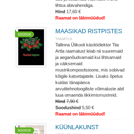
lihtsa abivahendiga.
Hind
17,60 €
Raamat on läbimüüdud!
MAASIKAD RISTPISTES
TIIA ARTLA
Tallinna Ülikooli käsitöölektor Tiia
Artla raamatust leiab nii suuremaid
ja aeganõudvamaid kui lihtsamaid
ja väiksemaid
mustrikompositsioone, mis sobivad
kõigile katsetajatele. Lisaks õpetus
kuidas tänapäeva
arvutitehnoloogiliste võimaluste abil
luua omaenda tikkimismustreid.
Hind
7,90 €
Soodushind
5,50 €
Raamat on läbimüüdud!
KÜÜNLAKUNST