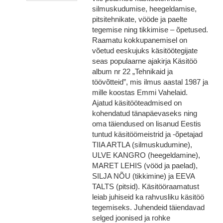
silmuskudumise, heegeldamise,
pitsitehnikate, vööde ja paelte
tegemise ning tikkimise – õpetused.
Raamatu kokkupanemisel on
võetud eeskujuks käsitöötegijate
seas populaarne ajakirja Käsitöö
album nr 22 „Tehnikaid ja
töövõtteid”, mis ilmus aastal 1987 ja
mille koostas Emmi Vahelaid.
Ajatud käsitööteadmised on
kohendatud tänapäevaseks ning
oma täiendused on lisanud Eestis
tuntud käsitöömeistrid ja -õpetajad
TIIA ARTLA (silmuskudumine),
ULVE KANGRO (heegeldamine),
MARET LEHIS (vööd ja paelad),
SILJA NÕU (tikkimine) ja EEVA
TALTS (pitsid). Käsitööraamatust
leiab juhiseid ka rahvusliku käsitöö
tegemiseks. Juhendeid täiendavad
selged joonised ja rohke