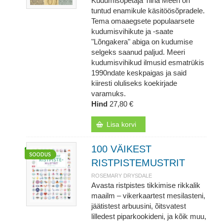
Kudumisõpetaja Tiina Meeri on
tuntud enamikule käsitöösõpradele.
Tema omaaegsete populaarsete
kudumisvihikute ja -saate
"Lõngakera" abiga on kudumise
selgeks saanud paljud. Meeri
kudumisvihikud ilmusid esmatrükis
1990ndate keskpaigas ja said
kiiresti oluliseks koekirjade
varamuks.
Hind
27,80 €
Lisa korvi
100 VÄIKEST
RISTPISTEMUSTRIT
ROSEMARY DRYSDALE
Avasta ristpistes tikkimise rikkalik
maailm – vikerkaartest mesilasteni,
jäätistest arbuusini, õitsvatest
lilledest piparkookideni, ja kõik muu,