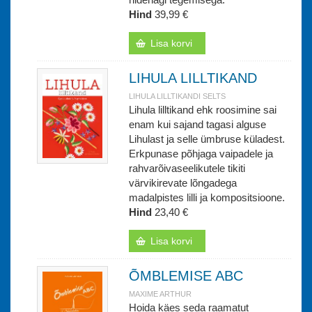
Hind
39,99 €
Lisa korvi
LIHULA LILLTIKAND
LIHULA LILLTIKANDI SELTS
Lihula lilltikand ehk roosimine sai
enam kui sajand tagasi alguse
Lihulast ja selle ümbruse küladest.
Erkpunase põhjaga vaipadele ja
rahvarõivaseelikutele tikiti
värvikirevate lõngadega
madalpistes lilli ja kompositsioone.
Hind
23,40 €
Lisa korvi
ÕMBLEMISE ABC
MAXIME ARTHUR
Hoida käes seda raamatut