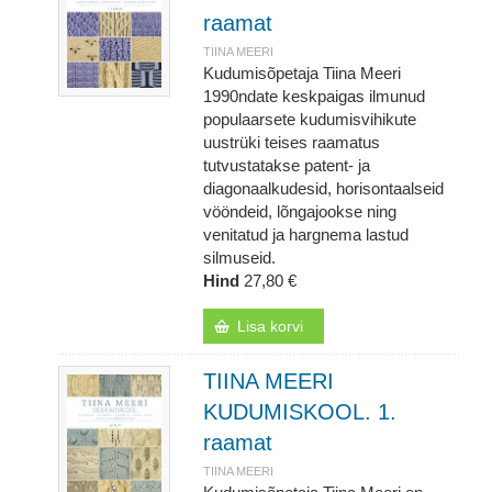
raamat
TIINA MEERI
Kudumisõpetaja Tiina Meeri
1990ndate keskpaigas ilmunud
populaarsete kudumisvihikute
uustrüki teises raamatus
tutvustatakse patent- ja
diagonaalkudesid, horisontaalseid
vööndeid, lõngajookse ning
venitatud ja hargnema lastud
silmuseid.
Hind
27,80 €
Lisa korvi
TIINA MEERI
KUDUMISKOOL. 1.
raamat
TIINA MEERI