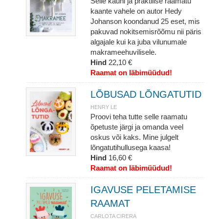
Selle kauni ja praktilise raamatu
kaante vahele on autor Hedy
Johanson koondanud 25 eset, mis
pakuvad nokitsemisrõõmu nii päris
algajale kui ka juba vilunumale
makrameehuvilisele.
Hind
22,10 €
Raamat on läbimüüdud!
LÕBUSAD LÕNGATUTID
HENRY LE
Proovi teha tutte selle raamatu
õpetuste järgi ja omanda veel
oskus või kaks. Mine julgelt
lõngatutihullusega kaasa!
Hind
16,60 €
Raamat on läbimüüdud!
IGAVUSE PELETAMISE
RAAMAT
CARLOTA CIRERA