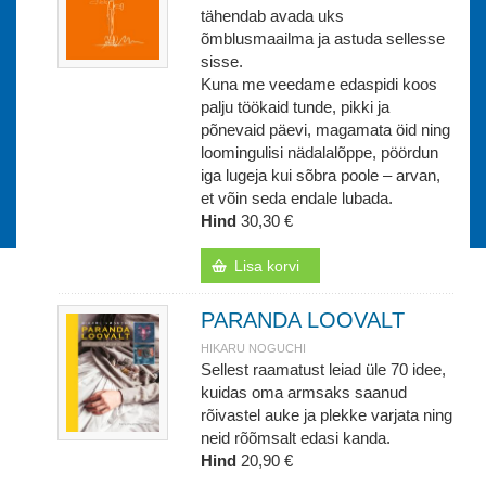
tähendab avada uks
õmblusmaailma ja astuda sellesse
sisse.
Kuna me veedame edaspidi koos
palju töökaid tunde, pikki ja
põnevaid päevi, magamata öid ning
loomingulisi nädalalõppe, pöördun
iga lugeja kui sõbra poole – arvan,
et võin seda endale lubada.
Hind
30,30 €
Lisa korvi
PARANDA LOOVALT
HIKARU NOGUCHI
Sellest raamatust leiad üle 70 idee,
kuidas oma armsaks saanud
rõivastel auke ja plekke varjata ning
neid rõõmsalt edasi kanda.
Hind
20,90 €