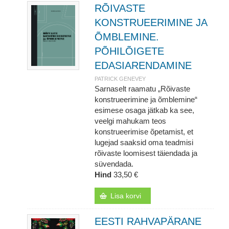
RÕIVASTE
KONSTRUEERIMINE JA
ÕMBLEMINE.
PÕHILÕIGETE
EDASIARENDAMINE
PATRICK GENEVEY
Sarnaselt raamatu „Rõivaste
konstrueerimine ja õmblemine“
esimese osaga jätkab ka see,
veelgi mahukam teos
konstrueerimise õpetamist, et
lugejad saaksid oma teadmisi
rõivaste loomisest täiendada ja
süvendada.
Hind
33,50 €
Lisa korvi
EESTI RAHVAPÄRANE