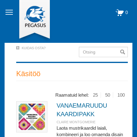
Liigu
edasi
0
põhisisu
juurde
KUIDAS OSTA?
Otsing
User
Account
Menu
Käsitöö
(logged
out)
Raamatuid lehel:
25
50
100
VANAEMARUUDU
KAARDIPAKK
CLAIRE MONTGOMERIE
Laota mustrikaardid laiali,
kombineeri ja loo omaenda disain