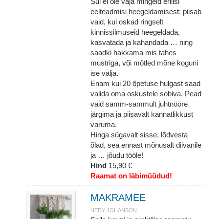
Sul ei ole vaja mingeid erilisi
eelteadmisi heegeldamisest: piisab
vaid, kui oskad ringselt
kinnissilmuseid heegeldada,
kasvatada ja kahandada … ning
saadki hakkama mis tahes
mustriga, või mõtled mõne koguni
ise välja.
Enam kui 20 õpetuse hulgast saad
valida oma oskustele sobiva. Pead
vaid samm-sammult juhtnööre
järgima ja piisavalt kannatlikkust
varuma.
Hinga sügavalt sisse, lõdvesta
õlad, sea ennast mõnusalt diivanile
ja … jõudu tööle!
Hind
15,90 €
Raamat on läbimüüdud!
MAKRAMEE
HEDY JOHANSON