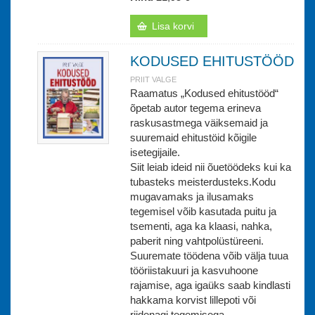
Lisa korvi
KODUSED EHITUSTÖÖD
PRIIT VALGE
Raamatus „Kodused ehitustööd“
õpetab autor tegema erineva
raskusastmega väiksemaid ja
suuremaid ehitustöid kõigile
isetegijaile.
Siit leiab ideid nii õuetöödeks kui ka
tubasteks meisterdusteks.Kodu
mugavamaks ja ilusamaks
tegemisel võib kasutada puitu ja
tsementi, aga ka klaasi, nahka,
paberit ning vahtpolüstüreeni.
Suuremate töödena võib välja tuua
tööriistakuuri ja kasvuhoone
rajamise, aga igaüks saab kindlasti
hakkama korvist lillepoti või
riidenagi tegemisega.