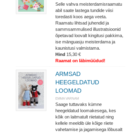
Selle vahva meisterdamisraamatu
abil saate lastega tundide viisi
toredasti koos aega veeta.
Raamatu lihtsad juhendid ja
sammsammulised illustratsioonid
õpetavad loovalt kingitusi pakkima,
ise mänguasju meisterdama ja
kaunistusi valmistama.
Hind
15,30 €
Raamat on läbimüüdud!
ARMSAD
HEEGELDATUD
LOOMAD
EMMA VARNAM
Saage tuttavaks kümne
heegeldatud loomakesega, kes
kõik on laitmatult riietatud ning
kellele meeldib üle kõige riiete
vahetamise ja jagamisega lõbusalt