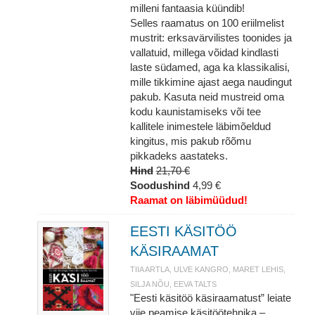
milleni fantaasia küündib!
Selles raamatus on 100 eriilmelist
mustrit: erksavärvilistes toonides ja
vallatuid, millega võidad kindlasti
laste südamed, aga ka klassikalisi,
mille tikkimine ajast aega naudingut
pakub. Kasuta neid mustreid oma
kodu kaunistamiseks või tee
kallitele inimestele läbimõeldud
kingitus, mis pakub rõõmu
pikkadeks aastateks.
Hind
21,70 €
Soodushind
4,99 €
Raamat on läbimüüdud!
EESTI KÄSITÖÖ
KÄSIRAAMAT
TIIA ARTLA, ULVE KANGRO, MARET LEHIS,
SILJA NÕU, EEVA TALTS
"Eesti käsitöö käsiraamatust” leiate
viie peamise käsitöötehnika –