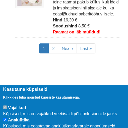
teine raamat pakub külluslikult ideid
ja inspiratsiooni nii algajale kui ka
edasijõudnud paberitööhuvilisele.
Hind
16,30 €
Soodushind
8,50 €
Raamat on läbimüüdud!
Pagination
Eesolev
1
Lehekülg
2
Järgmine
Next ›
Viimane
Last »
leht
leht
leht
Kasutame küpsiseid
Klikkides luba nõustud küpsiste kasutamisega.
Vajalikud
Küpsised, mis on vajalikud veebisaidi põhifunktsioonide jaoks
Analüütika
Küpsised, mis edastavad analüütikatarkvarale anonüümseid
Uudised