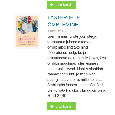
Lisa korvi
LASTERIIETE
ÕMBLEMINE
PIRET MELLIK
Sammsammuliste joonistega
varustatud juhendid teevad
õmblemise lihtsaks ning
tööprotsessi selgeks ja
arusaadavaks ka nende jaoks, kes
õmblusmaailmas alles esimesi
katsetusi teevad. Lisaks sisaldab
raamat tarvilikku ja mahukat
sissejuhatavat osa, mille abil saab
õmblustöö õnnestumise põhitõed
üle korrata ka juba vilunud õmbleja.
Hind
27,40 €
Lisa korvi