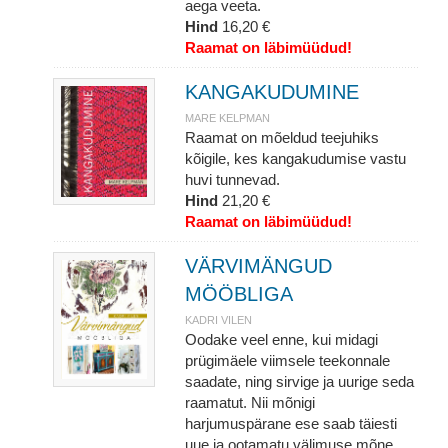
aega veeta.
Hind
16,20 €
Raamat on läbimüüdud!
KANGAKUDUMINE
MARE KELPMAN
Raamat on mõeldud teejuhiks
kõigile, kes kangakudumise vastu
huvi tunnevad.
Hind
21,20 €
Raamat on läbimüüdud!
VÄRVIMÄNGUD
MÖÖBLIGA
KADRI VILEN
Oodake veel enne, kui midagi
prügimäele viimsele teekonnale
saadate, ning sirvige ja uurige seda
raamatut. Nii mõnigi
harjumuspärane ese saab täiesti
uue ja ootamatu välimuse mõne