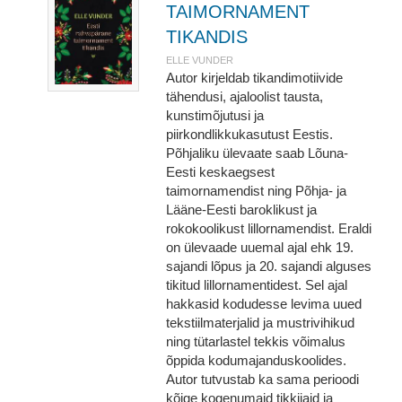
TAIMORNAMENT
TIKANDIS
ELLE VUNDER
Autor kirjeldab tikandimotiivide
tähendusi, ajaloolist tausta,
kunstimõjutusi ja
piirkondlikkukasutust Eestis.
Põhjaliku ülevaate saab Lõuna-
Eesti keskaegsest
taimornamendist ning Põhja- ja
Lääne-Eesti baroklikust ja
rokokoolikust lillornamendist. Eraldi
on ülevaade uuemal ajal ehk 19.
sajandi lõpus ja 20. sajandi alguses
tikitud lillornamentidest. Sel ajal
hakkasid kodudesse levima uued
tekstiilmaterjalid ja mustrivihikud
ning tütarlastel tekkis võimalus
õppida kodumajanduskoolides.
Autor tutvustab ka sama perioodi
kõige kogenumaid tikkijaid ja