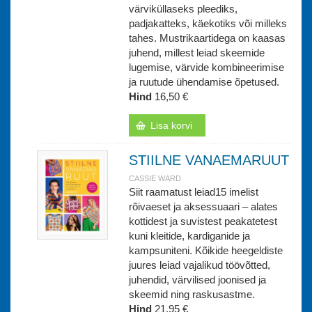
värviküllaseks pleediks,
padjakatteks, käekotiks või milleks
tahes. Mustrikaartidega on kaasas
juhend, millest leiad skeemide
lugemise, värvide kombineerimise
ja ruutude ühendamise õpetused.
Hind
16,50 €
Lisa korvi
STIILNE VANAEMARUUT
CASSIE WARD
Siit raamatust leiad15 imelist
rõivaeset ja aksessuaari – alates
kottidest ja suvistest peakatetest
kuni kleitide, kardiganide ja
kampsuniteni. Kõikide heegeldiste
juures leiad vajalikud töövõtted,
juhendid, värvilised joonised ja
skeemid ning raskusastme.
Hind
21,95 €