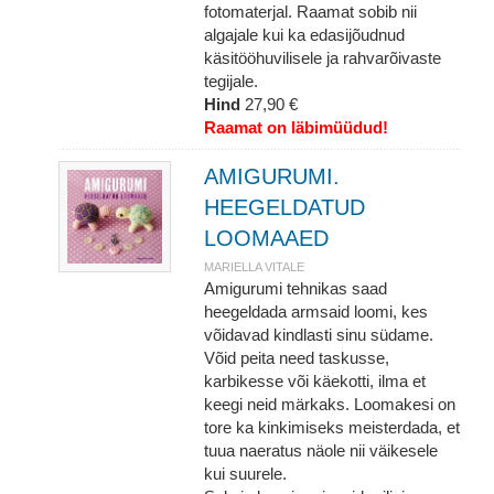
fotomaterjal. Raamat sobib nii
algajale kui ka edasijõudnud
käsitööhuvilisele ja rahvarõivaste
tegijale.
Hind
27,90 €
Raamat on läbimüüdud!
AMIGURUMI.
HEEGELDATUD
LOOMAAED
MARIELLA VITALE
Amigurumi tehnikas saad
heegeldada armsaid loomi, kes
võidavad kindlasti sinu südame.
Võid peita need taskusse,
karbikesse või käekotti, ilma et
keegi neid märkaks. Loomakesi on
tore ka kinkimiseks meisterdada, et
tuua naeratus näole nii väikesele
kui suurele.