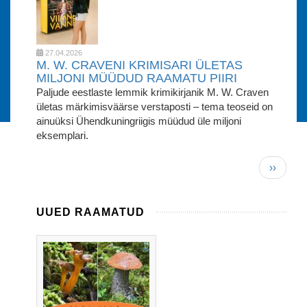
27.04.2026
M. W. CRAVENI KRIMISARI ÜLETAS
MILJONI MÜÜDUD RAAMATU PIIRI
Paljude eestlaste lemmik krimikirjanik M. W. Craven
ületas märkimisväärse verstaposti – tema teoseid on
ainuüksi Ühendkuningriigis müüdud üle miljoni
eksemplari.
Pagination
Järgmin
››
leht
UUED RAAMATUD