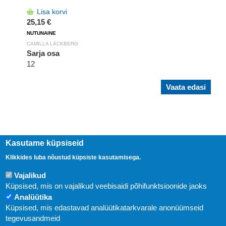
Lisa korvi
25,15 €
NUTUNAINE
CAMILLA LÄCKBERG
Sarja osa
12
Vaata edasi
Kasutame küpsiseid
Klikkides luba nõustud küpsiste kasutamisega.
Vajalikud
Küpsised, mis on vajalikud veebisaidi põhifunktsioonide jaoks
Analüütika
Küpsised, mis edastavad analüütikatarkvarale anonüümseid
Uudised
tegevusandmeid