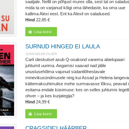
saatjale. Nellil on põhjust mures olla, sest tal on saladus
mida ta on varjanud kõigi oma lähedaste, ka oma uue
kallima Alexi eest. Ent ka Alexil on saladused.
Hind
22,85 €
Lisa korvi
SURNUD HINGED EI LAULA
JUSSI ADLER-OLSEN
Carli üleskutsel asub Q-osakond vanema abielupaari
juhtumit uurima. Aegamisi saavad nad jälile
unustusehõlma vajunud südantlõhestavale
minevikusündmusele ning kui Assad ja Helena langeva
kättemaksuhimulise mehe surmavasse lõksu, peavad 
esitama endale küsimuse: kes on selles juhtumis tegeli
ohver – ja kes kurjategija?
Hind
24,99 €
Lisa korvi
CRAGSIDE'I HÄÄRBER