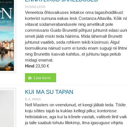
DONNA LEON
Veneetsia õhtuvaikuses leitakse oma tagasihoidlikust
korterist surnuna eakas lesk Costanza Altavilla. Kõik n
viitavat südamerabandusele ning ametlikult pole
commissario Guido Brunettil põhjust juhtumit edasi uuri
ometi jääb miski teda häirima. Mida lähemalt Brunetti
juhtunut vaatleb, seda rohkem tekib küsimusi. Algul
loomulikuna näinud surm ei tundu enam sugugi nii lihtn
ning Brunettis kasvab kahtlus, et juhtunu taga peitub
midagi enamat.
Hind
23,50 €
Lisa korvi
KUI MA SU TAPAN
B. A. PARIS
Nell Masters on veendunud, et keegi jälitab teda. Tööle 
koju sõites tajub ta kuklas kellegi pilku; kontorisse
helistatakse, aga kui ta kõnele vastab, valitseb liinil vai
ja talle saabub tohutu lillekimp, ilma igasuguse vihjeta