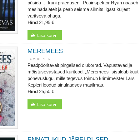
püsida … kuni praeguseni. Peainspektor Ryan naaseb
mesinädalatelt ja peab seisma silmitsi igast küljest
varitseva ohuga.
Hind
21,95 €
Lisa korvi
MEREMEES
LARS KEPLER
Peadpööritavalt pingelised olukorrad. Vapustavad ja
mõistusevastased kuriteod. „Meremees“ sisaldab kuut
põnevuslugu, mille tegevus toimub krimimeister Lars
Kepleri loodud ainulaadses maailmas.
Hind
25,50 €
Lisa korvi
ENNATLIKUD JÄRELDUSED