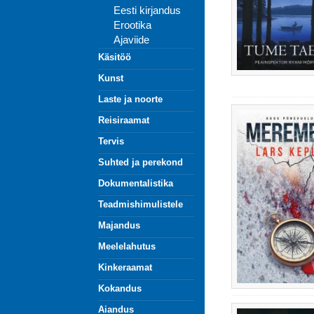
Eesti kirjandus
Erootika
Ajaviide
Käsitöö
Kunst
Laste ja noorte
Reisiraamat
Tervis
Suhted ja perekond
Dokumentalistika
Teadmishimulistele
Majandus
Meelelahutus
Kinkeraamat
Kokandus
Aiandus