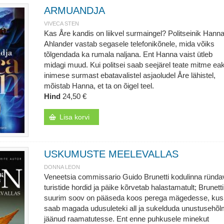
ARMUANDJA
VIVECA STEN
Kas Åre kandis on liikvel surmaingel? Politseinik Hann
Ahlander vastab segasele telefonikõnele, mida võiks
tõlgendada ka rumala naljana. Ent Hanna vaist ütleb
midagi muud. Kui politsei saab seejärel teate mitme ea
inimese surmast ebatavalistel asjaoludel Åre lähistel,
mõistab Hanna, et ta on õigel teel.
Hind
24,50 €
Lisa korvi
USKUMUSTE MEELEVALLAS
DONNA LEON
Veneetsia commissario Guido Brunetti kodulinna ründ
turistide hordid ja päike kõrvetab halastamatult; Brunetti
suurim soov on pääseda koos perega mägedesse, kus
saab magada udusuleteki all ja sukelduda unustusehõ
jäänud raamatutesse. Ent enne puhkusele minekut