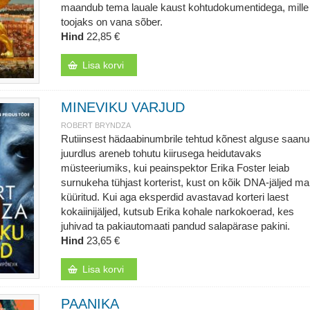
maandub tema lauale kaust kohtudokumentidega, mille
toojaks on vana sõber.
Hind
22,85 €
Lisa korvi
MINEVIKU VARJUD
ROBERT BRYNDZA
Rutiinsest hädaabinumbrile tehtud kõnest alguse saan
juurdlus areneb tohutu kiirusega heidutavaks
müsteeriumiks, kui peainspektor Erika Foster leiab
surnukeha tühjast korterist, kust on kõik DNA-jäljed m
küüritud. Kui aga eksperdid avastavad korteri laest
kokaiinijäljed, kutsub Erika kohale narkokoerad, kes
juhivad ta pakiautomaati pandud salapärase pakini.
Hind
23,65 €
Lisa korvi
PAANIKA