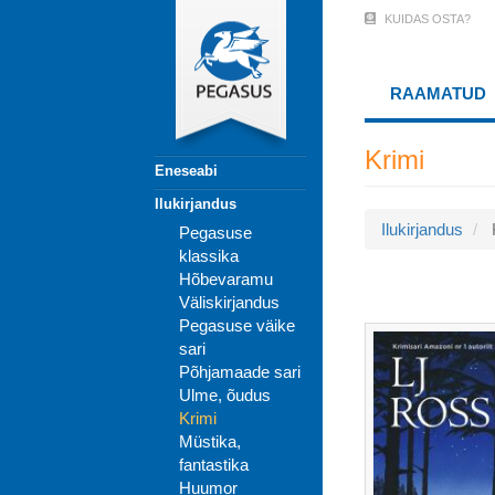
Liigu
KUIDAS OSTA?
User
edasi
põhisisu
Account
juurde
RAAMATUD
Menu
(logged
Krimi
Eneseabi
out)
Ilukirjandus
Ilukirjandus
Pegasuse
klassika
Hõbevaramu
Väliskirjandus
Pegasuse väike
sari
Põhjamaade sari
Ulme, õudus
Krimi
Müstika,
fantastika
Huumor