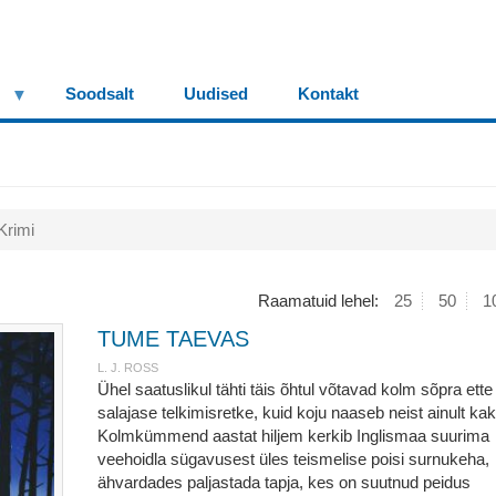
Soodsalt
Uudised
Kontakt
Krimi
Raamatuid lehel:
25
50
1
TUME TAEVAS
L. J. ROSS
Ühel saatuslikul tähti täis õhtul võtavad kolm sõpra ette
salajase telkimisretke, kuid koju naaseb neist ainult kak
Kolmkümmend aastat hiljem kerkib Inglismaa suurima
veehoidla sügavusest üles teismelise poisi surnukeha,
ähvardades paljastada tapja, kes on suutnud peidus