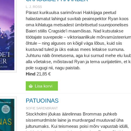
L. J. ROSS
Pärast kurikuulsa sarimõrvari Hakkijaga peetud
halastamatut lahingut suvitab peainspektor Ryan koos
oma kihlatuga metsadest ümbritsetud suurejoonelises
Baieri stiilis Cragside’i maamõisas. Nad kutsutakse
töötajate suvepeole – viktoriaanlikule mõrvamüsteerium
õhtule – ning alguses on kõigil väga lõbus, kuid siis
kustuvad tuled ja üks eakas mees leitakse surnuna.
Juhtunu näib õnnetusena, aga kui surnud mehe elu luub
alla võetakse, mõistavad Ryan ja tema uurijatetiim, et k
pole sugugi nii, nagu paistab.
Hind
21,85 €
Lisa korvi
PATUOINAS
SOFIE SARENBRANT
Stockholmi jõukas äärelinnas Brommas puhkeb
sissemurdmiste laine ja murdvargad muutuvad üha
jultunumaks. Kui teismeeas poisi mõrv vapustab idülli,