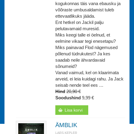
kogukonnas täis vana ebausku ja
võõraste umbusaldamist tuleb
ettevaatlikuks jääda.
Ent hetkel on Jackil palju
pelutavamaid muresid.
Miks keegi talle ei öelnud, et
eelmine vikaar tegi enesetapu?
Miks painavad Flod nägemused
põlenud tüdrukutest? Ja kes
saadab neile ähvardavaid
sõnumeid?
Vanad vaimud, kel on klaarimata
arveid, ei leia kuidagi rahu. Ja Jack
seisab nende teel ees …
Hind
20,90 €
Soodushind
9,99 €
Lisa korvi
ÄMBLIK
LARS KEPLER