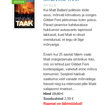
JOY ELLIS
Kui Matt Ballard politseis tööle
asus, mõrvati kõrvalises ja sünges
Gibbet Feni piirkonnas kolm poissi.
Pärast peamise kahtlusaluse
hukkumist autoavariis tapmised
lakkasid, kuid Matt ei olnud
veendunud, et tegu oli õige
mõrvariga.
Enam kui 25 aastat hiljem saab
Matt märgistamata ümbrikus foto,
mis on tehtud just Gibbet Feni
kuriteopaigas, vahetult enne mõrva
toimumist. Seejärel hakkab
saabuma veel vanade mõrvadega
fotosid ning ka intiimseid pilte Matti
salajasest eraelust…
Hind
19,80 €
Soodushind
2,99 €
Raamat on läbimüüdud!