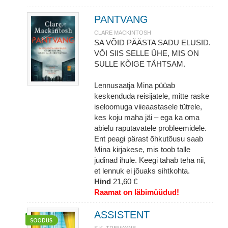
PANTVANG
CLARE MACKINTOSH
SA VÕID PÄÄSTA SADU ELUSID.
VÕI SIIS SELLE ÜHE, MIS ON
SULLE KÕIGE TÄHTSAM.
Lennusaatja Mina püüab
keskenduda reisijatele, mitte raske
iseloomuga viieaastasele tütrele,
kes koju maha jäi – ega ka oma
abielu raputavatele probleemidele.
Ent peagi pärast õhkutõusu saab
Mina kirjakese, mis toob talle
judinad ihule. Keegi tahab teha nii,
et lennuk ei jõuaks sihtkohta.
Hind
21,60 €
Raamat on läbimüüdud!
ASSISTENT