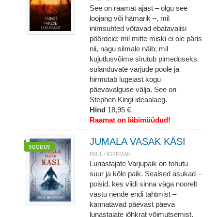
See on raamat ajast – olgu see
loojang või hämarik –, mil
inimsuhted võtavad ebatavalisi
pöördeid; mil mitte miski ei ole päris
nii, nagu silmale näib; mil
kujutlusvõime sirutub pimeduseks
sulanduvate varjude poole ja
hirmutab lugejast kogu
päevavalguse välja. See on
Stephen Kingi ideaalaeg.
Hind
18,95 €
Raamat on läbimüüdud!
JUMALA VASAK KÄSI
PAUL HOFFMAN
Lunastajate Varjupaik on tohutu
suur ja kõle paik. Sealsed asukad –
poisid, kes viidi sinna väga noorelt
vastu nende endi tahtmist –
kannatavad päevast päeva
lunastajate jõhkrat võimutsemist,