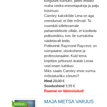
kõrguselt surnuks, jättes endast
maha veidra enesetapukirja ja palju
küsimusi.
Cambry kaksikõde Lena on aga
veendunud, et õde mõrvati. Ta
suundub tollelesamale
pahaendelisele sillale, et küsitleda
politseinikku, kes õe surnukeha
väidetavalt leidis.
Politseinik Raymond Raycevic on
sümpaatne, otsekohene ja
professionaalne. Kuid tema
kirjeldus juhtunust äratab Lenas
veel enam kahtlusi.
Miks saatis Cambry enne surma
mõistatusliku sõnumi?
Hind
20,00 €
Soodushind
9,99 €
Raamat on läbimüüdud!
MAJA METSA VARJUS