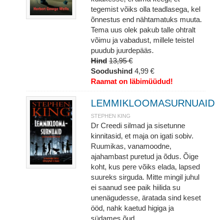
tegemist võiks olla teadlasega, kel
õnnestus end nähtamatuks muuta.
Tema uus olek pakub talle ohtralt
võimu ja vabadust, millele teistel
puudub juurdepääs.
Hind
13,95 €
Soodushind
4,99 €
Raamat on läbimüüdud!
LEMMIKLOOMASURNUAID
STEPHEN KING
Dr Creedi silmad ja sisetunne
kinnitasid, et maja on igati sobiv.
Ruumikas, vanamoodne,
ajahambast puretud ja õdus. Õige
koht, kus pere võiks elada, lapsed
suureks sirguda. Mitte mingil juhul
ei saanud see paik hiilida su
unenägudesse, äratada sind keset
ööd, nahk kaetud higiga ja
südames õud.