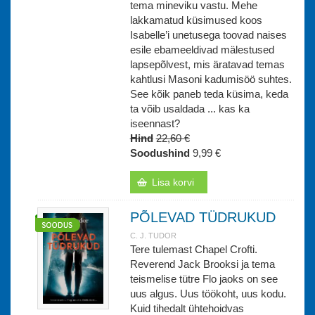
tema mineviku vastu. Mehe
lakkamatud küsimused koos
Isabelle’i unetusega toovad naises
esile ebameeldivad mälestused
lapsepõlvest, mis äratavad temas
kahtlusi Masoni kadumisöö suhtes.
See kõik paneb teda küsima, keda
ta võib usaldada ... kas ka
iseennast?
Hind
22,60 €
Soodushind
9,99 €
Lisa korvi
PÕLEVAD TÜDRUKUD
C. J. TUDOR
Tere tulemast Chapel Crofti.
Reverend Jack Brooksi ja tema
teismelise tütre Flo jaoks on see
uus algus. Uus töökoht, uus kodu.
Kuid tihedalt ühtehoidvas