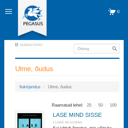
Liigu
edasi
0
põhisisu
juurde
KUIDAS OSTA?
Otsing
User
Account
Menu
Ulme, õudus
(logged
out)
Ilukirjandus
Ulme, õudus
Raamatuid lehel:
25
50
100
LASE MIND SISSE
CLAIRE MCGOWAN
Kui juhtub õnnetus, mis võinuks