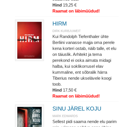
Hind
19,25 €
Raamat on läbimüüdud!
HIRM
DIRK KURBJUWEIT
Kui Randolph Tiefenthaler ühte
Berliini vanasse majja oma perele
kena korteri ostab, näib talle, et elu
on täiuslik. Arhitekt ja tema
perekond ei oska aimata midagi
halba, kui soklikorrusel elav
kummaline, ent sõbralik härra
Tiberius nende ukselävele koogi
toob.
Hind
17,50 €
Raamat on läbimüüdud!
SINU JÄREL KOJU
MARK EDWARDS
Sellest pidi saama nende elu parim