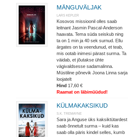
MÄNGUVÄLJAK
LARS KEPLER
Kosovos missioonil olles saab
leitnant Jasmin Pascal-Anderson
haavata. Tema süda seiskub ning
ta on 1 min ja 40 sek surnud. Ellu
ärgates on ta veendunud, et teab,
mis ootab inimesi pärast surma. Ta
väidab, et jõutakse ühte
vägivaldsesse sadamalinna.
Müstiline põnevik Joona Linna sarja
loojatelt
Hind
17,60 €
Raamat on läbimüüdud!
KÜLMAKAKSIKUD
S.K. TREMAYNE
Sara ja Anguse üks kaksiktütardest
saab õnnetult surma – kuid kas
saab olla päris kindel selles, kumb