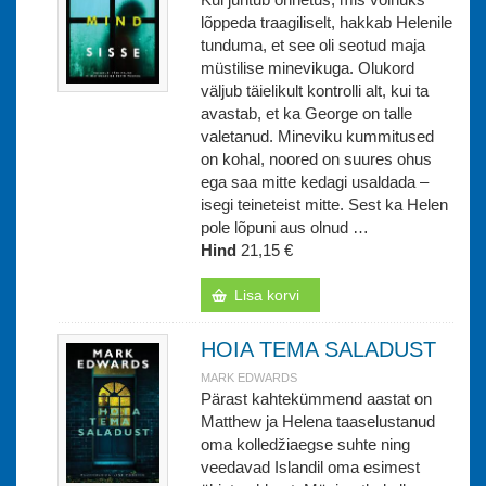
lõppeda traagiliselt, hakkab Helenile
tunduma, et see oli seotud maja
müstilise minevikuga. Olukord
väljub täielikult kontrolli alt, kui ta
avastab, et ka George on talle
valetanud. Mineviku kummitused
on kohal, noored on suures ohus
ega saa mitte kedagi usaldada –
isegi teineteist mitte. Sest ka Helen
pole lõpuni aus olnud …
Hind
21,15 €
Lisa korvi
HOIA TEMA SALADUST
MARK EDWARDS
Pärast kahtekümmend aastat on
Matthew ja Helena taaselustanud
oma kolledžiaegse suhte ning
veedavad Islandil oma esimest