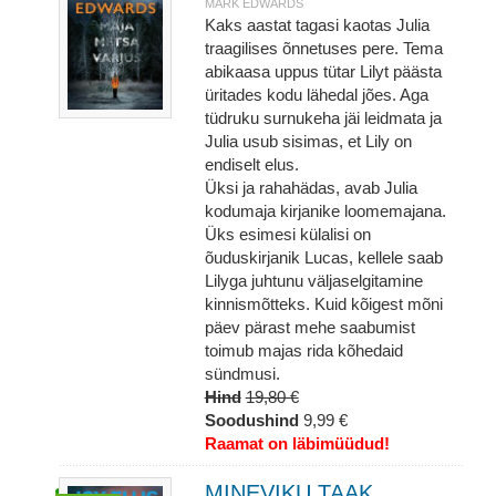
MARK EDWARDS
Kaks aastat tagasi kaotas Julia
traagilises õnnetuses pere. Tema
abikaasa uppus tütar Lilyt päästa
üritades kodu lähedal jões. Aga
tüdruku surnukeha jäi leidmata ja
Julia usub sisimas, et Lily on
endiselt elus.
Üksi ja rahahädas, avab Julia
kodumaja kirjanike loomemajana.
Üks esimesi külalisi on
õuduskirjanik Lucas, kellele saab
Lilyga juhtunu väljaselgitamine
kinnismõtteks. Kuid kõigest mõni
päev pärast mehe saabumist
toimub majas rida kõhedaid
sündmusi.
Hind
19,80 €
Soodushind
9,99 €
Raamat on läbimüüdud!
MINEVIKU TAAK