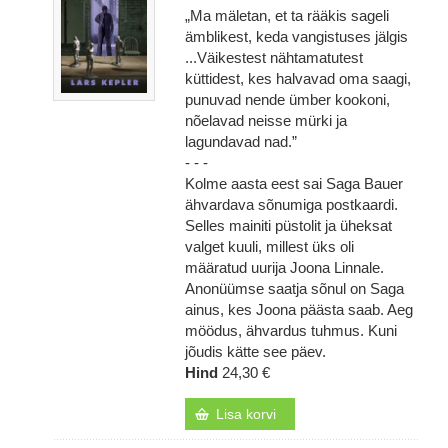
„Ma mäletan, et ta rääkis sageli
ämblikest, keda vangistuses jälgis
...Väikestest nähtamatutest
küttidest, kes halvavad oma saagi,
punuvad nende ümber kookoni,
nõelavad neisse mürki ja
lagundavad nad.”
- - -
Kolme aasta eest sai Saga Bauer
ähvardava sõnumiga postkaardi.
Selles mainiti püstolit ja üheksat
valget kuuli, millest üks oli
määratud uurija Joona Linnale.
Anonüümse saatja sõnul on Saga
ainus, kes Joona päästa saab. Aeg
möödus, ähvardus tuhmus. Kuni
jõudis kätte see päev.
Hind
24,30 €
Lisa korvi