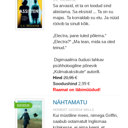
S.K. TREMAYNE
Sa arvasid, et ta on loodud sind
abistama. Sa eksisid ... Ta on su
majas. Ta korraldab su elu. Ja nüüd
röövib ta sinult kõik.
„Electra, pane tuled põlema.“
„Electra?“ „Ma tean, mida sa oled
teinud.“
Digimaailma õudusi lahkav
psühholoogiline põnevik
„Külmakaksikute“ autorilt.
Hind
20,95 €
Soodushind
2,99 €
Raamat on läbimüüdud!
NÄHTAMATU
HERBERT GEORGE WELLS
Kui müstiline mees, nimega Griffin,
saabub ootamatult Inglismaa
külakesse, ei aima keegi, et