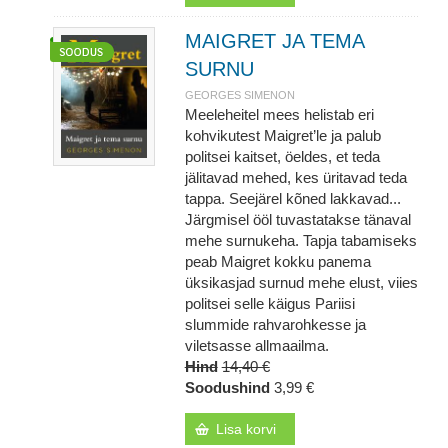
MAIGRET JA TEMA
SURNU
GEORGES SIMENON
Meeleheitel mees helistab eri
kohvikutest Maigret’le ja palub
politsei kaitset, öeldes, et teda
jälitavad mehed, kes üritavad teda
tappa. Seejärel kõned lakkavad...
Järgmisel ööl tuvastatakse tänaval
mehe surnukeha. Tapja tabamiseks
peab Maigret kokku panema
üksikasjad surnud mehe elust, viies
politsei selle käigus Pariisi
slummide rahvarohkesse ja
viletsasse allmaailma.
Hind
14,40 €
Soodushind
3,99 €
Lisa korvi