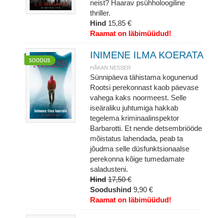
neist? Haarav psühholoogiline
thriller.
Hind
15,85 €
Raamat on läbimüüdud!
INIMENE ILMA KOERATA
HÅKAN NESSER
Sünnipäeva tähistama kogunenud
Rootsi perekonnast kaob päevase
vahega kaks noormeest. Selle
iseäraliku juhtumiga hakkab
tegelema kriminaalinspektor
Barbarotti. Et nende detsembriööde
mõistatus lahendada, peab ta
jõudma selle düsfunktsionaalse
perekonna kõige tumedamate
saladusteni.
Hind
17,50 €
Soodushind
9,90 €
Raamat on läbimüüdud!