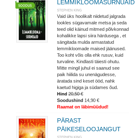
LEMMIKLOOMASURNUAID
STEPHEN KING
Vaid üks hoolikalt niidetud jalgrada
lookles sügavamale metsa ja seda
teed olid käinud mitmed põlvkonnad
kohalikke lapsi siira härdusega , et
sängitada mulda armastatud
lemmikloomade maised jäänused.
Too koht võis olla ehk rusuv, kuid
turvaline. Kindlasti täiesti ohutu.
Mitte mingil juhul ei saanud see
paik hiilida su unenägudesse,
äratada sind keset ööd, nahk
kaetud higiga ja südames õud.
Hind
20,50 €
Soodushind
14,90 €
Raamat on läbimüüdud!
PÄRAST
PÄIKESELOOJANGUT
STEPHEN KING