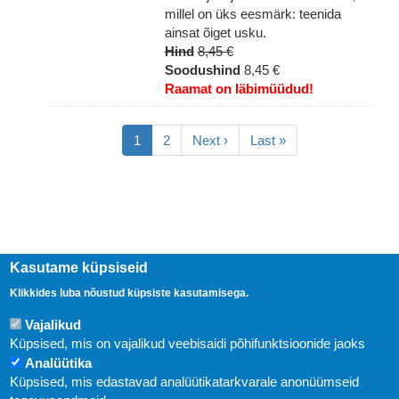
millel on üks eesmärk: teenida
ainsat õiget usku.
Hind
8,45 €
Soodushind
8,45 €
Raamat on läbimüüdud!
Pagination
Eesolev
1
Lehekülg
2
Järgmine
Next ›
Viimane
Last »
leht
leht
leht
Kasutame küpsiseid
Klikkides luba nõustud küpsiste kasutamisega.
Vajalikud
Küpsised, mis on vajalikud veebisaidi põhifunktsioonide jaoks
Analüütika
Küpsised, mis edastavad analüütikatarkvarale anonüümseid
Uudised