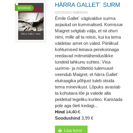
HÄRRA GALLET´ SURM
GEORGES SIMENON
Émile Gallet´ vägivaldse surma
asjaolud on kummalised. Komissar
Maigret selgitab välja, et nii ohvri
nimi, mille all ta reisis, kui ka tema
väidetav amet on valed. Piinlikud
kohtumised leinava perekonnaga
reedavad mitmetähenduslikke
tundeid lahkunu suhtes. Visa
uurimis- ja mõttetöö tulemusel
veendub Maigret, et härra Gallet´
elutraagika põhjust tuleb otsida
tema minevikust. Lõpuks avastab
ta kohutava tõe ja valede alla
peidetud tegeliku kuriteo. Karistada
pole aga õieti kedagi...
Hind
14,40 €
Soodushind
3,99 €
Lisa korvi