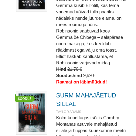
Gemma küsib Elliotilt, kas tema
vanemad võivad tulla paariks
nädalaks nende juurde elama, on
mees rõõmuga nõus.
Robinsonid saabuvad koos
Gemma õe Chloega – salapärase
noore naisega, kes keeldub
rääkimast ega välju oma toast.
Elliot hakkab kahtlustama, et
Robinsonid varjavad midag
Hind
21,70 €
Soodushind
9,99 €
Raamat on läbimüüdud!
SURM MAHAJÄETUD
SILLAL
TAYLOR ADAMS
Kolm kuud tagasi sõitis Cambry
Montanas asuvale mahajäetud
sillale ja hüppas kuuekümne meetri