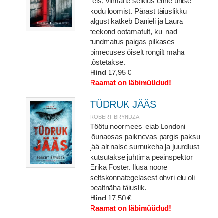
reis, viimane seiklus enne ühise
kodu loomist. Pärast täiuslikku
algust katkeb Danieli ja Laura
teekond ootamatult, kui nad
tundmatus paigas pilkases
pimeduses öiselt rongilt maha
tõstetakse.
Hind
17,95 €
Raamat on läbimüüdud!
TÜDRUK JÄÄS
ROBERT BRYNDZA
Töötu noormees leiab Londoni
lõunaosas paiknevas pargis paksu
jää alt naise surnukeha ja juurdlust
kutsutakse juhtima peainspektor
Erika Foster. Ilusa noore
seltskonnategelasest ohvri elu oli
pealtnäha täiuslik.
Hind
17,50 €
Raamat on läbimüüdud!