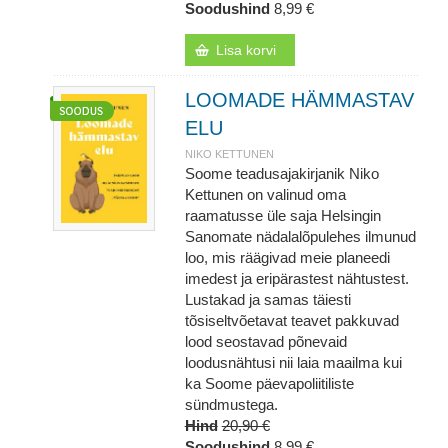
Soodushind
8,99 €
Lisa korvi
LOOMADE HÄMMASTAV
ELU
NIKO KETTUNEN
Soome teadusajakirjanik Niko
Kettunen on valinud oma
raamatusse üle saja Helsingin
Sanomate nädalalõpulehes ilmunud
loo, mis räägivad meie planeedi
imedest ja eripärastest nähtustest.
Lustakad ja samas täiesti
tõsiseltvõetavat teavet pakkuvad
lood seostavad põnevaid
loodusnähtusi nii laia maailma kui
ka Soome päevapoliitiliste
sündmustega.
Hind
20,90 €
Soodushind
8,99 €