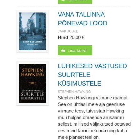
VANA TALLINNA
PÕNEVAD LOOD
JAAK JUSKE
Hind
20,00 €
Lisa korvi
LÜHIKESED VASTUSED
SUURTELE
KÜSIMUSTELE
STEPHEN HAWKING
Stephen Hawkingi viimane raamat.
See on ühtlasi meie aja geeniuse
viimane teos, tutvustab Hawking
muu hulgas omaenda arusaamu
sellest, millised väljakutsed ootavad
ees meid kui inimkonda ning kuhu
meie planeet teel on.