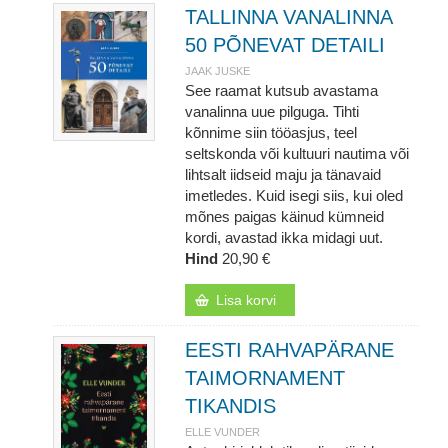
TALLINNA VANALINNA
50 PÕNEVAT DETAILI
JAAK JUSKE
See raamat kutsub avastama
vanalinna uue pilguga. Tihti
kõnnime siin tööasjus, teel
seltskonda või kultuuri nautima või
lihtsalt iidseid maju ja tänavaid
imetledes. Kuid isegi siis, kui oled
mõnes paigas käinud kümneid
kordi, avastad ikka midagi uut.
Hind
20,90 €
Lisa korvi
EESTI RAHVAPÄRANE
TAIMORNAMENT
TIKANDIS
ELLE VUNDER