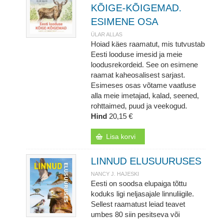
KÕIGE-KÕIGEMAD.
ESIMENE OSA
ÜLAR ALLAS
Hoiad käes raamatut, mis tutvustab
Eesti looduse imesid ja meie
loodusrekordeid. See on esimene
raamat kaheosalisest sarjast.
Esimeses osas võtame vaatluse
alla meie imetajad, kalad, seened,
rohttaimed, puud ja veekogud.
Hind
20,15 €
Lisa korvi
LINNUD ELUSUURUSES
NANCY J. HAJESKI
Eesti on soodsa elupaiga tõttu
koduks ligi neljasajale linnuliigile.
Sellest raamatust leiad teavet
umbes 80 siin pesitseva või