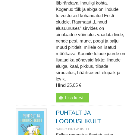
läbirändava linnuliigi kohta.
Kogenud tõlkija abiga on lindude
tutvustused kohandatud Eesti
oludele. Raamatut „Linnud
elusuuruses“ sirvides on
ainulaadne võimalus vaadata linde,
nende pesi, mune, poegi ja palju
muud piltidelt, millele on lisatud
mõõtkava. Kaunite fotode juurde on
lisatud ka põnevaid fakte: lindude
eluiga, kaal, pikkus, tiibade
siruulatus, häälitsused, elupaik ja
levik.
Hind
25,05 €
Lisa korvi
PUHTALT JA
LOODUSLIKULT
NANCY BIRTWHISTLE
Selles raamatus õpetab autor,