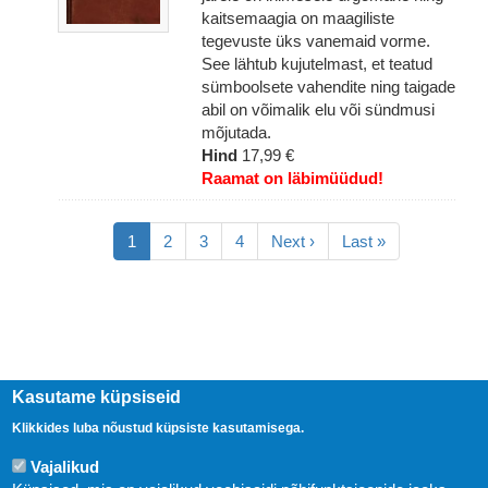
kaitsemaagia on maagiliste
tegevuste üks vanemaid vorme.
See lähtub kujutelmast, et teatud
sümboolsete vahendite ning taigade
abil on võimalik elu või sündmusi
mõjutada.
Hind
17,99 €
Raamat on läbimüüdud!
Pagination
Eesolev
1
Lehekülg
2
Lehekülg
3
Lehekülg
4
Järgmine
Next ›
Viimane
Last »
leht
leht
leht
Kasutame küpsiseid
Klikkides luba nõustud küpsiste kasutamisega.
Vajalikud