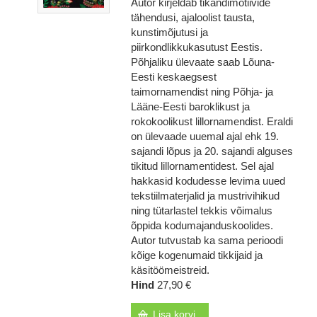
Autor kirjeldab tikandimotiivide
tähendusi, ajaloolist tausta,
kunstimõjutusi ja
piirkondlikkukasutust Eestis.
Põhjaliku ülevaate saab Lõuna-
Eesti keskaegsest
taimornamendist ning Põhja- ja
Lääne-Eesti baroklikust ja
rokokoolikust lillornamendist. Eraldi
on ülevaade uuemal ajal ehk 19.
sajandi lõpus ja 20. sajandi alguses
tikitud lillornamentidest. Sel ajal
hakkasid kodudesse levima uued
tekstiilmaterjalid ja mustrivihikud
ning tütarlastel tekkis võimalus
õppida kodumajanduskoolides.
Autor tutvustab ka sama perioodi
kõige kogenumaid tikkijaid ja
käsitöömeistreid.
Hind
27,90 €
Lisa korvi