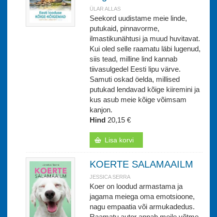
ÜLAR ALLAS
Seekord uudistame meie linde,
putukaid, pinnavorme,
ilmastikunähtusi ja muud huvitavat.
Kui oled selle raamatu läbi lugenud,
siis tead, milline lind kannab
tiivasulgedel Eesti lipu värve.
Samuti oskad öelda, millised
putukad lendavad kõige kiiremini ja
kus asub meie kõige võimsam
kanjon.
Hind
20,15 €
Lisa korvi
KOERTE SALAMAAILM
JESSICA SERRA
Koer on loodud armastama ja
jagama meiega oma emotsioone,
nagu empaatia või armukadedus.
Raamatu autor annab meile võtme,