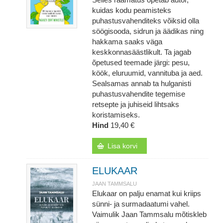
kuidas kodu peamisteks
puhastusvahenditeks võiksid olla
söögisooda, sidrun ja äädikas ning
hakkama saaks väga
keskkonnasäästlikult. Ta jagab
õpetused teemade järgi: pesu,
köök, eluruumid, vannituba ja aed.
Sealsamas annab ta hulganisti
puhastusvahendite tegemise
retsepte ja juhiseid lihtsaks
koristamiseks.
Hind
19,40 €
Lisa korvi
ELUKAAR
JAAN TAMMSALU
Elukaar on palju enamat kui kriips
sünni- ja surmadaatumi vahel.
Vaimulik Jaan Tammsalu mõtiskleb