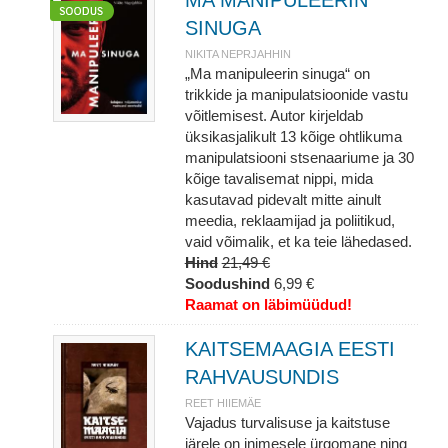
MA MANIPULEERIN
SINUGA
NIKITA NEPRJAHHIN
„Ma manipuleerin sinuga“ on
trikkide ja manipulatsioonide vastu
võitlemisest. Autor kirjeldab
üksikasjalikult 13 kõige ohtlikuma
manipulatsiooni stsenaariume ja 30
kõige tavalisemat nippi, mida
kasutavad pidevalt mitte ainult
meedia, reklaamijad ja poliitikud,
vaid võimalik, et ka teie lähedased.
Hind
21,49 €
Soodushind
6,99 €
Raamat on läbimüüdud!
KAITSEMAAGIA EESTI
RAHVAUSUNDIS
REET HIIEMÄE
Vajadus turvalisuse ja kaitstuse
järele on inimesele ürgomane ning