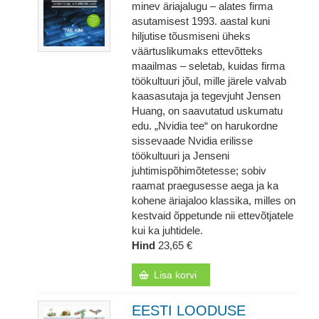
minev äriajalugu – alates firma
asutamisest 1993. aastal kuni
hiljutise tõusmiseni üheks
väärtuslikumaks ettevõtteks
maailmas – seletab, kuidas firma
töökultuuri jõul, mille järele valvab
kaasasutaja ja tegevjuht Jensen
Huang, on saavutatud uskumatu
edu. „Nvidia tee“ on harukordne
sissevaade Nvidia erilisse
töökultuuri ja Jenseni
juhtimispõhimõtetesse; sobiv
raamat praegusesse aega ja ka
kohene äriajaloo klassika, milles on
kestvaid õppetunde nii ettevõtjatele
kui ka juhtidele.
Hind
23,65 €
Lisa korvi
EESTI LOODUSE