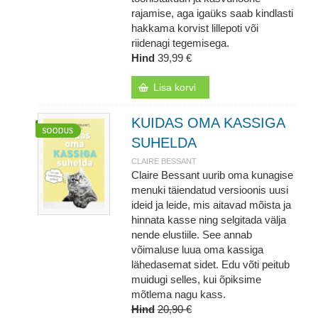
rajamise, aga igaüks saab kindlasti
hakkama korvist lillepoti või
riidenagi tegemisega.
Hind
39,99 €
Lisa korvi
KUIDAS OMA KASSIGA
SUHELDA
CLAIRE BESSANT
Claire Bessant uurib oma kunagise
menuki täiendatud versioonis uusi
ideid ja leide, mis aitavad mõista ja
hinnata kasse ning selgitada välja
nende elustiile. See annab
võimaluse luua oma kassiga
lähedasemat sidet. Edu võti peitub
muidugi selles, kui õpiksime
mõtlema nagu kass.
Hind
20,90 €