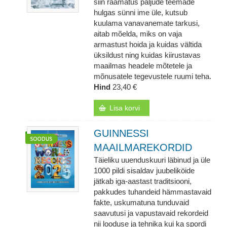
siin raamatus paljude teemade
hulgas sünni ime üle, kutsub
kuulama vanavanemate tarkusi,
aitab mõelda, miks on vaja
armastust hoida ja kuidas vältida
üksildust ning kuidas kiirustavas
maailmas headele mõtetele ja
mõnusatele tegevustele ruumi teha.
Hind
23,40 €
Lisa korvi
GUINNESSI
MAAILMAREKORDID
Täieliku uuenduskuuri läbinud ja üle
1000 pildi sisaldav juubeliköide
jätkab iga-aastast traditsiooni,
pakkudes tuhandeid hämmastavaid
fakte, uskumatuna tunduvaid
saavutusi ja vapustavaid rekordeid
nii looduse ja tehnika kui ka spordi