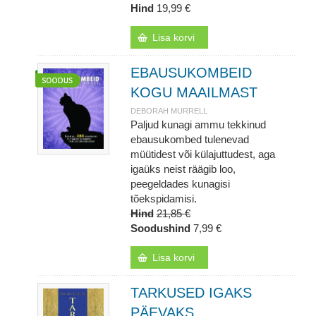
Hind
19,99 €
Lisa korvi
EBAUSUKOMBEID
KOGU MAAILMAST
DEBORAH MURRELL
Paljud kunagi ammu tekkinud
ebausukombed tulenevad
müütidest või külajuttudest, aga
igaüks neist räägib loo,
peegeldades kunagisi
tõekspidamisi.
Hind
21,85 €
Soodushind
7,99 €
Lisa korvi
TARKUSED IGAKS
PÄEVAKS