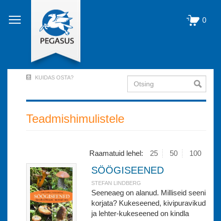
Liigu
edasi
0
põhisisu
juurde
KUIDAS OSTA?
Otsing
User
Account
Menu
Teadmishimulistele
(logged
out)
Raamatuid lehel:
25
50
100
SÖÖGISEENED
STEFAN LINDBERG
Seeneaeg on alanud. Milliseid seeni
korjata? Kukeseened, kivipuravikud
ja lehter-kukeseened on kindla