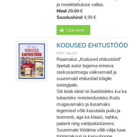
ja meelelahutuse vallas.
Hind
29,99 €
Soodushind
4,99 €
Lisa korvi
KODUSED EHITUSTÖÖD
PRIIT VALGE
Raamatus „Kodused ehitustööd“
õpetab autor tegema erineva
raskusastmega väiksemaid ja
suuremaid ehitustöid kõigile
isetegijaile.
Siit leiab ideid nii õuetöödeks kui ka
tubasteks meisterdusteks.Kodu
mugavamaks ja ilusamaks
tegemisel võib kasutada puitu ja
tsementi, aga ka klaasi, nahka,
paberit ning vahtpolüstüreeni.
Suuremate töödena võib välja tuua
tööriistakuuri ja kasvuhoone