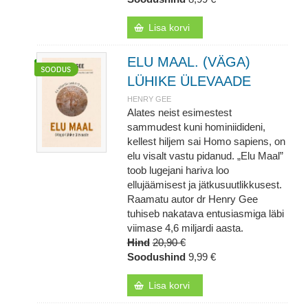
Lisa korvi
ELU MAAL. (VÄGA)
LÜHIKE ÜLEVAADE
HENRY GEE
Alates neist esimestest
sammudest kuni hominiidideni,
kellest hiljem sai Homo sapiens, on
elu visalt vastu pidanud. „Elu Maal”
toob lugejani hariva loo
ellujäämisest ja jätkusuutlikkusest.
Raamatu autor dr Henry Gee
tuhiseb nakatava entusiasmiga läbi
viimase 4,6 miljardi aasta.
Hind
20,90 €
Soodushind
9,99 €
Lisa korvi