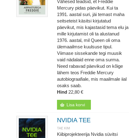
Vähesed teadsid, et Freddie
Mercury pidas päevikut. Kui ta
1991. aastal suri, jäi temast maha
seitseteist käsitsi kirjutatud
päevikut, mis kajastasid tema elu ja
mille kirjutamist oli ta alustanud
1976. aastal, mil Queen oli oma
ülemaailmse kuulsuse tipul.
Viimase sissekande tegi muusik
vaid nädalaid enne oma surma.
Need rabavad päevikud on kõige
lähem teos Freddie Mercury
autobiograafiale, mis maailmale iial
osaks saab.
Hind
22,80 €
Lisa korvi
NVIDIA TEE
TAE KIM
Kiibiprojekteerija Nvidia süvitsi