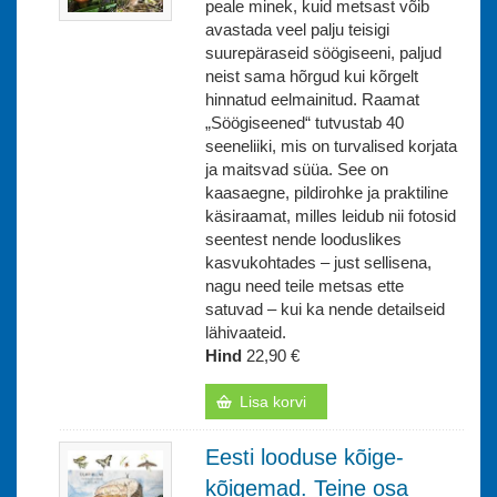
peale minek, kuid metsast võib
avastada veel palju teisigi
suurepäraseid söögiseeni, paljud
neist sama hõrgud kui kõrgelt
hinnatud eelmainitud. Raamat
„Söögiseened“ tutvustab 40
seeneliiki, mis on turvalised korjata
ja maitsvad süüa. See on
kaasaegne, pildirohke ja praktiline
käsiraamat, milles leidub nii fotosid
seentest nende looduslikes
kasvukohtades – just sellisena,
nagu need teile metsas ette
satuvad – kui ka nende detailseid
lähivaateid.
Hind
22,90 €
Lisa korvi
Eesti looduse kõige-
kõigemad. Teine osa