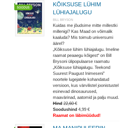
KÕIKSUSE LÜHIM
LÜHIAJALUGU
BILL BRYSON
Kuidas me jõudsime mitte millestki
millenigi? Kas Maad on võimalik
kaaluda? Mis toimub universumi
äärel?
„Kõiksuse lühim lühiajalugu. Imeline
raamat peaaegu kõigest“ on Bill
Brysoni ülipopulaarse raamatu
„Kõiksuse lühiajalugu. Teekond
Suurest Paugust Inimeseni”
noortele lugejatele kohandatud
versioon, kus värvilistel joonistustel
esinevad dinosaurused,
maavärinad, aatomid ja palju muud.
Hind
22,60 €
Soodushind
4,99 €
Raamat on läbimüüdud!