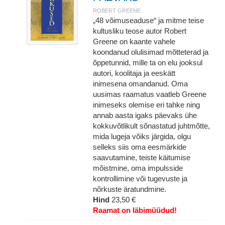
ROBERT GREENE
„48 võimuseaduse“ ja mitme teise
kultusliku teose autor Robert
Greene on kaante vahele
koondanud olulisimad mõtteterad ja
õppetunnid, mille ta on elu jooksul
autori, koolitaja ja eeskätt
inimesena omandanud. Oma
uusimas raamatus vaatleb Greene
inimeseks olemise eri tahke ning
annab aasta igaks päevaks ühe
kokkuvõtlikult sõnastatud juhtmõtte,
mida lugeja võiks järgida, olgu
selleks siis oma eesmärkide
saavutamine, teiste käitumise
mõistmine, oma impulsside
kontrollimine või tugevuste ja
nõrkuste äratundmine.
Hind
23,50 €
Raamat on läbimüüdud!