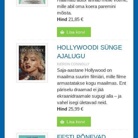
mille abil oma koera paremini
mõista.
Hind
21,85 €
Lisa korvi
HOLLYWOODI SÜNGE
AJALUGU
KIERON CONNOLLY
Saja-aastane Hollywood on
maailma suurim filmiäri, mille filme
armastatakse kogu maailmas. Ent
päriselu draamad ei jää
ekraanidraamale sugugi alla – ja
vahel isegi ületavad neid.
Hind
25,99 €
Lisa korvi
EESTI PÕNEVAD