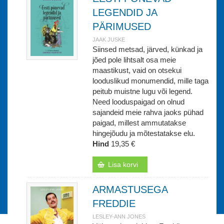
LEGENDID JA
PÄRIMUSED
JAAK JUSKE
Siinsed metsad, järved, künkad ja
jõed pole lihtsalt osa meie
maastikust, vaid on otsekui
looduslikud monumendid, mille taga
peitub muistne lugu või legend.
Need looduspaigad on olnud
sajandeid meie rahva jaoks pühad
paigad, millest ammutatakse
hingejõudu ja mõtestatakse elu.
Hind
19,35 €
Lisa korvi
ARMASTUSEGA
FREDDIE
LESLEY-ANN JONES