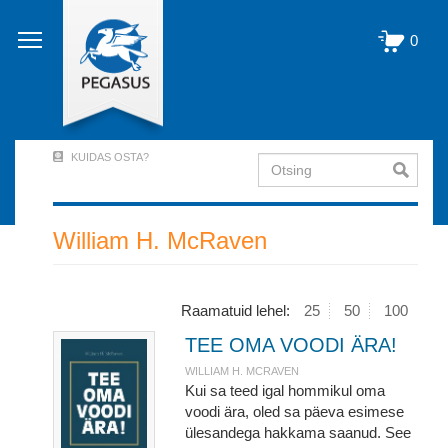
Liigu
edasi
0
põhisisu
juurde
KUIDAS OSTA?
Otsing
User
Account
Menu
William H. McRaven
(logged
out)
Raamatuid lehel:
25
50
100
TEE OMA VOODI ÄRA!
WILLIAM H. MCRAVEN
Kui sa teed igal hommikul oma
voodi ära, oled sa päeva esimese
ülesandega hakkama saanud. See