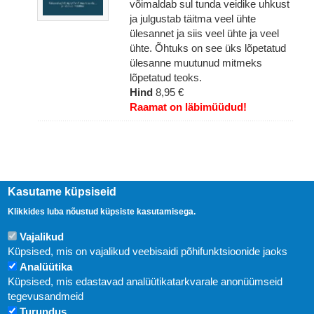
võimaldab sul tunda veidike uhkust
ja julgustab täitma veel ühte
ülesannet ja siis veel ühte ja veel
ühte. Õhtuks on see üks lõpetatud
ülesanne muutunud mitmeks
lõpetatud teoks.
Hind
8,95 €
Raamat on läbimüüdud!
Kasutame küpsiseid
Klikkides luba nõustud küpsiste kasutamisega.
Vajalikud
Küpsised, mis on vajalikud veebisaidi põhifunktsioonide jaoks
Analüütika
Küpsised, mis edastavad analüütikatarkvarale anonüümseid
Uudised
tegevusandmeid
Turundus