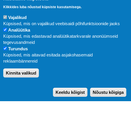
Klikkides luba nõustud küpsiste kasutamisega.
Vajalikud
Küpsised, mis on vajalikud veebisaidi põhifunktsioonide jaoks
Analüütika
Küpsised, mis edastavad analüütikatarkvarale anonüümseid
Uudised
tegevusandmeid
Turundus
Abi
Küpsised, mis aitavad esitada asjakohasemaid
KIRJASTUS PEGASUS OÜ © 2020
reklaambännereid
Paldiski mnt. 29 (A korpus VI korrus), Tallinn
Kinnita valikud
Üldtelefon: 666 1720
E-post:
pegasus[at]pegasus.ee
Keeldu kõigist
Nõustu kõigiga