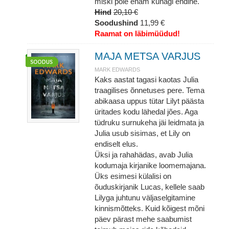
miski pole enam kunagi endine.
Hind
20,10 €
Soodushind
11,99 €
Raamat on läbimüüdud!
MAJA METSA VARJUS
MARK EDWARDS
Kaks aastat tagasi kaotas Julia
traagilises õnnetuses pere. Tema
abikaasa uppus tütar Lilyt päästa
üritades kodu lähedal jões. Aga
tüdruku surnukeha jäi leidmata ja
Julia usub sisimas, et Lily on
endiselt elus.
Üksi ja rahahädas, avab Julia
kodumaja kirjanike loomemajana.
Üks esimesi külalisi on
õuduskirjanik Lucas, kellele saab
Lilyga juhtunu väljaselgitamine
kinnismõtteks. Kuid kõigest mõni
päev pärast mehe saabumist