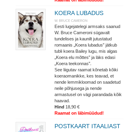
KOERA LUBADUS
W. BRUCE CAMERON
Eesti lugejatelegi armsaks saanud
W. Bruce Cameroni sügavalt
tundelises ja kaunilt jutustatud
romaanis „Koera lubadus” jätkub
tubli koera Bailey lugu, mis algas
„Koera elu mõttes” ja läks edasi
„Koera teekonnas”.
See liigutav raamat kõnetab kõiki
koeraomanikke, kes teavad, et
nende lemmikloomad on saadetud
neile põhjusega ja nende
armastusel on vägi parandada kõik
haavad.
Hind
18,90 €
Raamat on läbimüüdud!
POSTKAART ITAALIAST