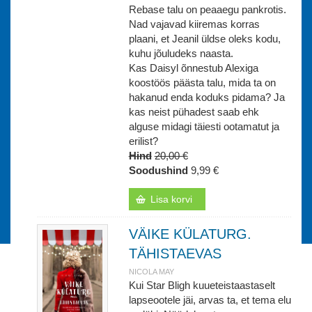
Rebase talu on peaaegu pankrotis.
Nad vajavad kiiremas korras
plaani, et Jeanil üldse oleks kodu,
kuhu jõuludeks naasta.
Kas Daisyl õnnestub Alexiga
koostöös päästa talu, mida ta on
hakanud enda koduks pidama? Ja
kas neist pühadest saab ehk
alguse midagi täiesti ootamatut ja
erilist?
Hind
20,00 €
Soodushind
9,99 €
Lisa korvi
VÄIKE KÜLATURG.
TÄHISTAEVAS
NICOLA MAY
Kui Star Bligh kuueteistaastaselt
lapseootele jäi, arvas ta, et tema elu