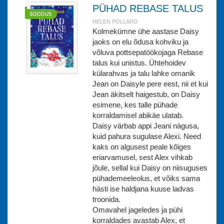
PÜHAD REBASE TALUS
HELEN POLLARD
Kolmekümne ühe aastase Daisy
jaoks on elu õdusa kohviku ja
võluva pottsepatöökojaga Rebase
talus kui unistus. Ühtehoidev
külarahvas ja talu lahke omanik
Jean on Daisyle pere eest, nii et kui
Jean äkitselt haigestub, on Daisy
esimene, kes talle pühade
korraldamisel abikäe ulatab.
Daisy värbab appi Jeani nägusa,
kuid pahura sugulase Alexi. Need
kaks on algusest peale kõiges
eriarvamusel, sest Alex vihkab
jõule, sellal kui Daisy on niisuguses
pühademeeleolus, et võiks sama
hästi ise haldjana kuuse ladvas
troonida.
Omavahel jageledes ja pühi
korraldades avastab Alex, et