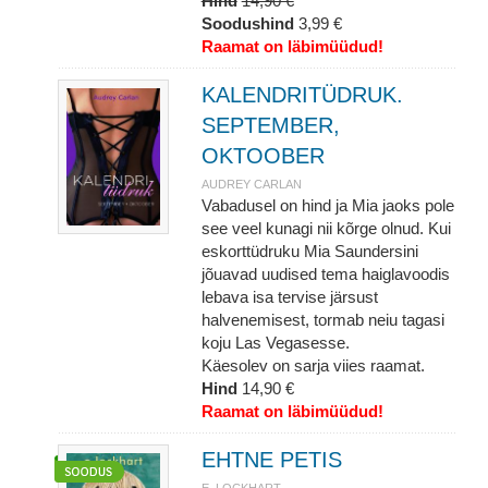
Hind
14,90 €
Soodushind
3,99 €
Raamat on läbimüüdud!
KALENDRITÜDRUK.
SEPTEMBER,
OKTOOBER
AUDREY CARLAN
Vabadusel on hind ja Mia jaoks pole
see veel kunagi nii kõrge olnud. Kui
eskorttüdruku Mia Saundersini
jõuavad uudised tema haiglavoodis
lebava isa tervise järsust
halvenemisest, tormab neiu tagasi
koju Las Vegasesse.
Käesolev on sarja viies raamat.
Hind
14,90 €
Raamat on läbimüüdud!
EHTNE PETIS