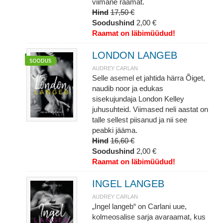
viimane raamat.
Hind
17,50 €
Soodushind
2,00 €
Raamat on läbimüüdud!
LONDON LANGEB
AUDREY CARLAN
Selle asemel et jahtida härra Õiget,
naudib noor ja edukas
sisekujundaja London Kelley
juhusuhteid. Viimased neli aastat on
talle sellest piisanud ja nii see
peabki jääma.
Hind
16,60 €
Soodushind
2,00 €
Raamat on läbimüüdud!
INGEL LANGEB
AUDREY CARLAN
„Ingel langeb“ on Carlani uue,
kolmeosalise sarja avaraamat, kus