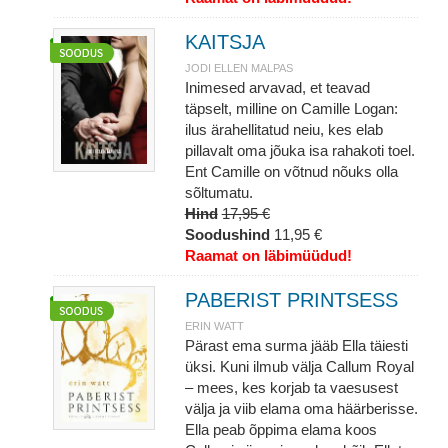
KAITSJA
JODI ELLEN MALPAS
Inimesed arvavad, et teavad
täpselt, milline on Camille Logan:
ilus ärahellitatud neiu, kes elab
pillavalt oma jõuka isa rahakoti toel.
Ent Camille on võtnud nõuks olla
sõltumatu.
Hind
17,95 €
Soodushind
11,95 €
Raamat on läbimüüdud!
PABERIST PRINTSESS
ERIN WATT
Pärast ema surma jääb Ella täiesti
üksi. Kuni ilmub välja Callum Royal
– mees, kes korjab ta vaesusest
välja ja viib elama oma häärberisse.
Ella peab õppima elama koos