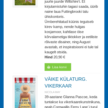
juurte juurde Wiltshire’i. Et
kirjutamistuhin tagasi saada, üürib
naine laua Futtingbrooki talu
ühiskontoris.
Ümberehitatud küünis tegutseb
kirev kamp, nende hulgas
kosjamoor, kahtlase öise
kõrvalametiga tiktokker ja eetiliste
rõivaste disainer, ning August
avastab, et inspiratsiooni ei tule tal
kaugelt otsida.
Hind
20,90 €
Lisa korvi
VÄIKE KÜLATURG.
VIKERKAAR
NICOLA MAY
39-aastane Glanna Pascoe, keda
tuntakse ka vikerkaarekunstnikuna,
peab Cornwallis Ferry Lane´i turul