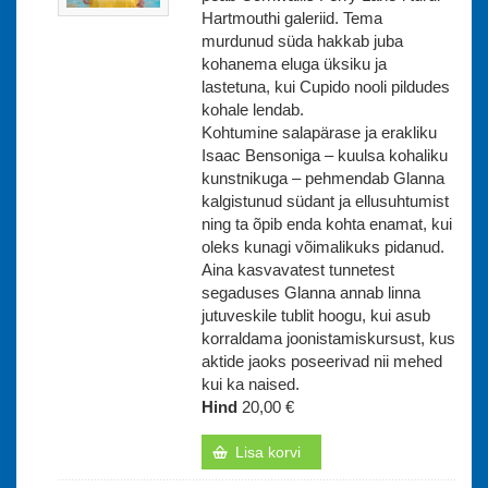
Hartmouthi galeriid. Tema
murdunud süda hakkab juba
kohanema eluga üksiku ja
lastetuna, kui Cupido nooli pildudes
kohale lendab.
Kohtumine salapärase ja erakliku
Isaac Bensoniga – kuulsa kohaliku
kunstnikuga – pehmendab Glanna
kalgistunud südant ja ellusuhtumist
ning ta õpib enda kohta enamat, kui
oleks kunagi võimalikuks pidanud.
Aina kasvavatest tunnetest
segaduses Glanna annab linna
jutuveskile tublit hoogu, kui asub
korraldama joonistamiskursust, kus
aktide jaoks poseerivad nii mehed
kui ka naised.
Hind
20,00 €
Lisa korvi