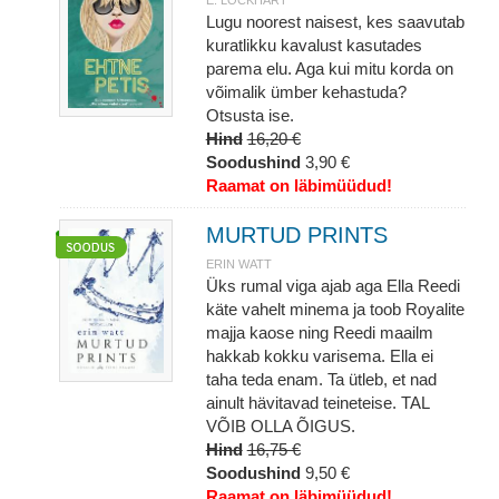
E. LOCKHART
Lugu noorest naisest, kes saavutab
kuratlikku kavalust kasutades
parema elu. Aga kui mitu korda on
võimalik ümber kehastuda?
Otsusta ise.
Hind
16,20 €
Soodushind
3,90 €
Raamat on läbimüüdud!
MURTUD PRINTS
ERIN WATT
Üks rumal viga ajab aga Ella Reedi
käte vahelt minema ja toob Royalite
majja kaose ning Reedi maailm
hakkab kokku varisema. Ella ei
taha teda enam. Ta ütleb, et nad
ainult hävitavad teineteise. TAL
VÕIB OLLA ÕIGUS.
Hind
16,75 €
Soodushind
9,50 €
Raamat on läbimüüdud!