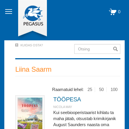
Liigu
edasi
0
põhisisu
juurde
KUIDAS OSTA?
Otsing
User
Account
Menu
Liina Saarm
(logged
out)
Raamatuid lehel:
25
50
100
TÖÖPESA
NICOLA MAY
Kui seebiooperistaarist kihlatu ta
maha jätab, otsustab krimikirjanik
August Saunders naasta oma