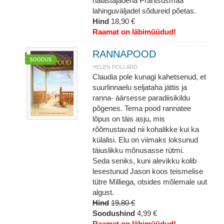
halastajaõena Prantsusmaa
lahinguväljadel sõdureid põetas.
Hind
18,90 €
Raamat on läbimüüdud!
RANNAPOOD
HELEN POLLARD
Claudia pole kunagi kahetsenud, et
suurlinnaelu seljataha jättis ja
ranna- äärsesse paradiisikildu
põgenes. Tema pood rannatee
lõpus on täis asju, mis
rõõmustavad nii kohalikke kui ka
külalisi. Elu on viimaks loksunud
täiuslikku mõnusasse rütmi.
Seda seniks, kuni alevikku kolib
lesestunud Jason koos teismelise
tütre Milliega, otsides mõlemale uut
algust.
Hind
19,80 €
Soodushind
4,99 €
Raamat on läbimüüdud!