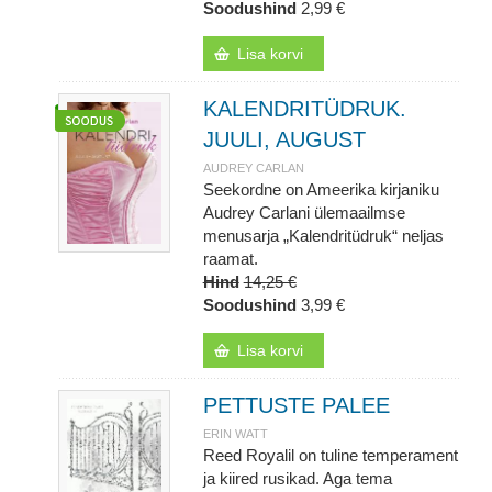
Soodushind
2,99 €
Lisa korvi
KALENDRITÜDRUK.
JUULI, AUGUST
AUDREY CARLAN
Seekordne on Ameerika kirjaniku
Audrey Carlani ülemaailmse
menusarja „Kalendritüdruk“ neljas
raamat.
Hind
14,25 €
Soodushind
3,99 €
Lisa korvi
PETTUSTE PALEE
ERIN WATT
Reed Royalil on tuline temperament
ja kiired rusikad. Aga tema