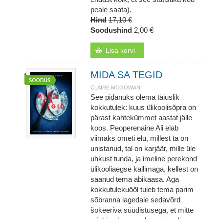
peale saata).
Hind
17,10 €
Soodushind
2,00 €
Lisa korvi
MIDA SA TEGID
CLAIRE MCGOWAN
See pidanuks olema täiuslik
kokkutulek: kuus ülikoolisõpra on
pärast kahtekümmet aastat jälle
koos. Peoperenaine Ali elab
viimaks ometi elu, millest ta on
unistanud, tal on karjäär, mille üle
uhkust tunda, ja imeline perekond
ülikooliaegse kallimaga, kellest on
saanud tema abikaasa. Aga
kokkutulekuööl tuleb tema parim
sõbranna lagedale sedavõrd
šokeeriva süüdistusega, et mitte