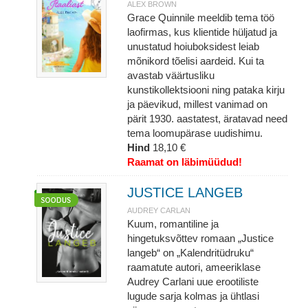
ALEX BROWN
Grace Quinnile meeldib tema töö
laofirmas, kus klientide hüljatud ja
unustatud hoiuboksidest leiab
mõnikord tõelisi aardeid. Kui ta
avastab väärtusliku
kunstikollektsiooni ning pataka kirju
ja päevikud, millest vanimad on
pärit 1930. aastatest, äratavad need
tema loomupärase uudishimu.
Hind
18,10 €
Raamat on läbimüüdud!
JUSTICE LANGEB
AUDREY CARLAN
Kuum, romantiline ja
hingetuksvõttev romaan „Justice
langeb“ on „Kalendritüdruku“
raamatute autori, ameeriklase
Audrey Carlani uue erootiliste
lugude sarja kolmas ja ühtlasi