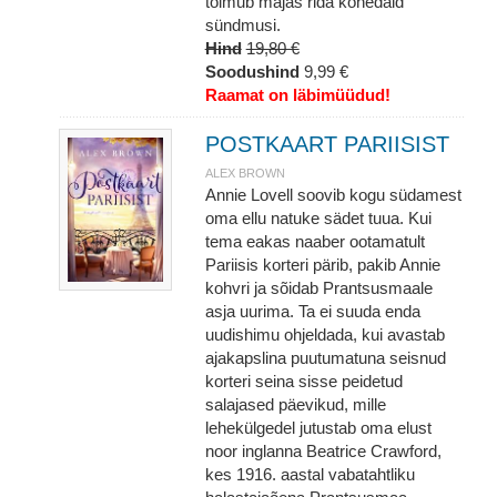
toimub majas rida kõhedaid
sündmusi.
Hind
19,80 €
Soodushind
9,99 €
Raamat on läbimüüdud!
POSTKAART PARIISIST
ALEX BROWN
Annie Lovell soovib kogu südamest
oma ellu natuke sädet tuua. Kui
tema eakas naaber ootamatult
Pariisis korteri pärib, pakib Annie
kohvri ja sõidab Prantsusmaale
asja uurima. Ta ei suuda enda
uudishimu ohjeldada, kui avastab
ajakapslina puutumatuna seisnud
korteri seina sisse peidetud
salajased päevikud, mille
lehekülgedel jutustab oma elust
noor inglanna Beatrice Crawford,
kes 1916. aastal vabatahtliku