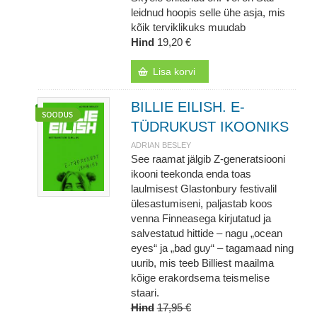
leidnud hoopis selle ühe asja, mis
kõik terviklikuks muudab
Hind
19,20 €
Lisa korvi
BILLIE EILISH. E-
TÜDRUKUST IKOONIKS
ADRIAN BESLEY
See raamat jälgib Z-generatsiooni
ikooni teekonda enda toas
laulmisest Glastonbury festivalil
ülesastumiseni, paljastab koos
venna Finneasega kirjutatud ja
salvestatud hittide – nagu „ocean
eyes“ ja „bad guy“ – tagamaad ning
uurib, mis teeb Billiest maailma
kõige erakordsema teismelise
staari.
Hind
17,95 €