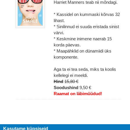
Harriet Manners teab nii mõndagi.
* Kassidel on kummaski kõrvas 32
lihast.
* Sinilinnud ei suuda eristada sinist
värvi.
* Keskmine inimene naerab 15
korda päevas.
* Maapähklid on dünamiidi üks
komponente.
Aga ta ei tea seda, miks ta koolis
kellelegi ei meeldi.
Hind
15,80 €
Soodushind
9,50 €
Raamat on läbimüüdud!
Kasutame küpsiseid