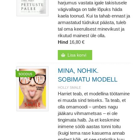
harjumus vastata igale takistusele
vägivallaga on talle lõpuks häda
kaela toonud. Kui ta tahab ennast ja
armastatud tüdrukut päästa, tuleb
tal oma keerulisest minevikust ja
rikutud mainest üle olla.
Hind
16,80 €
Lisa korvi
MINA, NOHIK.
SOBIMATU MODELL
HOLLY SMALE
Harriet teab, et modellina töötamine
ei muuda sind teiseks. Ta teab, et
olla omamoodi – umbes nagu
jääkaru vihmametsas – ei ole
tingimata halb. Ja et keskmine
inimene sööb aastas tonni toitu
(kuigi tema rase kasuema annab
endast kõik, et see statistika kuu