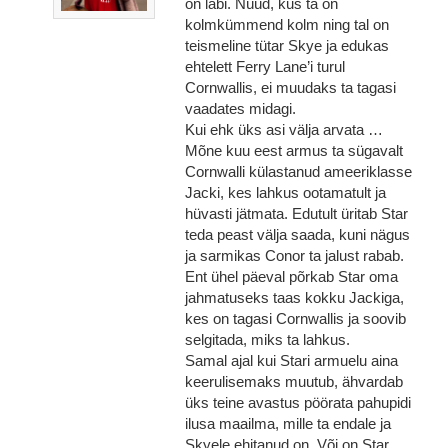
on läbi. Nüüd, kus ta on
kolmkümmend kolm ning tal on
teismeline tütar Skye ja edukas
ehtelett Ferry Lane’i turul
Cornwallis, ei muudaks ta tagasi
vaadates midagi.
Kui ehk üks asi välja arvata …
Mõne kuu eest armus ta sügavalt
Cornwalli külastanud ameeriklasse
Jacki, kes lahkus ootamatult ja
hüvasti jätmata. Edutult üritab Star
teda peast välja saada, kuni nägus
ja sarmikas Conor ta jalust rabab.
Ent ühel päeval põrkab Star oma
jahmatuseks taas kokku Jackiga,
kes on tagasi Cornwallis ja soovib
selgitada, miks ta lahkus.
Samal ajal kui Stari armuelu aina
keerulisemaks muutub, ähvardab
üks teine avastus pöörata pahupidi
ilusa maailma, mille ta endale ja
Skyele ehitanud on. Või on Star