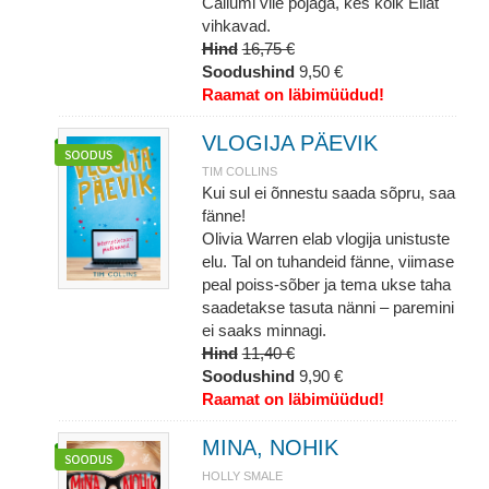
Callumi viie pojaga, kes kõik Ellat
vihkavad.
Hind
16,75 €
Soodushind
9,50 €
Raamat on läbimüüdud!
VLOGIJA PÄEVIK
TIM COLLINS
Kui sul ei õnnestu saada sõpru, saa
fänne!
Olivia Warren elab vlogija unistuste
elu. Tal on tuhandeid fänne, viimase
peal poiss-sõber ja tema ukse taha
saadetakse tasuta nänni – paremini
ei saaks minnagi.
Hind
11,40 €
Soodushind
9,90 €
Raamat on läbimüüdud!
MINA, NOHIK
HOLLY SMALE