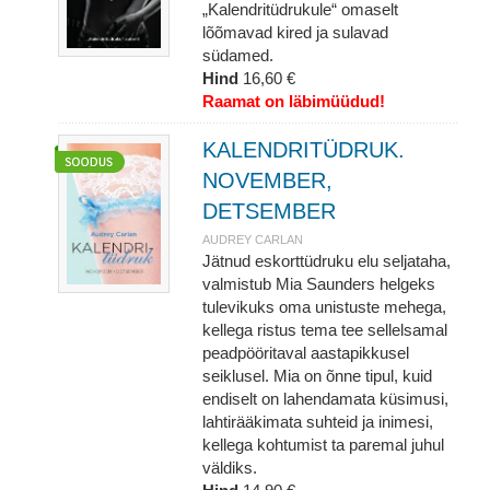
„Kalendritüdrukule“ omaselt
lõõmavad kired ja sulavad
südamed.
Hind
16,60 €
Raamat on läbimüüdud!
KALENDRITÜDRUK.
NOVEMBER,
DETSEMBER
AUDREY CARLAN
Jätnud eskorttüdruku elu seljataha,
valmistub Mia Saunders helgeks
tulevikuks oma unistuste mehega,
kellega ristus tema tee sellelsamal
peadpööritaval aastapikkusel
seiklusel. Mia on õnne tipul, kuid
endiselt on lahendamata küsimusi,
lahtirääkimata suhteid ja inimesi,
kellega kohtumist ta paremal juhul
väldiks.