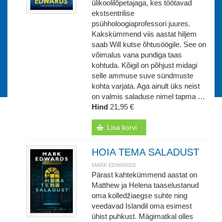
ülikoolilõpetajaga, kes töötavad
ekstsentrilise
psühholoogiaprofessori juures.
Kakskümmend viis aastat hiljem
saab Will kutse õhtusöögile. See on
võimalus vana pundiga taas
kohtuda. Kõigil on põhjust midagi
selle ammuse suve sündmuste
kohta varjata. Aga ainult üks neist
on valmis saladuse nimel tapma …
Hind
21,95 €
Lisa korvi
HOIA TEMA SALADUST
MARK EDWARDS
Pärast kahtekümmend aastat on
Matthew ja Helena taaselustanud
oma kolledžiaegse suhte ning
veedavad Islandil oma esimest
ühist puhkust. Mägimatkal olles