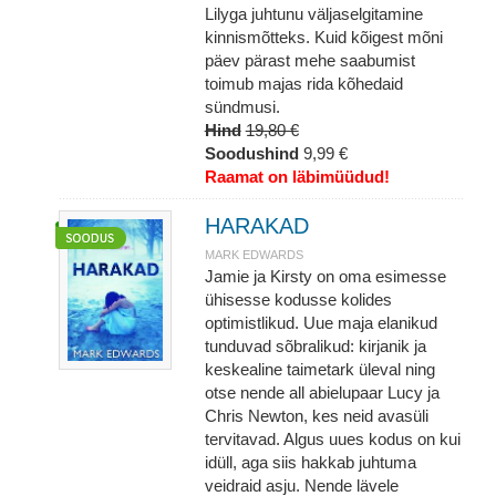
Lilyga juhtunu väljaselgitamine
kinnismõtteks. Kuid kõigest mõni
päev pärast mehe saabumist
toimub majas rida kõhedaid
sündmusi.
Hind
19,80 €
Soodushind
9,99 €
Raamat on läbimüüdud!
HARAKAD
MARK EDWARDS
Jamie ja Kirsty on oma esimesse
ühisesse kodusse kolides
optimistlikud. Uue maja elanikud
tunduvad sõbralikud: kirjanik ja
keskealine taimetark üleval ning
otse nende all abielupaar Lucy ja
Chris Newton, kes neid avasüli
tervitavad. Algus uues kodus on kui
idüll, aga siis hakkab juhtuma
veidraid asju. Nende lävele