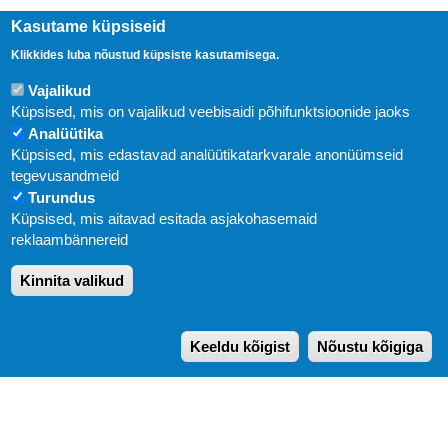
Kasutame küpsiseid
Klikkides luba nõustud küpsiste kasutamisega.
Vajalikud
Küpsised, mis on vajalikud veebisaidi põhifunktsioonide jaoks
Analüütika
Küpsised, mis edastavad analüütikatarkvarale anonüümseid
Uudised
tegevusandmeid
Turundus
Abi
Küpsised, mis aitavad esitada asjakohasemaid
KIRJASTUS PEGASUS OÜ © 2020
reklaambännereid
Paldiski mnt. 29 (A korpus VI korrus), Tallinn
Kinnita valikud
Üldtelefon: 666 1720
E-post:
pegasus[at]pegasus.ee
Keeldu kõigist
Nõustu kõigiga