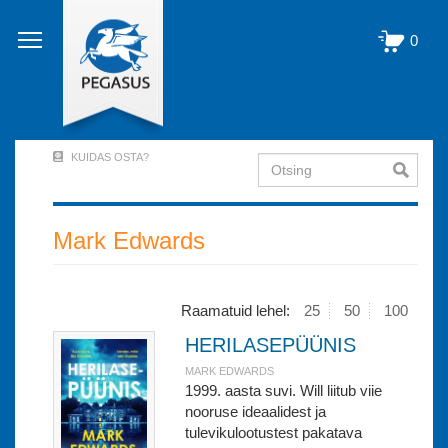
Liigu
edasi
0
põhisisu
juurde
KUIDAS OSTA?
Otsing
User
Account
Menu
Mark Edwards
(logged
out)
Raamatuid lehel:
25
50
100
HERILASEPÜÜNIS
MARK EDWARDS
1999. aasta suvi. Will liitub viie
nooruse ideaalidest ja
tulevikulootustest pakatava