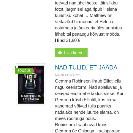
teevad nad ühel hetkel täiuslikku
fotot, järgmisel aga ripub Helena
kuristiku kohal … Matthew on
sedavõrd hirmunud, et Helena
ootamatu ja šokeeriv ülestunnistus
läheb tal peaaegu kõrvust mööda.
Hind
21,80 €
Lisa korvi
NAD TULID, ET JÄÄDA
MARK EDWARDS
Gemma Robinson ilmub Ellioti ellu
nagu keeristorm. Nad abielluvad ja
seavad end mehe kodus sisse. Kui
Gemma küsib Elliotilt, kas tema
vanemad võivad tulla paariks
nädalaks nende juurde elama, on
mees rõõmuga nõus.
Robinsonid saabuvad koos
Gemma õe Chloega – salapärase