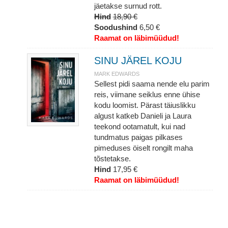
jäetakse surnud rott.
Hind
18,90 €
Soodushind
6,50 €
Raamat on läbimüüdud!
SINU JÄREL KOJU
MARK EDWARDS
Sellest pidi saama nende elu parim
reis, viimane seiklus enne ühise
kodu loomist. Pärast täiuslikku
algust katkeb Danieli ja Laura
teekond ootamatult, kui nad
tundmatus paigas pilkases
pimeduses öiselt rongilt maha
tõstetakse.
Hind
17,95 €
Raamat on läbimüüdud!