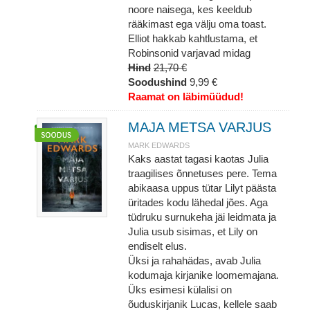
noore naisega, kes keeldub
rääkimast ega välju oma toast.
Elliot hakkab kahtlustama, et
Robinsonid varjavad midag
Hind
21,70 €
Soodushind
9,99 €
Raamat on läbimüüdud!
MAJA METSA VARJUS
MARK EDWARDS
Kaks aastat tagasi kaotas Julia
traagilises õnnetuses pere. Tema
abikaasa uppus tütar Lilyt päästa
üritades kodu lähedal jões. Aga
tüdruku surnukeha jäi leidmata ja
Julia usub sisimas, et Lily on
endiselt elus.
Üksi ja rahahädas, avab Julia
kodumaja kirjanike loomemajana.
Üks esimesi külalisi on
õuduskirjanik Lucas, kellele saab