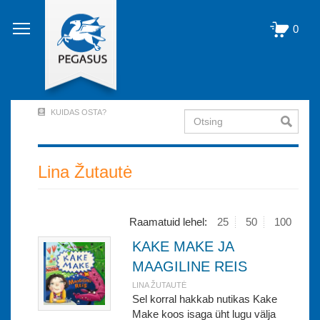
Liigu
edasi
0
põhisisu
juurde
KUIDAS OSTA?
Otsing
User
Account
Menu
Lina Žutautė
(logged
out)
Raamatuid lehel:
25
50
100
KAKE MAKE JA
MAAGILINE REIS
LINA ŽUTAUTĖ
Sel korral hakkab nutikas Kake
Make koos isaga üht lugu välja