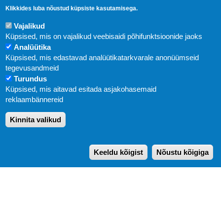
Klikkides luba nõustud küpsiste kasutamisega.
Vajalikud
Küpsised, mis on vajalikud veebisaidi põhifunktsioonide jaoks
Analüütika
Küpsised, mis edastavad analüütikatarkvarale anonüümseid
Uudised
tegevusandmeid
Turundus
Abi
Küpsised, mis aitavad esitada asjakohasemaid
KIRJASTUS PEGASUS OÜ © 2020
reklaambännereid
Paldiski mnt. 29 (A korpus VI korrus), Tallinn
Kinnita valikud
Üldtelefon: 666 1720
E-post:
pegasus[at]pegasus.ee
Keeldu kõigist
Nõustu kõigiga