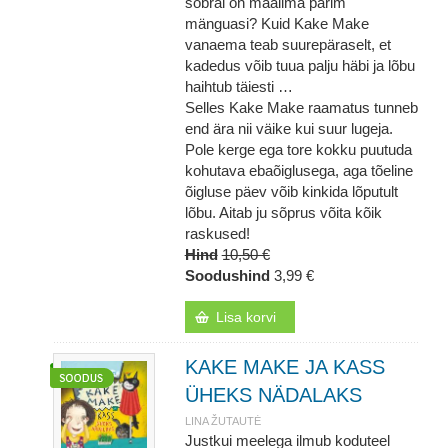
sõbral on maailma parim
mänguasi? Kuid Kake Make
vanaema teab suurepäraselt, et
kadedus võib tuua palju häbi ja lõbu
haihtub täiesti …
Selles Kake Make raamatus tunneb
end ära nii väike kui suur lugeja.
Pole kerge ega tore kokku puutuda
kohutava ebaõiglusega, aga tõeline
õigluse päev võib kinkida lõputult
lõbu. Aitab ju sõprus võita kõik
raskused!
Hind
10,50 €
Soodushind
3,99 €
Lisa korvi
KAKE MAKE JA KASS
ÜHEKS NÄDALAKS
LINA ŽUTAUTĖ
Justkui meelega ilmub koduteel