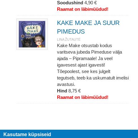
Soodushind
4,90 €
Raamat on läbimüüdud!
KAKE MAKE JA SUUR
PIMEDUS
LINA ŽUTAUTĖ
Kake Make otsustab kodus
varitseva jubeda Pimeduse välja
ajada – Pipramaale! Ja veel
igavesest ajast igavesti!
Tõepoolest, see kes julgelt
tegutseb, teeb ka uskumatult imelisi
avastusi.
Hind
8,75 €
Raamat on läbimüüdud!
Kasutame küpsiseid