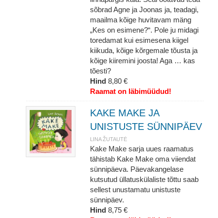
sõbrad Agne ja Joonas ja, teadagi,
maailma kõige huvitavam mäng
„Kes on esimene?“. Pole ju midagi
toredamat kui esimesena kiigel
kiikuda, kõige kõrgemale tõusta ja
kõige kiiremini joosta! Aga … kas
tõesti?
Hind
8,80 €
Raamat on läbimüüdud!
KAKE MAKE JA
UNISTUSTE SÜNNIPÄEV
LINA ŽUTAUTĖ
Kake Make sarja uues raamatus
tähistab Kake Make oma viiendat
sünnipäeva. Päevakangelase
kutsutud üllatuskülaliste tõttu saab
sellest unustamatu unistuste
sünnipäev.
Hind
8,75 €