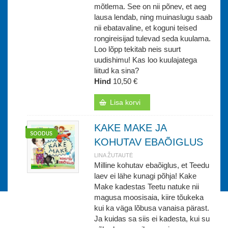
mõtlema. See on nii põnev, et aeg
lausa lendab, ning muinaslugu saab
nii ebatavaline, et koguni teised
rongireisijad tulevad seda kuulama.
Loo lõpp tekitab neis suurt
uudishimu! Kas loo kuulajatega
liitud ka sina?
Hind
10,50 €
Lisa korvi
KAKE MAKE JA
KOHUTAV EBAÕIGLUS
LINA ŽUTAUTĖ
Milline kohutav ebaõiglus, et Teedu
laev ei lähe kunagi põhja! Kake
Make kadestas Teetu natuke nii
magusa moosisaia, kiire tõukeka
kui ka väga lõbusa vanaisa pärast.
Ja kuidas sa siis ei kadesta, kui su