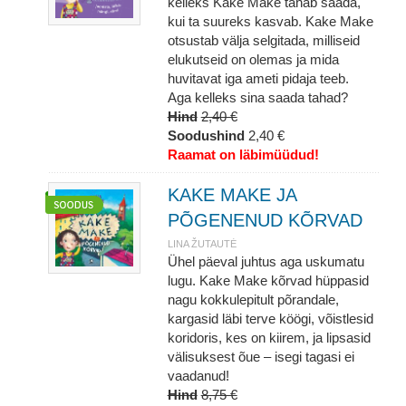
kelleks Kake Make tahab saada,
kui ta suureks kasvab. Kake Make
otsustab välja selgitada, milliseid
elukutseid on olemas ja mida
huvitavat iga ameti pidaja teeb.
Aga kelleks sina saada tahad?
Hind
2,40 €
Soodushind
2,40 €
Raamat on läbimüüdud!
KAKE MAKE JA
PÕGENENUD KÕRVAD
LINA ŽUTAUTĖ
Ühel päeval juhtus aga uskumatu
lugu. Kake Make kõrvad hüppasid
nagu kokkulepitult põrandale,
kargasid läbi terve köögi, võistlesid
koridoris, kes on kiirem, ja lipsasid
välisuksest õue – isegi tagasi ei
vaadanud!
Hind
8,75 €