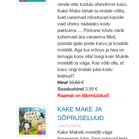
nende ette kodutu ühesilmne kass.
Kake Make tahab ta endale võtta,
kuid vanemad nõustuvad kassile
vaid üheks nädalaks kodu
pakkuma … Pöörane kõuts närib
kohemaid ära vanaema lilled,
puistab igale poole karvu ja kraabib
mööblit. Aga kui mõnus ja hea on
temaga koos olla! Isegi koer Mukile
meeldib ta väga. Kas võib olla, et
kass ongi endale juba kodu
leidnud?
Hind
10,50 €
Soodushind
3,99 €
Raamat on läbimüüdud!
KAKE MAKE JA
SÕPRUSELUUD
LINA ŽUTAUTĖ
Kake Makele meeldib väga
linnapargis käia. Seal ootavad teda