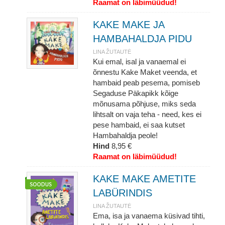
Raamat on läbimüüdud!
KAKE MAKE JA
HAMBAHALDJA PIDU
LINA ŽUTAUTĖ
Kui emal, isal ja vanaemal ei
õnnestu Kake Maket veenda, et
hambaid peab pesema, pomiseb
Segaduse Päkapikk kõige
mõnusama põhjuse, miks seda
lihtsalt on vaja teha - need, kes ei
pese hambaid, ei saa kutset
Hambahaldja peole!
Hind
8,95 €
Raamat on läbimüüdud!
KAKE MAKE AMETITE
LABÜRINDIS
LINA ŽUTAUTĖ
Ema, isa ja vanaema küsivad tihti,