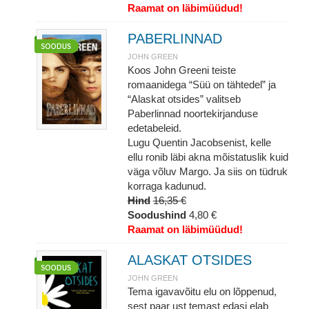
Raamat on läbimüüdud!
PABERLINNAD
JOHN GREEN
Koos John Greeni teiste
romaanidega “Süü on tähtedel” ja
“Alaskat otsides” valitseb
Paberlinnad noortekirjanduse
edetabeleid.
Lugu Quentin Jacobsenist, kelle
ellu ronib läbi akna mõistatuslik kuid
väga võluv Margo. Ja siis on tüdruk
korraga kadunud.
Hind
16,35 €
Soodushind
4,80 €
Raamat on läbimüüdud!
ALASKAT OTSIDES
JOHN GREEN
Tema igavavõitu elu on lõppenud,
sest paar ust temast edasi elab