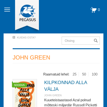
Liigu
edasi
0
põhisisu
juurde
KUIDAS OSTA?
Otsing
User
Account
Menu
JOHN GREEN
(logged
out)
Raamatuid lehel:
25
50
100
KILPKONNAD ALLA
VÄLJA
JOHN GREEN
Kuueteistaastasel Azal polnud
mõtteski miljardär Russell Picketti