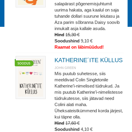
salapärast põgenemisjuhtumit
uurima hakata, aga kaalul on saja
tuhande dollari suurune leiutasu ja
Aza parim sõbranna Daisy soovib
innukalt asja kallale asuda.
Hind
15,30 €
Soodushind
9,10 €
Raamat on läbimüüdud!
KATHERINE´ITE KÜLLUS
JOHN GREEN
Mis puutub suhetesse, siis
meeldivad Colin Singletonile
Katherine’i-nimelised tüdrukud. Ja
mis puutub Katherine’i-nimelistesse
tüdrukutesse, siis jätavad need
Colini alati maha.
Üheksateistkümmend korda järjest,
kui täpne olla.
Hind
17,60 €
Soodushind
4,10 €