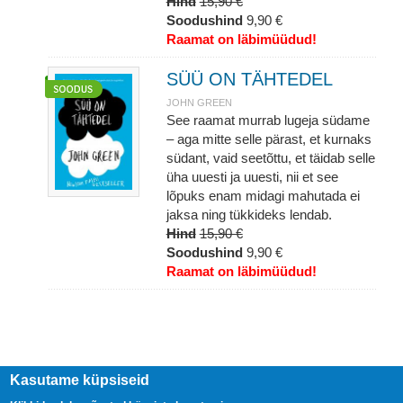
Hind
15,90 €
Soodushind
9,90 €
Raamat on läbimüüdud!
SÜÜ ON TÄHTEDEL
JOHN GREEN
See raamat murrab lugeja südame
– aga mitte selle pärast, et kurnaks
südant, vaid seetõttu, et täidab selle
üha uuesti ja uuesti, nii et see
lõpuks enam midagi mahutada ei
jaksa ning tükkideks lendab.
Hind
15,90 €
Soodushind
9,90 €
Raamat on läbimüüdud!
Kasutame küpsiseid