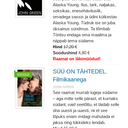
Alaska Young. Ilus, tark, naljakas,
seksikas, enesehävituslik,
omadega sassis ja üdini kütkestav
Alaska Young. Tüdruk ise on juba
üksainus sündmus. Ta tõmbab
Töntsu endaga oma maailma ja
näppab tema südame.
Hind
17,20 €
Soodushind
4,80 €
Raamat on läbimüüdud!
SÜÜ ON TÄHTEDEL.
Filmikaanega
JOHN GREEN
See raamat murrab lugeja südame
– aga mitte selle pärast, et kurnaks
südant, vaid seetõttu, et täidab selle
üha uuesti ja uuesti, nii et see
lõpuks enam midagi mahutada ei
jaksa ning tükkideks lendab.