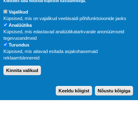
Klikkides luba nõustud küpsiste kasutamisega.
Vajalikud
Küpsised, mis on vajalikud veebisaidi põhifunktsioonide jaoks
Analüütika
Küpsised, mis edastavad analüütikatarkvarale anonüümseid
Uudised
tegevusandmeid
Turundus
Abi
Küpsised, mis aitavad esitada asjakohasemaid
KIRJASTUS PEGASUS OÜ © 2020
reklaambännereid
Paldiski mnt. 29 (A korpus VI korrus), Tallinn
Kinnita valikud
Üldtelefon: 666 1720
E-post:
pegasus[at]pegasus.ee
Keeldu kõigist
Nõustu kõigiga