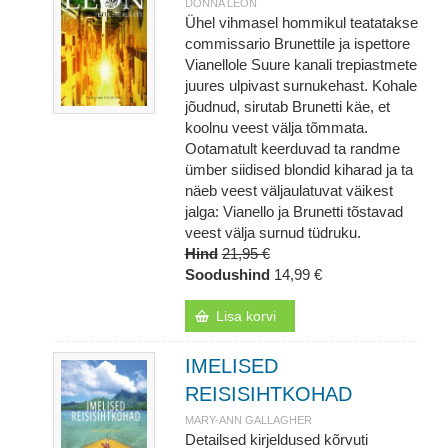
DONNA LEON
Ühel vihmasel hommikul teatatakse
commissario Brunettile ja ispettore
Vianellole Suure kanali trepiastmete
juures ulpivast surnukehast. Kohale
jõudnud, sirutab Brunetti käe, et
koolnu veest välja tõmmata.
Ootamatult keerduvad ta randme
ümber siidised blondid kiharad ja ta
näeb veest väljaulatuvat väikest
jalga: Vianello ja Brunetti tõstavad
veest välja surnud tüdruku.
Hind
21,95 €
Soodushind
14,99 €
Lisa korvi
IMELISED
REISISIHTKOHAD
MARY-ANN GALLAGHER
Detailsed kirjeldused kõrvuti