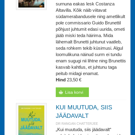
surnuna eakas lesk Costanza
Altavilla. Kõik näib viitavat
südamerabandusele ning ametlikult
pole commissario Guido Brunettil
põhjust juhtumit edasi uurida, ometi
jääb miski teda häirima. Mida
lähemalt Brunetti juhtunut vaatleb,
seda rohkem tekib küsimusi. Algul
loomulikuna näinud surm ei tundu
enam sugugi nii lihtne ning Brunettis
kasvab kahtlus, et juhtunu taga
peitub midagi enamat.
Hind
23,50 €
Lisa korvi
KUI MUUTUDA, SIIS
JÄÄDAVALT
DR RANGAN CHATTERJEE
„Kui muutuda, siis jäädavalt“