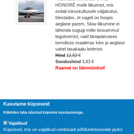
HONORÉ meile liikumist, mis
esitab kiiruskultusele väljakutse,
tõestades, et sageli on hoopis
aeglane parem. Slow-liikumine ei
tähenda sugugi mitte teosammul
tegutsemist, vaid tänapäevases
tormilises maailmas kiire ja aeglase
vahel tasakaalu leidmist.
Hind
12,52 €
Soodushind
3,83 €
Raamat on läbimüüdud!
Kasutame küpsiseid
Klikkides luba nõustud küpsiste kasutamisega.
Vajalikud
Küpsised, mis on vajalikud veebisaidi põhifunktsioonide jaoks