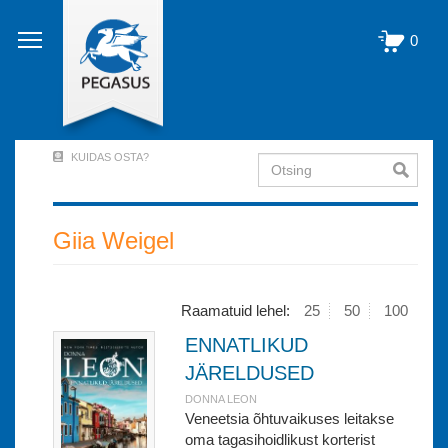
Liigu
edasi
0
põhisisu
juurde
KUIDAS OSTA?
Otsing
User
Account
Menu
Giia Weigel
(logged
out)
Raamatuid lehel:
25
50
100
ENNATLIKUD
JÄRELDUSED
DONNA LEON
Veneetsia õhtuvaikuses leitakse
oma tagasihoidlikust korterist