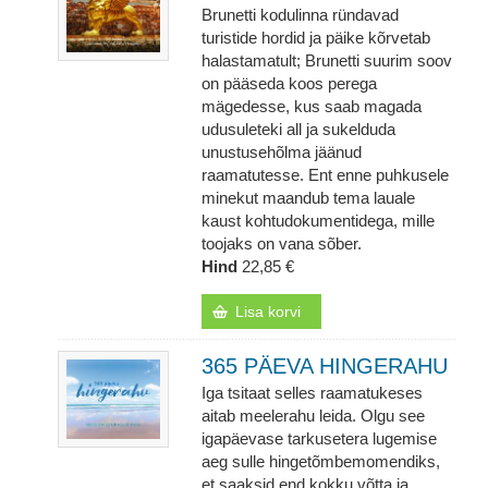
Brunetti kodulinna ründavad
turistide hordid ja päike kõrvetab
halastamatult; Brunetti suurim soov
on pääseda koos perega
mägedesse, kus saab magada
udusuleteki all ja sukelduda
unustusehõlma jäänud
raamatutesse. Ent enne puhkusele
minekut maandub tema lauale
kaust kohtudokumentidega, mille
toojaks on vana sõber.
Hind
22,85 €
Lisa korvi
365 PÄEVA HINGERAHU
Iga tsitaat selles raamatukeses
aitab meelerahu leida. Olgu see
igapäevase tarkusetera lugemise
aeg sulle hingetõmbemomendiks,
et saaksid end kokku võtta ja