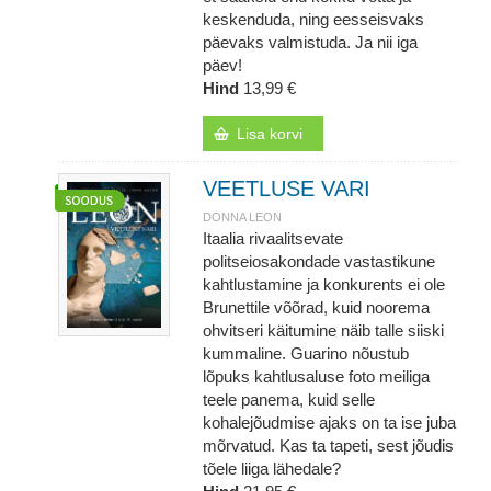
keskenduda, ning eesseisvaks
päevaks valmistuda. Ja nii iga
päev!
Hind
13,99 €
Lisa korvi
VEETLUSE VARI
DONNA LEON
Itaalia rivaalitsevate
politseiosakondade vastastikune
kahtlustamine ja konkurents ei ole
Brunettile võõrad, kuid noorema
ohvitseri käitumine näib talle siiski
kummaline. Guarino nõustub
lõpuks kahtlusaluse foto meiliga
teele panema, kuid selle
kohalejõudmise ajaks on ta ise juba
mõrvatud. Kas ta tapeti, sest jõudis
tõele liiga lähedale?