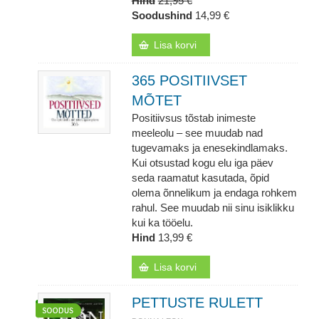
Hind
21,95 €
Soodushind
14,99 €
Lisa korvi
365 POSITIIVSET
MÕTET
Positiivsus tõstab inimeste
meeleolu – see muudab nad
tugevamaks ja enesekindlamaks.
Kui otsustad kogu elu iga päev
seda raamatut kasutada, õpid
olema õnnelikum ja endaga rohkem
rahul. See muudab nii sinu isiklikku
kui ka tööelu.
Hind
13,99 €
Lisa korvi
PETTUSTE RULETT