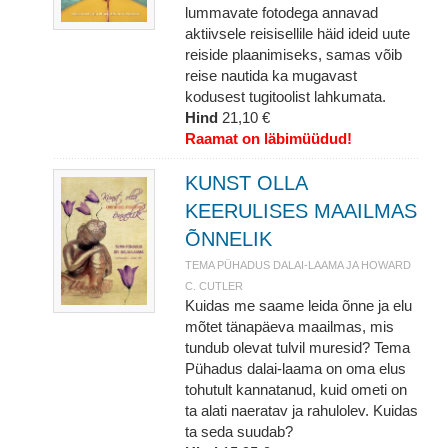
lummavate fotodega annavad
aktiivsele reisisellile häid ideid uute
reiside plaanimiseks, samas võib
reise nautida ka mugavast
kodusest tugitoolist lahkumata.
Hind
21,10 €
Raamat on läbimüüdud!
KUNST OLLA
KEERULISES MAAILMAS
ÕNNELIK
TEMA PÜHADUS DALAI-LAAMA JA HOWARD
C. CUTLER
Kuidas me saame leida õnne ja elu
mõtet tänapäeva maailmas, mis
tundub olevat tulvil muresid? Tema
Pühadus dalai-laama on oma elus
tohutult kannatanud, kuid ometi on
ta alati naeratav ja rahulolev. Kuidas
ta seda suudab?