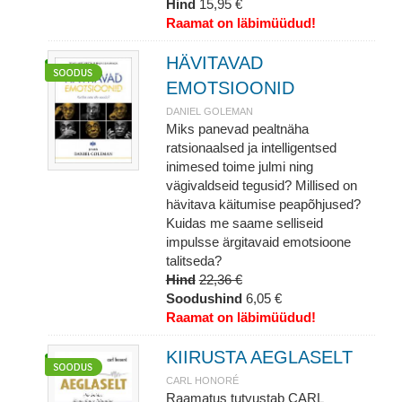
Hind
15,95 €
Raamat on läbimüüdud!
HÄVITAVAD
EMOTSIOONID
DANIEL GOLEMAN
Miks panevad pealtnäha
ratsionaalsed ja intelligentsed
inimesed toime julmi ning
vägivaldseid tegusid? Millised on
hävitava käitumise peapõhjused?
Kuidas me saame selliseid
impulsse ärgitavaid emotsioone
talitseda?
Hind
22,36 €
Soodushind
6,05 €
Raamat on läbimüüdud!
KIIRUSTA AEGLASELT
CARL HONORÉ
Raamatus tutvustab CARL