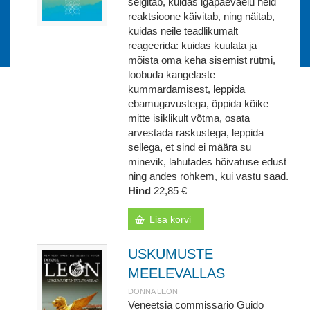
selgitab, kuidas igapäevaelu neid
reaktsioone käivitab, ning näitab,
kuidas neile teadlikumalt
reageerida: kuidas kuulata ja
mõista oma keha sisemist rütmi,
loobuda kangelaste
kummardamisest, leppida
ebamugavustega, õppida kõike
mitte isiklikult võtma, osata
arvestada raskustega, leppida
sellega, et sind ei määra su
minevik, lahutades hõivatuse edust
ning andes rohkem, kui vastu saad.
Hind
22,85 €
Lisa korvi
USKUMUSTE
MEELEVALLAS
DONNA LEON
Veneetsia commissario Guido