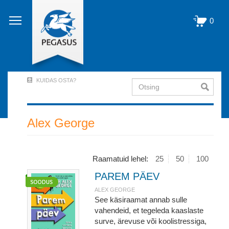
Liigu
edasi
0
põhisisu
juurde
KUIDAS OSTA?
Otsing
User
Account
Menu
Alex George
(logged
out)
Raamatuid lehel:
25
50
100
PAREM PÄEV
ALEX GEORGE
See käsiraamat annab sulle
vahendeid, et tegeleda kaaslaste
surve, ärevuse või koolistressiga,