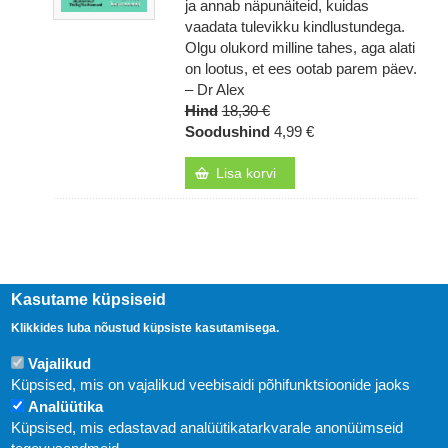
ja annab näpunäiteid, kuidas
vaadata tulevikku kindlustundega.
Olgu olukord milline tahes, aga alati
on lootus, et ees ootab parem päev.
– Dr Alex
Hind
18,30 €
Soodushind
4,99 €
Lisa korvi
Kasutame küpsiseid
Klikkides luba nõustud küpsiste kasutamisega.
Vajalikud
Küpsised, mis on vajalikud veebisaidi põhifunktsioonide jaoks
Analüütika
Küpsised, mis edastavad analüütikatarkvarale anonüümseid
Uudised