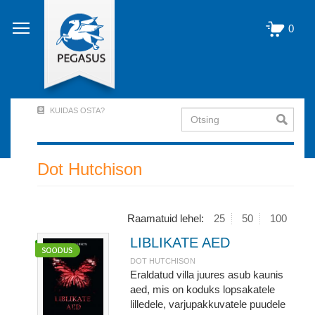
Liigu
edasi
0
põhisisu
juurde
KUIDAS OSTA?
Otsing
User
Account
Menu
Dot Hutchison
(logged
out)
Raamatuid lehel:
25
50
100
LIBLIKATE AED
DOT HUTCHISON
Eraldatud villa juures asub kaunis
aed, mis on koduks lopsakatele
lilledele, varjupakkuvatele puudele