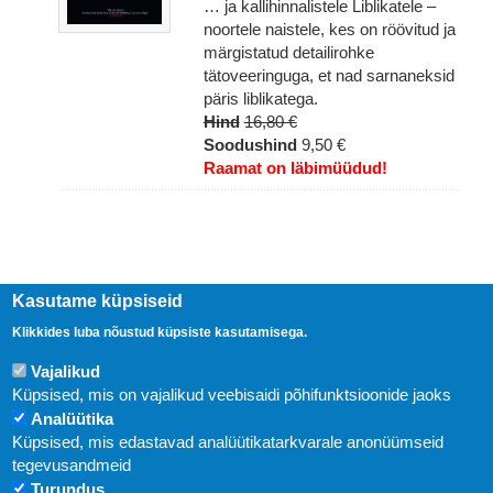
… ja kallihinnalistele Liblikatele –
noortele naistele, kes on röövitud ja
märgistatud detailirohke
tätoveeringuga, et nad sarnaneksid
päris liblikatega.
Hind
16,80 €
Soodushind
9,50 €
Raamat on läbimüüdud!
Kasutame küpsiseid
Klikkides luba nõustud küpsiste kasutamisega.
Vajalikud
Küpsised, mis on vajalikud veebisaidi põhifunktsioonide jaoks
Analüütika
Küpsised, mis edastavad analüütikatarkvarale anonüümseid
Uudised
tegevusandmeid
Turundus