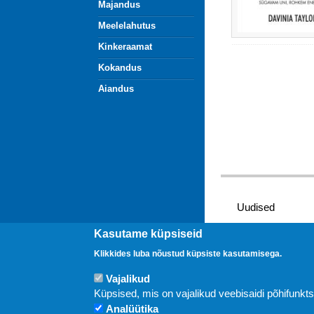
Majandus
Meelelahutus
Kinkeraamat
Kokandus
Aiandus
Uudised
Kasutame küpsiseid
Klikkides luba nõustud küpsiste kasutamisega.
Vajalikud
Küpsised, mis on vajalikud veebisaidi põhifunkt
Analüütika