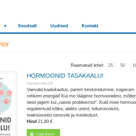
Soodsalt
Uudised
Kontakt
lor
Raamatuid lehel:
25
50
1
HORMOONID TASAKAALU!
DAVINIA TAYLOR
Vaevata kaalukaotus, parem keskendumine, sügavam 
rohkem energiat! Kui me räägime hormoonidest, mõtl
neist pigem kui „naiste probleemist“. Kuid meie hormoo
reguleerivad kõike, alates unest, toitumisviisist,
reaktsioonist stressile ja meeleolust.
Hind
21,80 €
Lisa korvi