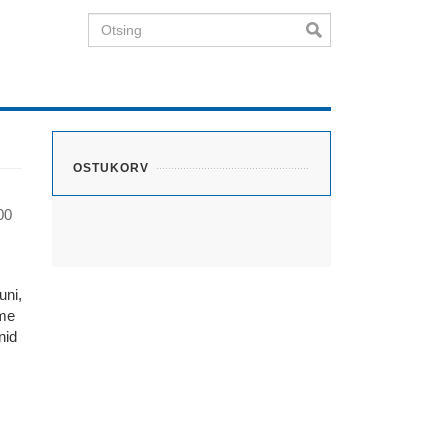
Otsing
OSTUKORV
00
uni,
eme
nid