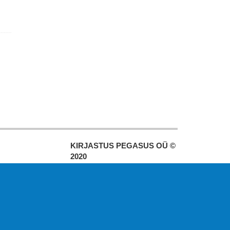
KIRJASTUS PEGASUS OÜ ©
2020
Paldiski mnt. 29 (A korpus VI
korrus), Tallinn
Üldtelefon: 666 1720
E-post:
pegasus[at]pegasus.ee