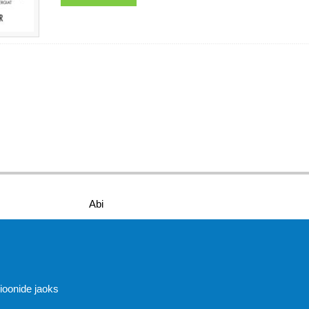
Abi
sioonide jaoks