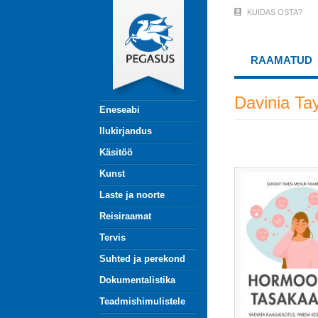
Liigu
KUIDAS OSTA?
User
edasi
põhisisu
Account
juurde
RAAMATUD
Menu
(logged
Davinia Tay
Eneseabi
out)
Ilukirjandus
Käsitöö
Kunst
Laste ja noorte
Reisiraamat
Tervis
Suhted ja perekond
Dokumentalistika
Teadmishimulistele