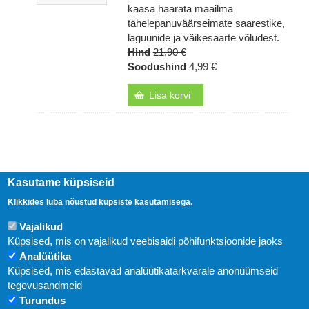
kaasa haarata maailma
tähelepanuväärseimate saarestike,
laguunide ja väikesaarte võludest.
Hind
21,90 €
Soodushind
4,99 €
Lisa korvi
Kasutame küpsiseid
Klikkides luba nõustud küpsiste kasutamisega.
Vajalikud
Küpsised, mis on vajalikud veebisaidi põhifunktsioonide jaoks
Analüütika
Küpsised, mis edastavad analüütikatarkvarale anonüümseid
Uudised
tegevusandmeid
Turundus
Abi