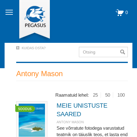
Liigu
edasi
0
põhisisu
juurde
KUIDAS OSTA?
Otsing
User
Account
Menu
Antony Mason
(logged
out)
Raamatuid lehel:
25
50
100
MEIE UNISTUSTE
SAARED
ANTONY MASON
See võrratute fotodega varustatud
teatmik on täiuslik teos, et lasta end