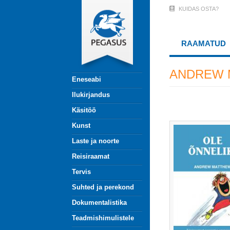
Liigu
KUIDAS OSTA?
User
edasi
põhisisu
Account
juurde
RAAMATUD
Menu
(logged
ANDREW 
Eneseabi
out)
Ilukirjandus
Käsitöö
Kunst
Laste ja noorte
Reisiraamat
Tervis
Suhted ja perekond
Dokumentalistika
Teadmishimulistele