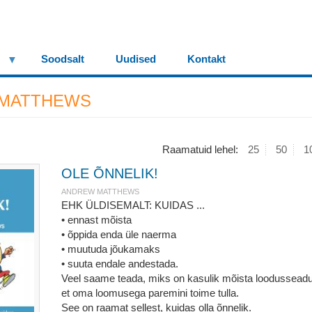
Soodsalt
Uudised
Kontakt
MATTHEWS
Raamatuid lehel:
25
50
1
OLE ÕNNELIK!
ANDREW MATTHEWS
EHK ÜLDISEMALT: KUIDAS ...
• ennast mõista
• õppida enda üle naerma
• muutuda jõukamaks
• suuta endale andestada.
Veel saame teada, miks on kasulik mõista loodusseadu
et oma loomusega paremini toime tulla.
See on raamat sellest, kuidas olla õnnelik.