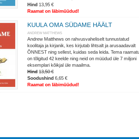
Hind
13,95 €
Raamat on läbimüüdud!
KUULA OMA SÜDAME HÄÄLT
ANDREW MATTHEWS
Andrew Matthews on rahvusvaheliselt tunnustatud
koolitaja ja kirjanik, kes kirjutab lihtsalt ja arusaadavalt
ÕNNEST ning sellest, kuidas seda leida. Tema raamat
on tõlgitud 42 keelde ning neid on müüdud üle 7 miljoni
eksemplari kõikjal üle maailma.
Hind
13,50 €
Soodushind
6,65 €
Raamat on läbimüüdud!