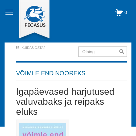
Liigu
edasi
0
põhisisu
juurde
KUIDAS OSTA?
Otsing
User
Account
Menu
VÕIMLE END NOOREKS
(logged
Igapäevased harjutused
out)
valuvabaks ja reipaks
eluks