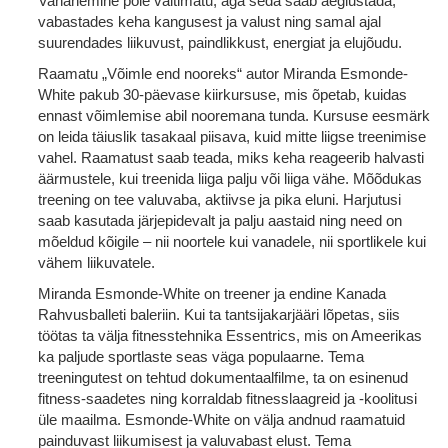
Vananemine pole vältimatu, aga seda saab aeglustada,
vabastades keha kangusest ja valust ning samal ajal
suurendades liikuvust, paindlikkust, energiat ja elujõudu.
Raamatu „Võimle end nooreks“ autor Miranda Esmonde-
White pakub 30-päevase kiirkursuse, mis õpetab, kuidas
ennast võimlemise abil nooremana tunda. Kursuse eesmärk
on leida täiuslik tasakaal piisava, kuid mitte liigse treenimise
vahel. Raamatust saab teada, miks keha reageerib halvasti
äärmustele, kui treenida liiga palju või liiga vähe. Mõõdukas
treening on tee valuvaba, aktiivse ja pika eluni. Harjutusi
saab kasutada järjepidevalt ja palju aastaid ning need on
mõeldud kõigile – nii noortele kui vanadele, nii sportlikele kui
vähem liikuvatele.
Miranda Esmonde-White on treener ja endine Kanada
Rahvusballeti baleriin. Kui ta tantsijakarjääri lõpetas, siis
töötas ta välja fitnesstehnika Essentrics, mis on Ameerikas
ka paljude sportlaste seas väga populaarne. Tema
treeningutest on tehtud dokumentaalfilme, ta on esinenud
fitness-saadetes ning korraldab fitnesslaagreid ja -koolitusi
üle maailma. Esmonde-White on välja andnud raamatuid
painduvast liikumisest ja valuvabast elust. Tema