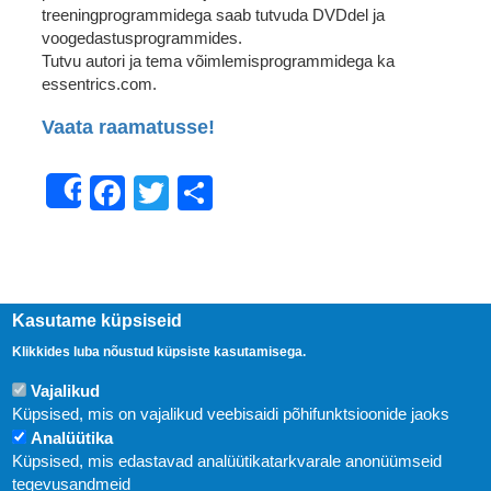
treeningprogrammidega saab tutvuda DVDdel ja
voogedastusprogrammides.
Tutvu autori ja tema võimlemisprogrammidega ka
essentrics.com.
Vaata raamatusse!
Facebook
Twitter
Share
Share
Kasutame küpsiseid
Klikkides luba nõustud küpsiste kasutamisega.
Vajalikud
Küpsised, mis on vajalikud veebisaidi põhifunktsioonide jaoks
Analüütika
Küpsised, mis edastavad analüütikatarkvarale anonüümseid
Uudised
tegevusandmeid