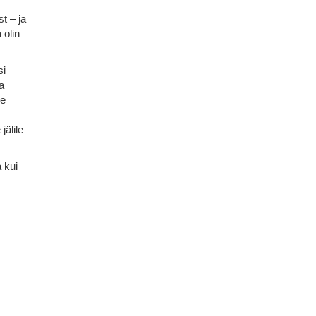
t – ja
 olin
si
a
ke
älile
 kui