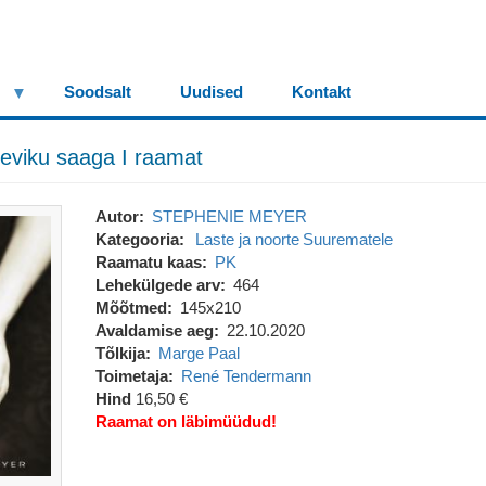
Soodsalt
Uudised
Kontakt
eviku saaga I raamat
Autor
STEPHENIE MEYER
Kategooria
Laste ja noorte
Suurematele
Raamatu kaas
PK
Lehekülgede arv
464
Mõõtmed
145x210
Avaldamise aeg
22.10.2020
Tõlkija
Marge Paal
Toimetaja
René Tendermann
Hind
16,50 €
Raamat on läbimüüdud!