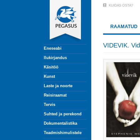
Liigu
KUIDAS OSTA?
User
edasi
põhisisu
Account
juurde
RAAMATUD
Menu
(logged
VIDEVIK. Vid
Eneseabi
out)
Ilukirjandus
Käsitöö
Kunst
Laste ja noorte
Reisiraamat
Tervis
Suhted ja perekond
Dokumentalistika
Teadmishimulistele