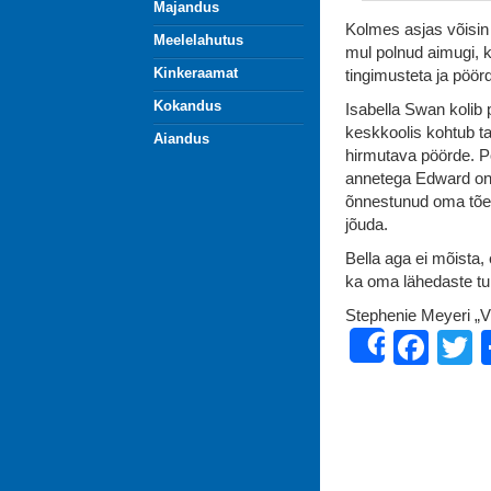
Majandus
Kolmes asjas võisin 
Meelelahutus
mul polnud aimugi, k
Kinkeraamat
tingimusteta ja pöö
Kokandus
Isabella Swan kolib 
keskkoolis kohtub t
Aiandus
hirmutava pöörde. P
annetega Edward on 
õnnestunud oma tõeli
jõuda.
Bella aga ei mõista,
ka oma lähedaste tu
Stephenie Meyeri „
Fac
T
Share