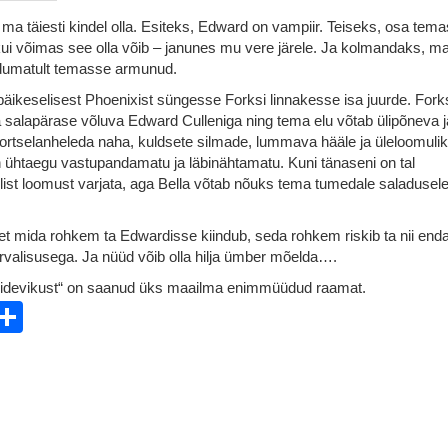
ma täiesti kindel olla. Esiteks, Edward on vampiir. Teiseks, osa temas
ui võimas see olla võib – janunes mu vere järele. Ja kolmandaks, ma
rdumatult temasse armunud.
päikeselisest Phoenixist süngesse Forksi linnakesse isa juurde. Fork
a salapärase võluva Edward Culleniga ning tema elu võtab ülipõneva j
ortselanheleda naha, kuldsete silmade, lummava hääle ja üleloomuli
ühtaegu vastupandamatu ja läbinähtamatu. Kuni tänaseni on tal
st loomust varjata, aga Bella võtab nõuks tema tumedale saladusele j
 et mida rohkem ta Edwardisse kiindub, seda rohkem riskib ta nii enda
rvalisusega. Ja nüüd võib olla hilja ümber mõelda….
Videvikust“ on saanud üks maailma enimmüüdud raamat.
ebook
witter
Share