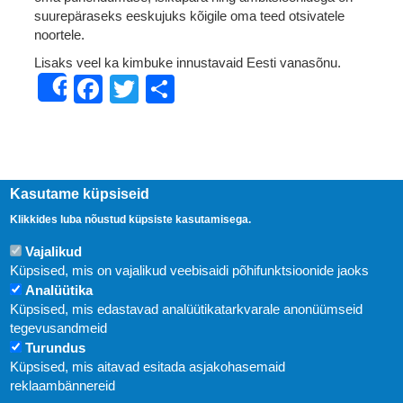
suurepäraseks eeskujuks kõigile oma teed otsivatele
noortele.
Lisaks veel ka kimbuke innustavaid Eesti vanasõnu.
Facebook
Twitter
Share
Share
Kasutame küpsiseid
Klikkides luba nõustud küpsiste kasutamisega.
Vajalikud
Küpsised, mis on vajalikud veebisaidi põhifunktsioonide jaoks
Analüütika
Küpsised, mis edastavad analüütikatarkvarale anonüümseid
Uudised
tegevusandmeid
Turundus
Abi
Küpsised, mis aitavad esitada asjakohasemaid
KIRJASTUS PEGASUS OÜ © 2020
reklaambännereid