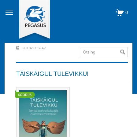
Liigu
edasi
0
põhisisu
juurde
KUIDAS OSTA?
Otsing
User
Account
Menu
TÄISKÄIGUL TULEVIKKU!
(logged
out)