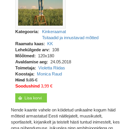
Kategooria
Kinkeraamat
Tsitaadid ja innustavad mõtted
Raamatu kaas
KK
Lehekülgede arv
108
Mõõtmed
120x180
Avaldamise aeg
24.05.2018
Toimetaja
Violetta Riidas
Koostaja
Monica Raud
Hind
9,85 €
Soodushind
3,99 €
Lisa korvi
Nende kaante vahele on köidetud unikaalne kogum häid
mõtteid armastatud Eesti näitlejatelt, muusikutelt,
sportlastelt, kirjanikelt ja teistelt hästi tuntud inimestelt, kes
oma pühendumuse, isikupära ning ambitsioonidega on