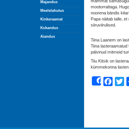
mammat samasugusena
Majandus
mootorrattaga. Hugo
Meelelahutus
noorena bändis kitar
Papa näitab talle, e
Kinkeraamat
siiruviirulised.
Kokandus
Aiandus
Tiina Laanem on laste
Tiina lasteraamatud
pälvinud mitmeid tun
Tiiu Kitsik on lastera
kümmekonna lasteraa
Fac
T
Share