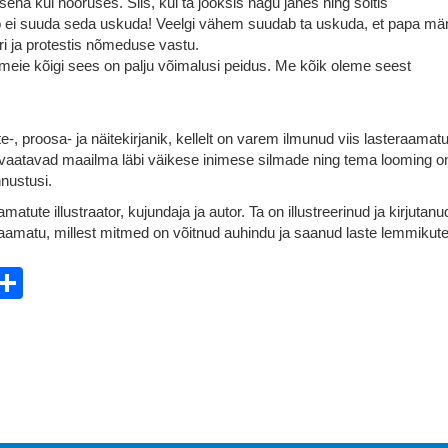
 kui nooruses. Siis, kui ta jooksis nagu jänes ning sõitis
 ei suuda seda uskuda! Veelgi vähem suudab ta uskuda, et papa mä
ri ja protestis nõmeduse vastu.
t meie kõigi sees on palju võimalusi peidus. Me kõik oleme seest
-, proosa- ja näitekirjanik, kellelt on varem ilmunud viis lasteraamatu
 vaatavad maailma läbi väikese inimese silmade ning tema looming o
nustusi.
amatute illustraator, kujundaja ja autor. Ta on illustreerinud ja kirjutanu
matu, millest mitmed on võitnud auhindu ja saanud laste lemmikut
ebook
witter
Share