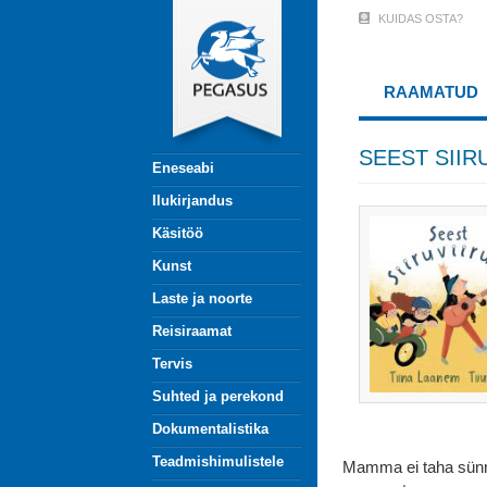
Liigu
KUIDAS OSTA?
User
edasi
põhisisu
Account
juurde
RAAMATUD
Menu
(logged
SEEST SIIR
Eneseabi
out)
Ilukirjandus
Käsitöö
Kunst
Laste ja noorte
Reisiraamat
Tervis
Suhted ja perekond
Dokumentalistika
Teadmishimulistele
Mamma ei taha sünnip