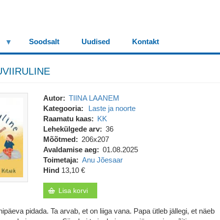
Soodsalt
Uudised
Kontakt
UVIIRULINE
Autor
TIINA LAANEM
Kategooria
Laste ja noorte
Raamatu kaas
KK
Lehekülgede arv
36
Mõõtmed
206x207
Avaldamise aeg
01.08.2025
Toimetaja
Anu Jõesaar
Hind
13,10 €
Lisa korvi
äeva pidada. Ta arvab, et on liiga vana. Papa ütleb jällegi, et näeb