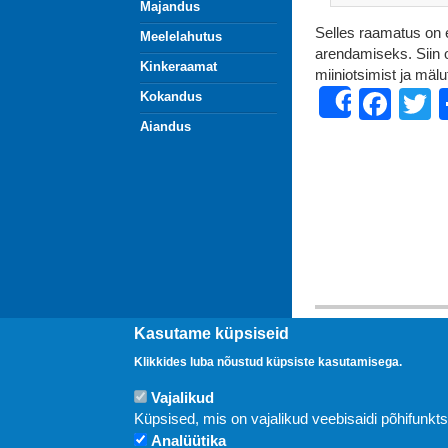
Majandus
Selles raamatus on
Meelelahutus
arendamiseks. Siin 
Kinkeraamat
miiniotsimist ja mälu
Fac
T
Kokandus
Share
Aiandus
Kasutame küpsiseid
Uudised
Klikkides luba nõustud küpsiste kasutamisega.
Vajalikud
Küpsised, mis on vajalikud veebisaidi põhifunkt
Analüütika