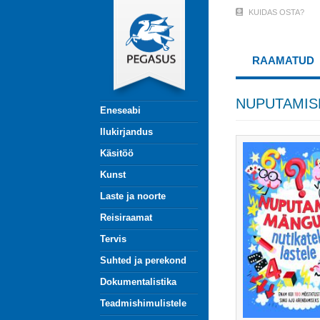
Liigu
KUIDAS OSTA?
User
edasi
põhisisu
Account
juurde
RAAMATUD
Menu
(logged
NUPUTAMIS
Eneseabi
out)
Ilukirjandus
Käsitöö
Kunst
Laste ja noorte
Reisiraamat
Tervis
Suhted ja perekond
Dokumentalistika
Teadmishimulistele