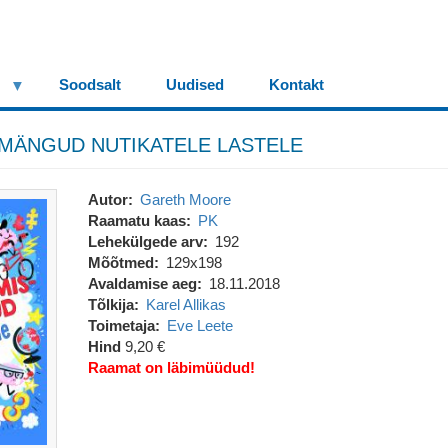
Soodsalt
Uudised
Kontakt
MÄNGUD NUTIKATELE LASTELE
Autor
Gareth Moore
Raamatu kaas
PK
Lehekülgede arv
192
Mõõtmed
129x198
Avaldamise aeg
18.11.2018
Tõlkija
Karel Allikas
Toimetaja
Eve Leete
Hind
9,20 €
Raamat on läbimüüdud!