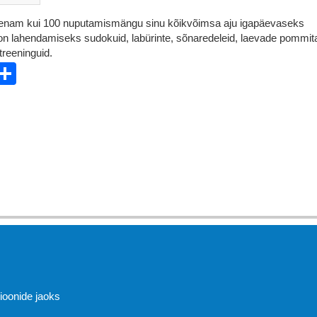
 enam kui 100 nuputamismängu sinu kõikvõimsa aju igapäevaseks
on lahendamiseks sudokuid, labürinte, sõnaredeleid, laevade pommit
treeninguid.
ebook
witter
Share
Abi
sioonide jaoks