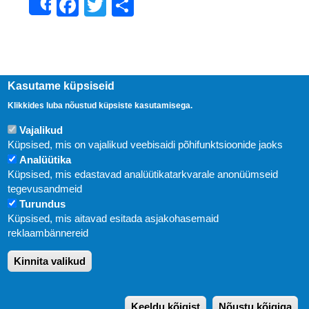
Facebook
Twitter
Share
Share
Kasutame küpsiseid
Klikkides luba nõustud küpsiste kasutamisega.
Vajalikud
Küpsised, mis on vajalikud veebisaidi põhifunktsioonide jaoks
Analüütika
Küpsised, mis edastavad analüütikatarkvarale anonüümseid
Uudised
tegevusandmeid
Turundus
Abi
Küpsised, mis aitavad esitada asjakohasemaid
KIRJASTUS PEGASUS OÜ © 2020
reklaambännereid
Paldiski mnt. 29 (A korpus VI korrus), Tallinn
Kinnita valikud
Üldtelefon: 666 1720
E-post:
pegasus[at]pegasus.ee
Keeldu kõigist
Nõustu kõigiga