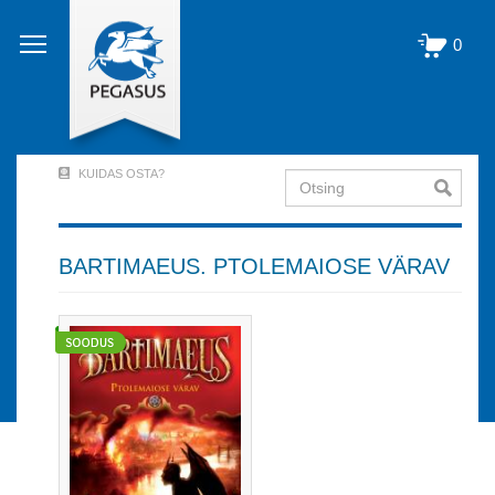
Liigu
edasi
0
põhisisu
juurde
KUIDAS OSTA?
Otsing
User
Account
Menu
BARTIMAEUS. PTOLEMAIOSE VÄRAV
(logged
out)