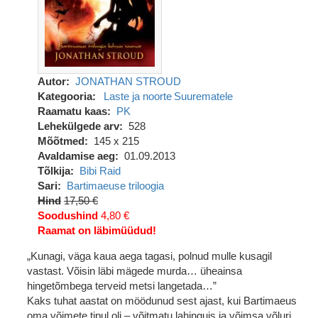
Autor
JONATHAN STROUD
Kategooria
Laste ja noorte
Suurematele
Raamatu kaas
PK
Lehekülgede arv
528
Mõõtmed
145 x 215
Avaldamise aeg
01.09.2013
Tõlkija
Bibi Raid
Sari
Bartimaeuse triloogia
Hind
17,50 €
Soodushind
4,80 €
Raamat on läbimüüdud!
„Kunagi, väga kaua aega tagasi, polnud mulle kusagil
vastast. Võisin läbi mägede murda… üheainsa
hingetõmbega terveid metsi langetada…”
Kaks tuhat aastat on möödunud sest ajast, kui Bartimaeus
oma võimete tipul oli – võitmatu lahinguis ja võimsa võluri