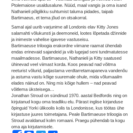
Ptolemaiose usaldusalune. Nüüd, maal vangis ja oma isand
Nathanieli põlglikku suhtumist taluma pidades, taipab
Bartimaeus, et tema jõud on otsakorral.
Samal ajal uurib varjunime all Londonis elav Kitty Jones
salamahti võlukunsti ja deemoneid, lootes lõpetada džinnide
ja inimeste vahelise igavese vastuseisu.
Bartimaeuse triloogia erakordne viimane raamat ühendab
endas erinevaid sajandeid ja viib lugejad seni tundmatutesse
maailmadesse. Bartimaeuse, Nathanieli ja Kitty saatused
ühinevad veel viimast korda. Koos peavad nad võitma
reeturist võlurid, paljastama verdtarretamapaneva vandenõu
ja astuma vastu kõige suuremale ohule, mida võlumaailm
elades näinud on. Ning mis kõige hullem – nad peavad
võitlema üksteisega…
Jonathan Stroud on sündinud 1970. aastal Bedfordis ning on
kirjutanud kogu oma teadliku elu. Pärast inglise kirjanduse
õpinguid Yorki ülikoolis kolis ta Londonisse, kus töötas ühe
kirjastuse juures toimetajana. Peale Bartimaeuse triloogia on
Stroud avaldanud kolm romaani. Praegu pühendab ta kogu
oma aja kirjutamisele.