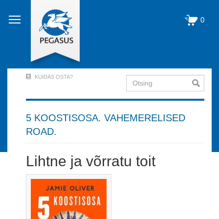
Liigu
edasi
0
põhisisu
juurde
KUIDAS OSTA?
Otsing
User
Account
Menu
5 KOOSTISOSA. VAHEMERELISED
ROAD.
(logged
out)
Lihtne ja võrratu toit