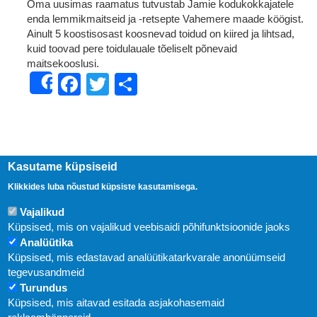
Oma uusimas raamatus tutvustab Jamie kodukokkajatele
enda lemmikmaitseid ja -retsepte Vahemere maade köögist.
Ainult 5 koostisosast koosnevad toidud on kiired ja lihtsad,
kuid toovad pere toidulauale tõeliselt põnevaid
maitsekooslusi.
Facebook
Twitter
Share
Share
Kasutame küpsiseid
Klikkides luba nõustud küpsiste kasutamisega.
Vajalikud
Küpsised, mis on vajalikud veebisaidi põhifunktsioonide jaoks
Analüütika
Küpsised, mis edastavad analüütikatarkvarale anonüümseid
Uudised
tegevusandmeid
Turundus
Abi
Küpsised, mis aitavad esitada asjakohasemaid
KIRJASTUS PEGASUS OÜ © 2020