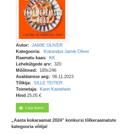
Autor
JAMIE OLIVER
Kategooria
Kokandus
Jamie Oliver
Raamatu kaas
KK
Lehekülgede arv
320
Mõõtmed
189x246
Avaldamise aeg
06.11.2023
Tõlkija
SILLE TEITER
Toimetaja
Karin Kastehein
Hind
25,05 €
Lisa korvi
„Aasta kokaraamat 2024” konkursi tõlkeraamatute
kategooria võitja!