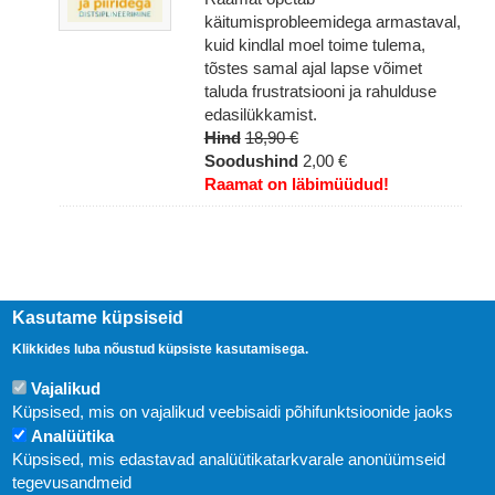
käitumisprobleemidega armastaval,
kuid kindlal moel toime tulema,
tõstes samal ajal lapse võimet
taluda frustratsiooni ja rahulduse
edasilükkamist.
Hind
18,90 €
Soodushind
2,00 €
Raamat on läbimüüdud!
Kasutame küpsiseid
Klikkides luba nõustud küpsiste kasutamisega.
Vajalikud
Küpsised, mis on vajalikud veebisaidi põhifunktsioonide jaoks
Analüütika
Küpsised, mis edastavad analüütikatarkvarale anonüümseid
Uudised
tegevusandmeid