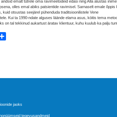
andsid emalt tütrele oma ravimeetodeid edasi ning Alla alustas inime
psena, olles emal abiks patsientide ravimisel. Sarnaselt emale õppis 
s, kuid otsustas seejärel pühenduda traditsioonilistele Vene
ele. Kui ta 1990-ndate alguses läände elama asus, köitis tema meto
ks on tal tekkinud aukartust äratav klientuur, kuhu kuulub ka palju tun
ebook
witter
Share
Abi
sioonide jaoks
 anonüümseid tegevusandmeid