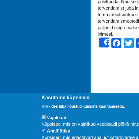
põlvkonda. Nad kõik 
tervendamist juba la
tema meditsiinikooli
tervendamismeetodit
paljusid ning nüüdse
inimesi.
Fac
T
Share
Kasutame küpsiseid
Klikkides luba nõustud küpsiste kasutamisega.
Vajalikud
Uudised
Küpsised, mis on vajalikud veebisaidi põhifunkt
Analüütika
Küpsised, mis edastavad analüütikatarkvarale