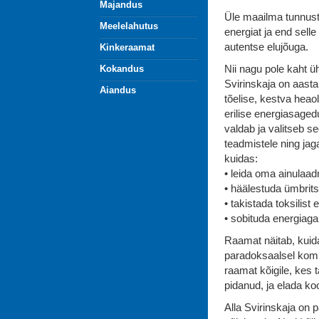
Majandus
Üle maailma tunnusta
Meelelahutus
energiat ja end sel
autentse elujõuga.
Kinkeraamat
Nii nagu pole kaht ü
Kokandus
Svirinskaja on aasta
Aiandus
tõelise, kestva hea
erilise energiasage
valdab ja valitseb s
teadmistele ning jag
kuidas:
• leida oma ainulaa
• häälestuda ümbrits
• takistada toksilis
• sobituda energiaga
Raamat näitab, kuida
paradoksaalsel kombe
raamat kõigile, kes
pidanud, ja elada k
Alla Svirinskaja on 