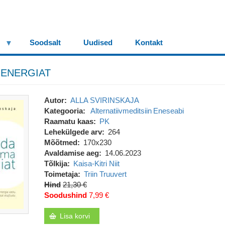
Soodsalt
Uudised
Kontakt
 ENERGIAT
Autor
ALLA SVIRINSKAJA
Kategooria
Alternatiivmeditsiin
Eneseabi
Raamatu kaas
PK
Lehekülgede arv
264
Mõõtmed
170x230
Avaldamise aeg
14.06.2023
Tõlkija
Kaisa-Kitri Niit
Toimetaja
Triin Truuvert
Hind
21,30 €
Soodushind
7,99 €
Lisa korvi