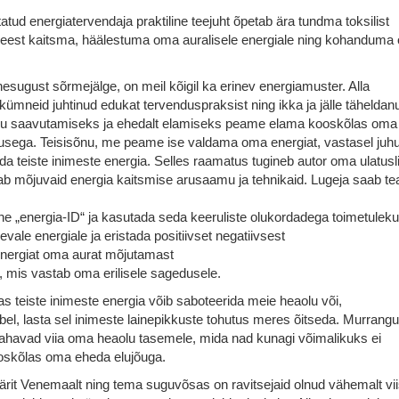
tud energiatervendaja praktiline teejuht õpetab ära tundma toksilist
le eest kaitsma, häälestuma oma auralisele energiale ning kohanduma
hesugust sõrmejälge, on meil kõigil ka erinev energiamuster. Alla
kümneid juhtinud edukat tervenduspraksist ning ikka ja jälle täheldanu
olu saavutamiseks ja ehedalt elamiseks peame elama kooskõlas oma
dusega. Teisisõnu, me peame ise valdama oma energiat, vastasel juhu
eda teiste inimeste energia. Selles raamatus tugineb autor oma ulatusl
ab mõjuvaid energia kaitsmise arusaamu ja tehnikaid. Lugeja saab te
dne „energia-ID“ ja kasutada seda keeruliste olukordadega toimetulek
evale energiale ja eristada positiivset negatiivsest
t energiat oma aurat mõjutamast
, mis vastab oma erilisele sagedusele.
s teiste inimeste energia võib saboteerida meie heaolu või,
l, lasta sel inimeste lainepikkuste tohutus meres õitseda. Murrangu
 tahavad viia oma heaolu tasemele, mida nad kunagi võimalikuks ei
ooskõlas oma eheda elujõuga.
pärit Venemaalt ning tema suguvõsas on ravitsejaid olnud vähemalt vi