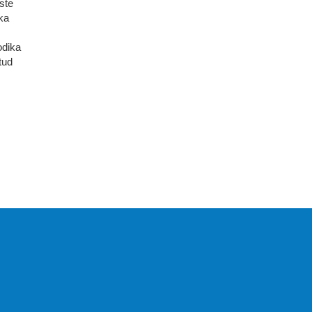
ste
ka
odika
tud
KIRJASTUS PEGASUS OÜ ©
2020
Paldiski mnt. 29 (A korpus VI
korrus), Tallinn