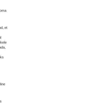
 oma
d, et
l
ikele
ada,
uks
line
is