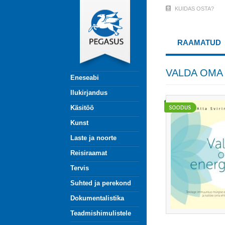
Liigu
KUIDAS OSTA?
User
edasi
põhisisu
Account
juurde
RAAMATUD
Menu
(logged
VALDA OMA
Eneseabi
out)
Ilukirjandus
Käsitöö
Kunst
Laste ja noorte
Reisiraamat
Tervis
Suhted ja perekond
Dokumentalistika
Teadmishimulistele