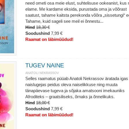
need ometi osa meie elust, suhtelisuse ookeanist, kus
elame. Me kardame eksida, purustada oma ja võõrast
saatust, tahame kaitsta perekonda võõra „sissetungi“ e
Tahame, kuid sageli see meil ei õnnestu...
Hind
18,30 €
Soodushind
7,99 €
Raamat on läbimüüdud!
TUGEV NAINE
ANATOLI NEKRASSOV
Selles raamatus püüab Anatoli Nekrassov äratada igas
naislugejas peidus oleva naiselikkuse ning muuta
tänapäevase tugeva ja sõjaka amatsooni imekauniks
Afroditeks – graatsiliseks, õrnaks ja õnnelikuks.
Hind
18,00 €
Soodushind
7,99 €
Raamat on läbimüüdud!