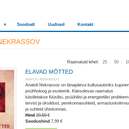
Soodsalt
Uudised
Kontakt
 NEKRASSOV
Raamatuid lehel:
25
50
1
ELAVAD MÕTTED
ANATOLI NEKRASSOV
Anatoli Nekrassov on tänapäeva kultusautoriks kujune
psühholoog ja esoteerik. Käesolevas raamatus
käsitletakse füüsilisi, psüühilisi ja energeetilisi probleem
tervist ja üksildust, perekonnasuhteid, armastuskolmnu
ja suhteid ühiskonnas.
Hind
20,50 €
Soodushind
7,99 €