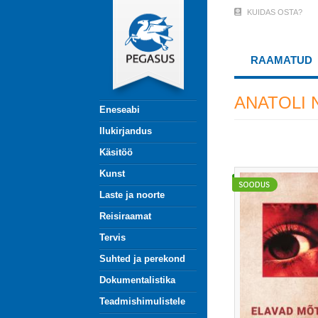
Liigu
KUIDAS OSTA?
User
edasi
põhisisu
Account
juurde
RAAMATUD
Menu
(logged
ANATOLI
Eneseabi
out)
Ilukirjandus
Käsitöö
Kunst
Laste ja noorte
Reisiraamat
Tervis
Suhted ja perekond
Dokumentalistika
Teadmishimulistele