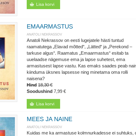
Lisa korvi
EMAARMASTUS
ANATOLI NEKRASSOV
Anatoli Nekrassov on eesti lugejatele hästi tuntud
raamatutega „Elavad mõtted“, „Lätted“ ja „Perekond –
tarkuse algus“. Raamatus „Emaarmastus“ esitab ta
uuelaadse nägemuse ema ja lapse suhetest, ema
armastusest lapse vastu. Kas emaks saades peab nai
kiinduma üksnes lapsesse ning minetama oma rolli
naisena?
Hind
18,30 €
Soodushind
7,99 €
Lisa korvi
MEES JA NAINE
ANATOLI NEKRASSOV
Kuidas me ka armastuse kolmnurkadesse ei suhtuks, 