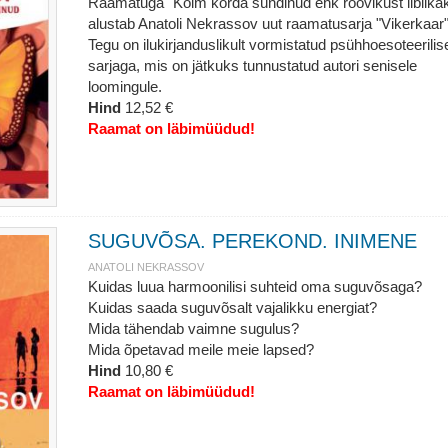
Raamatuga "Kolm korda sündinud ehk röövikust liblika
alustab Anatoli Nekrassov uut raamatusarja "Vikerkaar"
Tegu on ilukirjanduslikult vormistatud psühhoesoteerilis
sarjaga, mis on jätkuks tunnustatud autori senisele
loomingule.
Hind
12,52 €
Raamat on läbimüüdud!
SUGUVÕSA. PEREKOND. INIMENE
ANATOLI NEKRASSOV
Kuidas luua harmoonilisi suhteid oma suguvõsaga?
Kuidas saada suguvõsalt vajalikku energiat?
Mida tähendab vaimne sugulus?
Mida õpetavad meile meie lapsed?
Hind
10,80 €
Raamat on läbimüüdud!