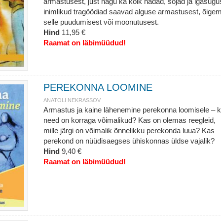
armastusest, just nagu ka kõik hädad, sõjad ja igasug
inimlikud tragöödiad saavad alguse armastusest, õigem
selle puudumisest või moonutusest.
Hind
11,95 €
Raamat on läbimüüdud!
PEREKONNA LOOMINE
ANATOLI NEKRASSOV
Armastus ja kaine lähenemine perekonna loomisele – 
need on korraga võimalikud? Kas on olemas reegleid,
mille järgi on võimalik õnnelikku perekonda luua? Kas
perekond on nüüdisaegses ühiskonnas üldse vajalik?
Hind
9,40 €
Raamat on läbimüüdud!