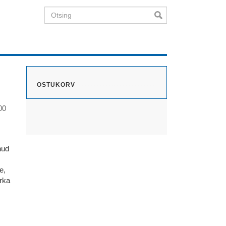
Otsing
OSTUKORV
00
nud
e,
rka