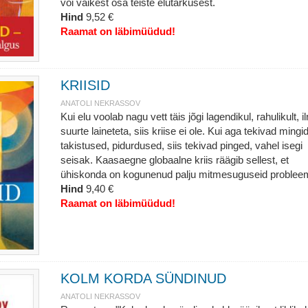
või väikest osa teiste elutarkusest.
Hind
9,52 €
Raamat on läbimüüdud!
KRIISID
ANATOLI NEKRASSOV
Kui elu voolab nagu vett täis jõgi lagendikul, rahulikult, i
suurte laineteta, siis kriise ei ole. Kui aga tekivad mingi
takistused, pidurdused, siis tekivad pinged, vahel isegi
seisak. Kaasaegne globaalne kriis räägib sellest, et
ühiskonda on kogunenud palju mitmesuguseid problee
Hind
9,40 €
Raamat on läbimüüdud!
KOLM KORDA SÜNDINUD
ANATOLI NEKRASSOV