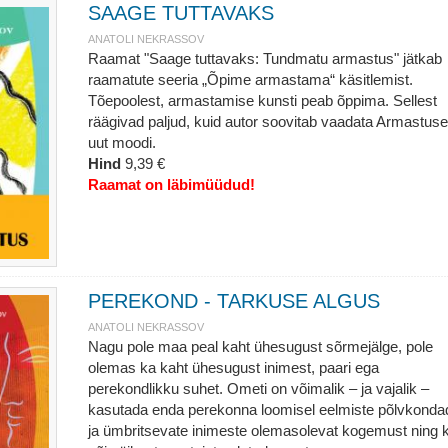
SAAGE TUTTAVAKS
ANATOLI NEKRASSOV
Raamat "Saage tuttavaks: Tundmatu armastus" jätkab
raamatute seeria „Õpime armastama“ käsitlemist.
Tõepoolest, armastamise kunsti peab õppima. Sellest
räägivad paljud, kuid autor soovitab vaadata Armastuse
uut moodi.
Hind
9,39 €
Raamat on läbimüüdud!
PEREKOND - TARKUSE ALGUS
ANATOLI NEKRASSOV
Nagu pole maa peal kaht ühesugust sõrmejälge, pole
olemas ka kaht ühesugust inimest, paari ega
perekondlikku suhet. Ometi on võimalik – ja vajalik –
kasutada enda perekonna loomisel eelmiste põlvkonda
ja ümbritsevate inimeste olemasolevat kogemust ning 