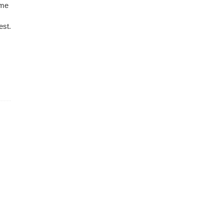
 me
est.