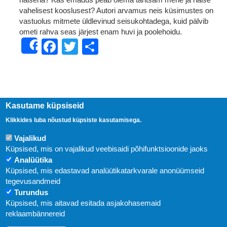
vahelisest kooslusest? Autori arvamus neis küsimustes on
vastuolus mitmete üldlevinud seisukohtadega, kuid pälvib
ometi rahva seas järjest enam huvi ja poolehoidu.
Facebook
Twitter
Share
Share
Kasutame küpsiseid
Klikkides luba nõustud küpsiste kasutamisega.
Vajalikud
Küpsised, mis on vajalikud veebisaidi põhifunktsioonide jaoks
Analüütika
Küpsised, mis edastavad analüütikatarkvarale anonüümseid
Uudised
tegevusandmeid
Turundus
Abi
Küpsised, mis aitavad esitada asjakohasemaid
KIRJASTUS PEGASUS OÜ © 2020
reklaambännereid