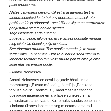
palju probleeme.
Alates väikestest perekondlikest arusaamatustest ja
lahkuminekutest laste hukuni, keerukate sotsiaalsete
probleemide ja sõdadeni - see kõik on liigse emaarmastuse
põhjustatud situatsioonide spekter.
Ärge kiirustage seda eitama!
Lugege, mõelge, jälgige elu ja Te ilmselt nõustute minuga
ning leiate ise öeldule palju kinnitusi.
See tõdemus muudab Teie maailmavaadet ja te saate
targemaks. Ja peamine - kui Te ei hakka seda eitama ja
lähenete teemale loovalt, võite muuta paljugi oma ja oma
laste elus paremuse poole.
- Anatoli Nekrassov
Anatoli Nekrassov on eesti lugejatele hästi tuntud
raamatutega „Elavad mõtted“, „Lätted“ ja „Perekond –
tarkuse algus“. Raamatus „Emaarmastus“ esitab ta
uuelaadse nägemuse ema ja lapse suhetest, ema
armastusest lapse vastu. Kas emaks saades peab naine
kiinduma üksnes lapsesse ning minetama oma rolli
naisena? Kas emadus peab olema tähtsam mehe ja naise