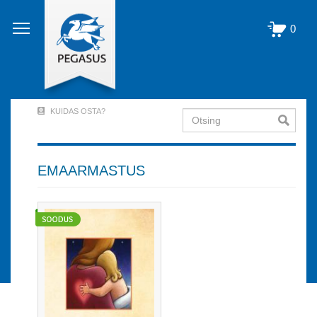
Liigu
edasi
0
põhisisu
juurde
KUIDAS OSTA?
Otsing
User
Account
Menu
EMAARMASTUS
(logged
out)