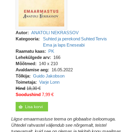
Autor
ANATOLI NEKRASSOV
Kategooria
Suhted ja perekond
Suhted
Tervis
Ema ja laps
Eneseabi
Raamatu kaas
PK
Lehekülgede arv
166
Mõõtmed
140 x 210
Avaldamise aeg
16.05.2022
Tõlkija
Guido Jakobson
Toimetaja
Varje Lonn
Hind
18,30 €
Soodushind
7,99 €
Lisa korvi
Liigse emaarmastuse teema on globaalse iseloomuga.
Ühtedel rahvastel väljendub see nõrgemalt, teistel
tugevamalt, kuid see on olemas ja tekitab kogu maailmas