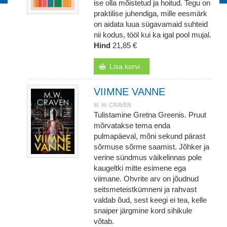
ise olla mõistetud ja hoitud. Tegu on
praktilise juhendiga, mille eesmärk
on aidata luua sügavamaid suhteid
nii kodus, tööl kui ka igal pool mujal.
Hind
21,85 €
Lisa korvi
VIIMNE VANNE
M. W. CRAVEN
Tulistamine Gretna Greenis. Pruut
mõrvatakse tema enda
pulmapäeval, mõni sekund pärast
sõrmuse sõrme saamist. Jõhker ja
verine sündmus väikelinnas pole
kaugeltki mitte esimene ega
viimane. Ohvrite arv on jõudnud
seitsmeteistkümneni ja rahvast
valdab õud, sest keegi ei tea, kelle
snaiper järgmine kord sihikule
võtab.