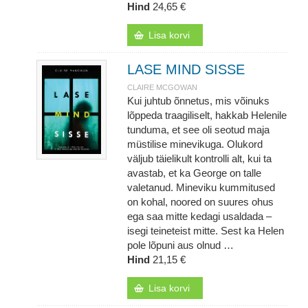
Hind
24,65 €
Lisa korvi
LASE MIND SISSE
CLAIRE MCGOWAN
Kui juhtub õnnetus, mis võinuks
lõppeda traagiliselt, hakkab Helenile
tunduma, et see oli seotud maja
müstilise minevikuga. Olukord
väljub täielikult kontrolli alt, kui ta
avastab, et ka George on talle
valetanud. Mineviku kummitused
on kohal, noored on suures ohus
ega saa mitte kedagi usaldada –
isegi teineteist mitte. Sest ka Helen
pole lõpuni aus olnud …
Hind
21,15 €
Lisa korvi