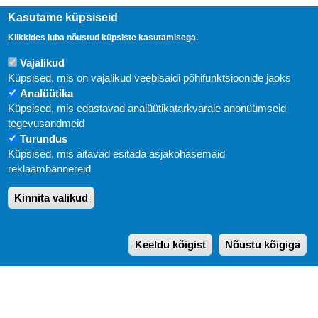
Kasutame küpsiseid
Klikkides luba nõustud küpsiste kasutamisega.
Vajalikud
Küpsised, mis on vajalikud veebisaidi põhifunktsioonide jaoks
Analüütika
Küpsised, mis edastavad analüütikatarkvarale anonüümseid
Uudised
tegevusandmeid
Turundus
Abi
Küpsised, mis aitavad esitada asjakohasemaid
KIRJASTUS PEGASUS OÜ © 2020
reklaambännereid
Paldiski mnt. 29 (A korpus VI korrus), Tallinn
Kinnita valikud
Üldtelefon: 666 1720
E-post:
pegasus[at]pegasus.ee
Keeldu kõigist
Nõustu kõigiga