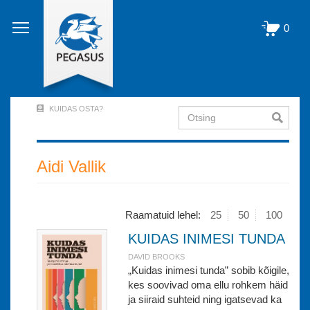
Liigu
edasi
0
põhisisu
juurde
KUIDAS OSTA?
Otsing
User
Account
Menu
Aidi Vallik
(logged
out)
Raamatuid lehel:
25
50
100
KUIDAS INIMESI TUNDA
DAVID BROOKS
„Kuidas inimesi tunda” sobib kõigile,
kes soovivad oma ellu rohkem häid
ja siiraid suhteid ning igatsevad ka