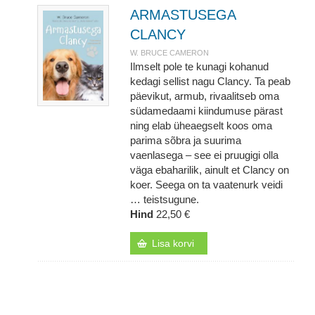
ARMASTUSEGA
CLANCY
W. BRUCE CAMERON
Ilmselt pole te kunagi kohanud
kedagi sellist nagu Clancy. Ta peab
päevikut, armub, rivaalitseb oma
südamedaami kiindumuse pärast
ning elab üheaegselt koos oma
parima sõbra ja suurima
vaenlasega – see ei pruugigi olla
väga ebaharilik, ainult et Clancy on
koer. Seega on ta vaatenurk veidi
… teistsugune.
Hind
22,50 €
Lisa korvi