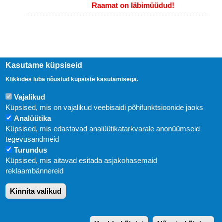
Raamat on läbimüüdud!
Kasutame küpsiseid
Klikkides luba nõustud küpsiste kasutamisega.
Vajalikud
Küpsised, mis on vajalikud veebisaidi põhifunktsioonide jaoks
Analüütika
Küpsised, mis edastavad analüütikatarkvarale anonüümseid
Uudised
tegevusandmeid
Turundus
Abi
Küpsised, mis aitavad esitada asjakohasemaid
KIRJASTUS PEGASUS OÜ © 2020
reklaambännereid
Paldiski mnt. 29 (A korpus VI korrus), Tallinn
Kinnita valikud
Üldtelefon: 666 1720
E-post:
pegasus[at]pegasus.ee