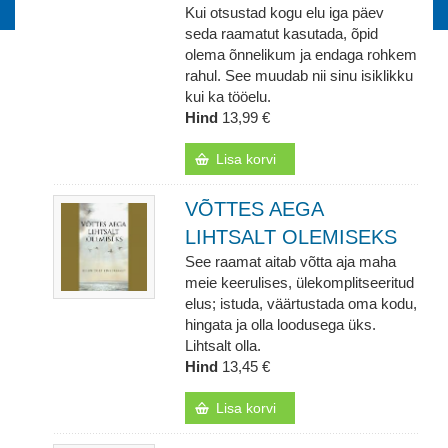
Kui otsustad kogu elu iga päev
seda raamatut kasutada, õpid
olema õnnelikum ja endaga rohkem
rahul. See muudab nii sinu isiklikku
kui ka tööelu.
Hind
13,99 €
Lisa korvi
VÕTTES AEGA
LIHTSALT OLEMISEKS
See raamat aitab võtta aja maha
meie keerulises, ülekomplitseeritud
elus; istuda, väärtustada oma kodu,
hingata ja olla loodusega üks.
Lihtsalt olla.
Hind
13,45 €
Lisa korvi