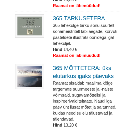
Raamat on läbimüüdud!
365 TARKUSETERA
365 lehekülge tarku sõnu suurtelt
sõnameistritelt läbi aegade, kõrvuti
pastelsete illustratsioonidega igal
leheküljel.
Hind
14,40 €
Raamat on läbimüüdud!
365 MÕTTETERA: üks
elutarkus igaks päevaks
Raamat sisaldab maailma kõige
targemate suurmeeste ja -naiste
võimsaid, sügavamõttelisi ja
inspireerivaid tsitaate. Naudi iga
päev üht ilusat mõtet ja sa tunned,
kuidas need su elu täiustavad ja
täiendavad.
Hind
13,20 €