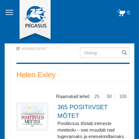
Liigu
edasi
0
põhisisu
juurde
KUIDAS OSTA?
Otsing
User
Account
Menu
Helen Exley
(logged
out)
Raamatuid lehel:
25
50
100
365 POSITIIVSET
MÕTET
Positiivsus tõstab inimeste
meeleolu – see muudab nad
tugevamaks ja enesekindlamaks.