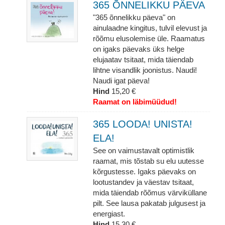
365 ÕNNELIKKU PÄEVA
"365 õnnelikku päeva" on
ainulaadne kingitus, tulvil elevust ja
rõõmu elusolemise üle. Raamatus
on igaks päevaks üks helge
elujaatav tsitaat, mida täiendab
lihtne visandlik joonistus. Naudi!
Naudi igat päeva!
Hind
15,20 €
Raamat on läbimüüdud!
365 LOODA! UNISTA!
ELA!
See on vaimustavalt optimistlik
raamat, mis tõstab su elu uutesse
kõrgustesse. Igaks päevaks on
lootustandev ja väestav tsitaat,
mida täiendab rõõmus värviküllane
pilt. See lausa pakatab julgusest ja
energiast.
Hind
15,30 €