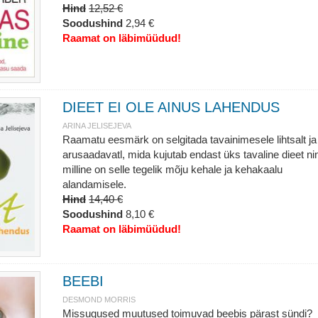
Hind
12,52 €
Soodushind
2,94 €
Raamat on läbimüüdud!
DIEET EI OLE AINUS LAHENDUS
ARINA JELISEJEVA
Raamatu eesmärk on selgitada tavainimesele lihtsalt ja
arusaadavatl, mida kujutab endast üks tavaline dieet ni
milline on selle tegelik mõju kehale ja kehakaalu
alandamisele.
Hind
14,40 €
Soodushind
8,10 €
Raamat on läbimüüdud!
BEEBI
DESMOND MORRIS
Missugused muutused toimuvad beebis pärast sündi?