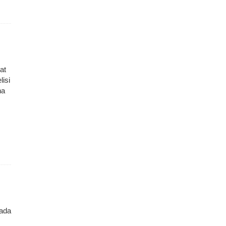
at
lisi
ha
aada