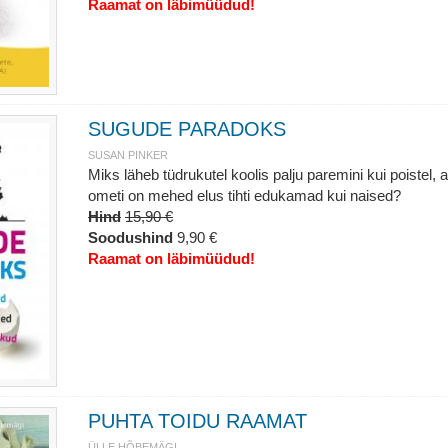
Raamat on läbimüüdud!
SUGUDE PARADOKS
SUSAN PINKER
Miks läheb tüdrukutel koolis palju paremini kui poistel, 
ometi on mehed elus tihti edukamad kui naised?
Hind
15,90 €
Soodushind
9,90 €
Raamat on läbimüüdud!
PUHTA TOIDU RAAMAT
ÜLLE HÕBEMÄGI