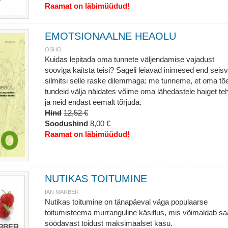
Raamat on läbimüüdud!
EMOTSIONAALNE HEAOLU
OSHO
Kuidas lepitada oma tunnete väljendamise vajadust
sooviga kaitsta teisi? Sageli leiavad inimesed end seisv
silmitsi selle raske dilemmaga: me tunneme, et oma tõe
tundeid välja näidates võime oma lähedastele haiget te
ja neid endast eemalt tõrjuda.
Hind
12,52 €
Soodushind
8,00 €
Raamat on läbimüüdud!
NUTIKAS TOITUMINE
IAN MARBER
Nutikas toitumine on tänapäeval väga populaarse
toitumisteema murranguline käsitlus, mis võimaldab s
söödavast toidust maksimaalset kasu.