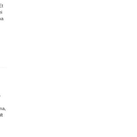
Et
ei
ma
b
ma,
lt