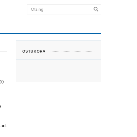
Otsing
OSTUKORV
00
e
tad.