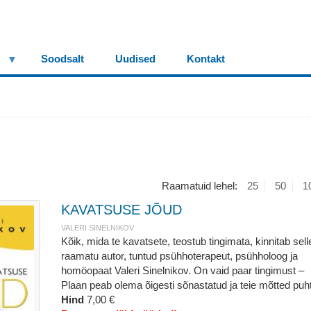
Soodsalt
Uudised
Kontakt
Raamatuid lehel:
25
50
1
KAVATSUSE JÕUD
VALERI SINELNIKOV
Kõik, mida te kavatsete, teostub tingimata, kinnitab sell
raamatu autor, tuntud psühhoterapeut, psühholoog ja
homöopaat Valeri Sinelnikov. On vaid paar tingimust –
Plaan peab olema õigesti sõnastatud ja teie mõtted puh
Hind
7,00 €