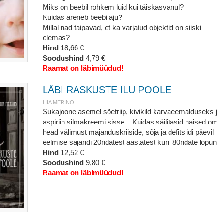
Miks on beebil rohkem luid kui täiskasvanul?
Kuidas areneb beebi aju?
Millal nad taipavad, et ka varjatud objektid on siiski
olemas?
Hind
18,66 €
Soodushind
4,79 €
Raamat on läbimüüdud!
LÄBI RASKUSTE ILU POOLE
LIIA MERINO
Sukajoone asemel söetriip, kivikild karvaeemalduseks 
aspiriin silmakreemi sisse... Kuidas säilitasid naised o
head välimust majanduskriiside, sõja ja defitsiidi päevil
eelmise sajandi 20ndatest aastatest kuni 80ndate lõpun
Hind
12,52 €
Soodushind
9,80 €
Raamat on läbimüüdud!