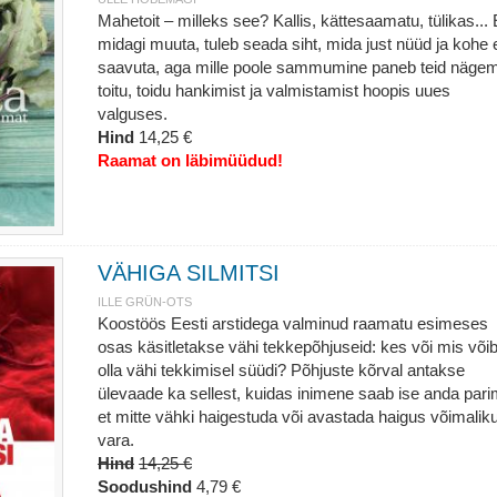
Mahetoit – milleks see? Kallis, kättesaamatu, tülikas... 
midagi muuta, tuleb seada siht, mida just nüüd ja kohe 
saavuta, aga mille poole sammumine paneb teid näge
toitu, toidu hankimist ja valmistamist hoopis uues
valguses.
Hind
14,25 €
Raamat on läbimüüdud!
VÄHIGA SILMITSI
ILLE GRÜN-OTS
Koostöös Eesti arstidega valminud raamatu esimeses
osas käsitletakse vähi tekkepõhjuseid: kes või mis või
olla vähi tekkimisel süüdi? Põhjuste kõrval antakse
ülevaade ka sellest, kuidas inimene saab ise anda pari
et mitte vähki haigestuda või avastada haigus võimaliku
vara.
Hind
14,25 €
Soodushind
4,79 €