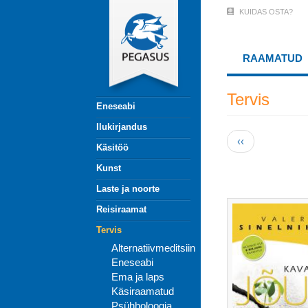
Liigu
KUIDAS OSTA?
User
edasi
põhisisu
Account
juurde
RAAMATUD
Menu
(logged
Tervis
Eneseabi
out)
Ilukirjandus
Pagination
Eelmine
‹‹
Käsitöö
leht
Kunst
Laste ja noorte
Reisiraamat
Tervis
Alternatiivmeditsiin
Eneseabi
Ema ja laps
Käsiraamatud
Psühholoogia