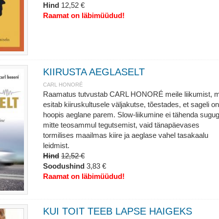
Hind
12,52 €
Raamat on läbimüüdud!
KIIRUSTA AEGLASELT
CARL HONORÉ
Raamatus tutvustab CARL HONORÉ meile liikumist, m
esitab kiiruskultusele väljakutse, tõestades, et sageli on
hoopis aeglane parem. Slow-liikumine ei tähenda sugug
mitte teosammul tegutsemist, vaid tänapäevases
tormilises maailmas kiire ja aeglase vahel tasakaalu
leidmist.
Hind
12,52 €
Soodushind
3,83 €
Raamat on läbimüüdud!
KUI TOIT TEEB LAPSE HAIGEKS