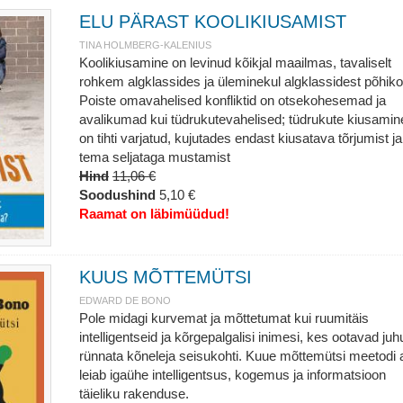
ELU PÄRAST KOOLIKIUSAMIST
TINA HOLMBERG-KALENIUS
Koolikiusamine on levinud kõikjal maailmas, tavaliselt
rohkem algklassides ja üleminekul algklassidest põhikoo
Poiste omavahelised konfliktid on otsekohesemad ja
avalikumad kui tüdrukutevahelised; tüdrukute kiusamin
on tihti varjatud, kujutades endast kiusatava tõrjumist ja
tema seljataga mustamist
Hind
11,06 €
Soodushind
5,10 €
Raamat on läbimüüdud!
KUUS MÕTTEMÜTSI
EDWARD DE BONO
Pole midagi kurvemat ja mõttetumat kui ruumitäis
intelligentseid ja kõrgepalgalisi inimesi, kes ootavad juh
rünnata kõneleja seisukohti. Kuue mõttemütsi meetodi a
leiab igaühe intelligentsus, kogemus ja informatsioon
täieliku rakenduse.