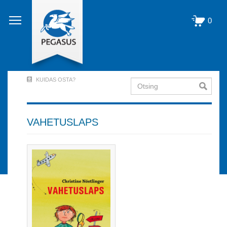
Liigu
edasi
0
põhisisu
juurde
KUIDAS OSTA?
Otsing
User
Account
Menu
VAHETUSLAPS
(logged
out)