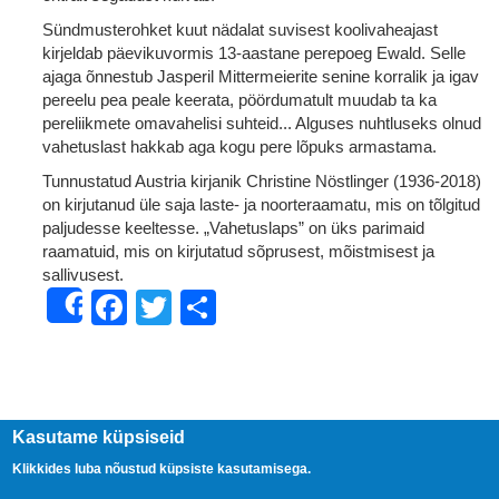
Sündmusterohket kuut nädalat suvisest koolivaheajast
kirjeldab päevikuvormis 13-aastane perepoeg Ewald. Selle
ajaga õnnestub Jasperil Mittermeierite senine korralik ja igav
pereelu pea peale keerata, pöördumatult muudab ta ka
pereliikmete omavahelisi suhteid... Alguses nuhtluseks olnud
vahetuslast hakkab aga kogu pere lõpuks armastama.
Tunnustatud Austria kirjanik Christine Nöstlinger (1936-2018)
on kirjutanud üle saja laste- ja noorteraamatu, mis on tõlgitud
paljudesse keeltesse. „Vahetuslaps” on üks parimaid
raamatuid, mis on kirjutatud sõprusest, mõistmisest ja
sallivusest.
Facebook
Twitter
Share
Share
Kasutame küpsiseid
Klikkides luba nõustud küpsiste kasutamisega.