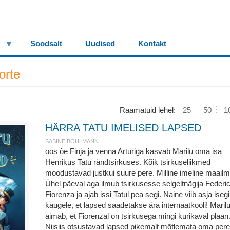
Soodsalt
Uudised
Kontakt
orte
Raamatuid lehel:
25
50
1
HÄRRA TATU IMELISED LAPSED
SABINE BOHLMANN
oos õe Finja ja venna Arturiga kasvab Marilu oma isa
Henrikus Tatu rändtsirkuses. Kõik tsirkuseliikmed
moodustavad justkui suure pere. Milline imeline maailm
Ühel päeval aga ilmub tsirkusesse selgeltnägija Federi
Fiorenza ja ajab issi Tatul pea segi. Naine viib asja isegi 
kaugele, et lapsed saadetakse ära internaatkooli! Maril
aimab, et Fiorenzal on tsirkusega mingi kurikaval plaan
Niisiis otsustavad lapsed pikemalt mõtlemata oma pere