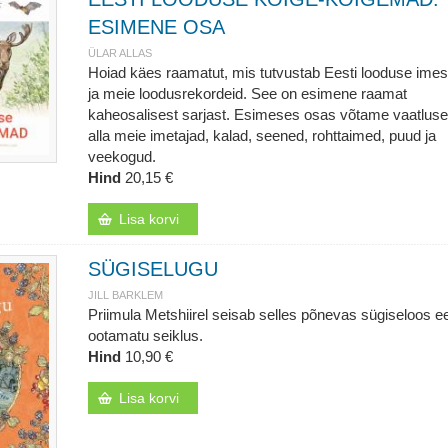
ESIMENE OSA
ÜLAR ALLAS
Hoiad käes raamatut, mis tutvustab Eesti looduse imes
ja meie loodusrekordeid. See on esimene raamat
kaheosalisest sarjast. Esimeses osas võtame vaatluse
alla meie imetajad, kalad, seened, rohttaimed, puud ja
veekogud.
Hind
20,15 €
Lisa korvi
SÜGISELUGU
JILL BARKLEM
Priimula Metshiirel seisab selles põnevas sügiseloos e
ootamatu seiklus.
Hind
10,90 €
Lisa korvi