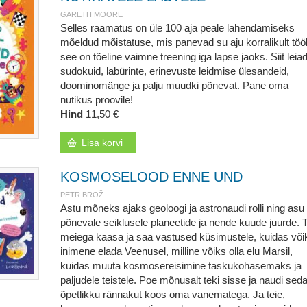
GARETH MOORE
Selles raamatus on üle 100 aja peale lahendamiseks
mõeldud mõistatuse, mis panevad su aju korralikult töö
see on tõeline vaimne treening iga lapse jaoks. Siit leia
sudokuid, labürinte, erinevuste leidmise ülesandeid,
doominomänge ja palju muudki põnevat. Pane oma
nutikus proovile!
Hind
11,50 €
Lisa korvi
KOSMOSELOOD ENNE UND
PETR BROŽ
Astu mõneks ajaks geoloogi ja astronaudi rolli ning asu
põnevale seiklusele planeetide ja nende kuude juurde. 
meiega kaasa ja saa vastused küsimustele, kuidas või
inimene elada Veenusel, milline võiks olla elu Marsil,
kuidas muuta kosmosereisimine taskukohasemaks ja
paljudele teistele. Poe mõnusalt teki sisse ja naudi sed
õpetlikku rännakut koos oma vanematega. Ja teie,