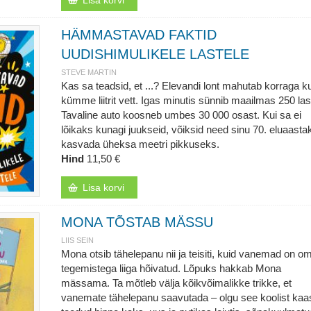
Lisa korvi
HÄMMASTAVAD FAKTID
UUDISHIMULIKELE LASTELE
STEVE MARTIN
Kas sa teadsid, et ...? Elevandi lont mahutab korraga k
kümme liitrit vett. Igas minutis sünnib maailmas 250 las
Tavaline auto koosneb umbes 30 000 osast. Kui sa ei
lõikaks kunagi juukseid, võiksid need sinu 70. eluaasta
kasvada üheksa meetri pikkuseks.
Hind
11,50 €
Lisa korvi
MONA TÕSTAB MÄSSU
LIIS SEIN
Mona otsib tähelepanu nii ja teisiti, kuid vanemad on o
tegemistega liiga hõivatud. Lõpuks hakkab Mona
mässama. Ta mõtleb välja kõikvõimalikke trikke, et
vanemate tähelepanu saavutada – olgu see koolist kaa