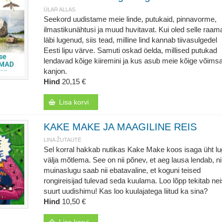
ÜLAR ALLAS
Seekord uudistame meie linde, putukaid, pinnavorme,
ilmastikunähtusi ja muud huvitavat. Kui oled selle raam
läbi lugenud, siis tead, milline lind kannab tiivasulgedel
Eesti lipu värve. Samuti oskad öelda, millised putukad
lendavad kõige kiiremini ja kus asub meie kõige võim
kanjon.
Hind
20,15 €
Lisa korvi
KAKE MAKE JA MAAGILINE REIS
LINA ŽUTAUTĖ
Sel korral hakkab nutikas Kake Make koos isaga üht l
välja mõtlema. See on nii põnev, et aeg lausa lendab, n
muinaslugu saab nii ebatavaline, et koguni teised
rongireisijad tulevad seda kuulama. Loo lõpp tekitab nei
suurt uudishimu! Kas loo kuulajatega liitud ka sina?
Hind
10,50 €