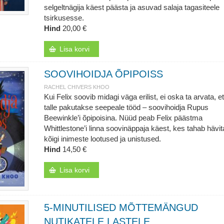
selgeltnägija käest päästa ja asuvad salaja tagasiteele
tsirkusesse.
Hind
20,00 €
Lisa korvi
SOOVIHOIDJA ÕPIPOISS
RACHEL CHIVERS KHOO
Kui Felix soovib midagi väga erilist, ei oska ta arvata, et
talle pakutakse seepeale tööd – soovihoidja Rupus
Beewinkle’i õpipoisina. Nüüd peab Felix päästma
Whittlestone’i linna soovinäppaja käest, kes tahab hävi
kõigi inimeste lootused ja unistused.
Hind
14,50 €
Lisa korvi
5-MINUTILISED MÕTTEMÄNGUD
NUTIKATELE LASTELE