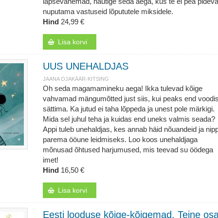
lapsevanemad, nautige seda aega, kus te ei pea pideva
nuputama vastuseid lõpututele miksidele.
Hind
24,99 €
Lisa korvi
UUS UNEHALDJAS
JAANA OJAKÄÄR-KITSING
Oh seda magamamineku aega! Ikka tulevad kõige
vahvamad mängumõtted just siis, kui peaks end voodi
sättima. Ka jutud ei taha lõppeda ja unest pole märkigi.
Mida sel juhul teha ja kuidas end uneks valmis seada?
Appi tuleb unehaldjas, kes annab häid nõuandeid ja nip
parema ööune leidmiseks. Loo koos unehaldjaga
mõnusad õhtused harjumused, mis teevad su öödega
imet!
Hind
16,50 €
Lisa korvi
Eesti looduse kõige-kõigemad. Teine os