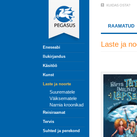
Liigu
KUIDAS OSTA?
User
edasi
põhisisu
Account
juurde
RAAMATUD
Menu
(logged
Laste ja no
Eneseabi
out)
Ilukirjandus
Käsitöö
Kunst
Laste ja noorte
Suurematele
Väiksematele
Narnia kroonikad
Reisiraamat
Tervis
Suhted ja perekond