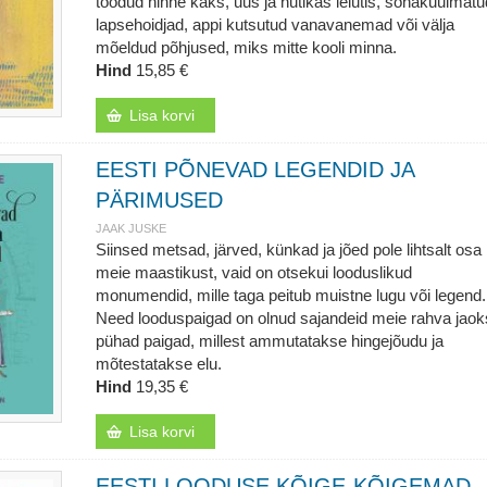
toodud hinne kaks, uus ja nutikas leiutis, sõnakuulmatu
lapsehoidjad, appi kutsutud vanavanemad või välja
mõeldud põhjused, miks mitte kooli minna.
Hind
15,85 €
Lisa korvi
EESTI PÕNEVAD LEGENDID JA
PÄRIMUSED
JAAK JUSKE
Siinsed metsad, järved, künkad ja jõed pole lihtsalt osa
meie maastikust, vaid on otsekui looduslikud
monumendid, mille taga peitub muistne lugu või legend.
Need looduspaigad on olnud sajandeid meie rahva jaok
pühad paigad, millest ammutatakse hingejõudu ja
mõtestatakse elu.
Hind
19,35 €
Lisa korvi
EESTI LOODUSE KÕIGE-KÕIGEMAD.