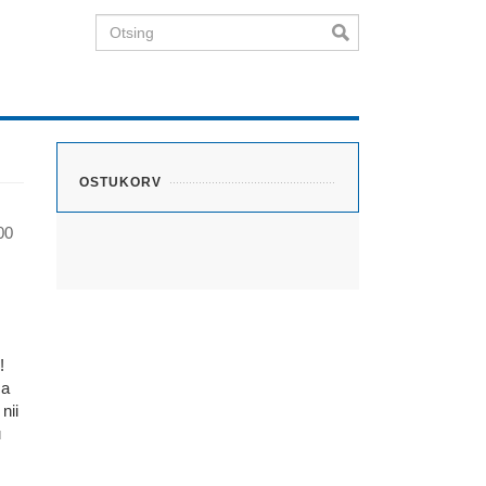
Otsing
OSTUKORV
00
!
ca
nii
u
.