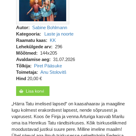
Autor
Sabine Bohlmann
Kategooria
Laste ja noorte
Raamatu kaas
KK
Lehekülgede arv
296
Mõõtmed
144x205
Avaldamise aeg
31.07.2026
Tõlkija
Piret Pääsuke
Toimetaja
Anu Stolovitš
Hind
20,00 €
Lisa korvi
„Härra Tatu imelised lapsed“ on kaasahaarav ja maagiline
lugu kolmest erakordsest lapsest, nende sõprusest ja
vaprusest. Koos õe Finja ja venna Arturiga kasvab Marilu
oma isa Henrikus Tatu rändtsirkuses. Kõik tsirkuseliikmed
moodustavad justkui suure pere. Milline imeline maailm!
Ühel päeval aga ilmub tsirkusesse selgeltnägija Federica