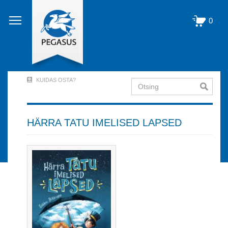
Liigu
edasi
0
põhisisu
juurde
KUIDAS OSTA?
Otsing
User
Account
Menu
HÄRRA TATU IMELISED LAPSED
(logged
out)