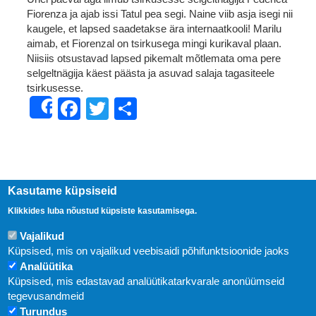
Fiorenza ja ajab issi Tatul pea segi. Naine viib asja isegi nii
kaugele, et lapsed saadetakse ära internaatkooli! Marilu
aimab, et Fiorenzal on tsirkusega mingi kurikaval plaan.
Niisiis otsustavad lapsed pikemalt mõtlemata oma pere
selgeltnägija käest päästa ja asuvad salaja tagasiteele
tsirkusesse.
Facebook
Twitter
Share
Share
Kasutame küpsiseid
Klikkides luba nõustud küpsiste kasutamisega.
Vajalikud
Küpsised, mis on vajalikud veebisaidi põhifunktsioonide jaoks
Analüütika
Küpsised, mis edastavad analüütikatarkvarale anonüümseid
Uudised
tegevusandmeid
Turundus
Abi