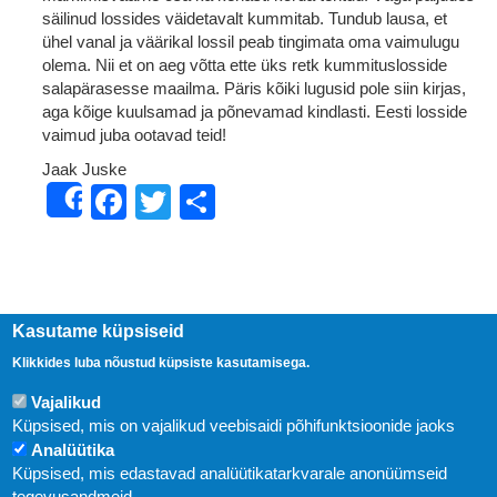
säilinud lossides väidetavalt kummitab. Tundub lausa, et
ühel vanal ja väärikal lossil peab tingimata oma vaimulugu
olema. Nii et on aeg võtta ette üks retk kummituslosside
salapärasesse maailma. Päris kõiki lugusid pole siin kirjas,
aga kõige kuulsamad ja põnevamad kindlasti. Eesti losside
vaimud juba ootavad teid!
Jaak Juske
Facebook
Twitter
Share
Share
Kasutame küpsiseid
Klikkides luba nõustud küpsiste kasutamisega.
Vajalikud
Küpsised, mis on vajalikud veebisaidi põhifunktsioonide jaoks
Analüütika
Küpsised, mis edastavad analüütikatarkvarale anonüümseid
Uudised
tegevusandmeid