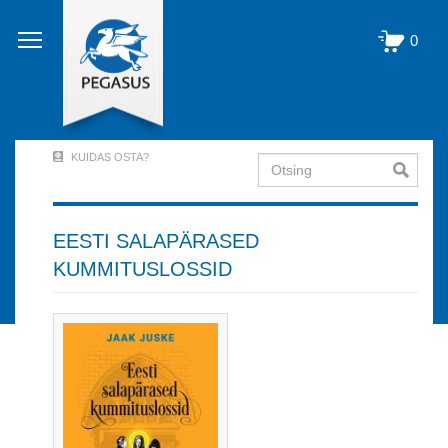
Liigu
edasi
0
põhisisu
juurde
KUIDAS OSTA?
Otsing
User
Account
Menu
EESTI SALAPÄRASED
KUMMITUSLOSSID
(logged
out)