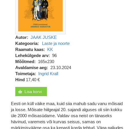
Autor
JAAK JUSKE
Kategooria
Laste ja noorte
Raamatu kaas
KK
Lehekülgede arv
96
Mõõtmed
165x230
Avaldamise aeg
23.10.2024
Toimetaja
Ingrid Krall
Hind
17,40 €
Lisa korvi
Eesti on küll väike maa, kuid siia mahub sadu vanu mõisaid
ja losse. Mõisate hiilgeajal 20. sajandi alguses oli siin kokku
üle 2000 mõisasüdame. Valdav osa neist on tänaseks
hävinud, varemeis või kurvas seisus, samas on
märkimisväärne osa ka kenasti korda tehtud. Väga paljudes