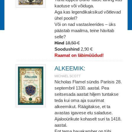
kaotuse või võiduga.
Aga kas legendikaksikud võitlevad
ühel poolel?
Või on nad vastasleerides – üks
päästab maailma, teine hävitab
selle?
Hind
18,50 €
Soodushind
2,90 €
Raamat on läbimüüdud!
ALKEEMIK:
MICHAEL SCOTT
Nicholas Flamel sündis Pariisis 28.
septembril 1330. aastal. Pea
seitsesada aastat hiljem tuntakse
teda kui oma aja suurimat
alkeemikut. Räägitakse, et ta
avastas igavese elu saladuse.
Ajalooürikute kohaselt suri ta 1418.
aastal.
Ent tema hauakamber on tühi.