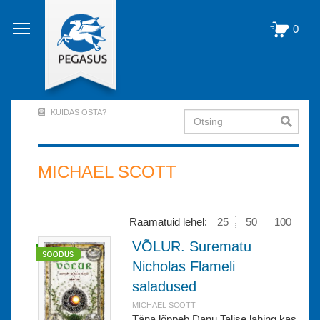
Liigu
edasi
0
põhisisu
juurde
KUIDAS OSTA?
Otsing
User
Account
Menu
MICHAEL SCOTT
(logged
out)
Raamatuid lehel:
25
50
100
VÕLUR. Surematu
Nicholas Flameli
saladused
MICHAEL SCOTT
Täna lõppeb Danu Talise lahing kas