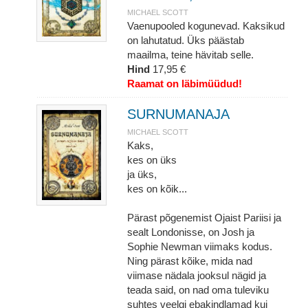
MICHAEL SCOTT
Vaenupooled kogunevad. Kaksikud
on lahutatud. Üks päästab
maailma, teine hävitab selle.
Hind
17,95 €
Raamat on läbimüüdud!
SURNUMANAJA
MICHAEL SCOTT
Kaks,
kes on üks
ja üks,
kes on kõik...
Pärast põgenemist Ojaist Pariisi ja
sealt Londonisse, on Josh ja
Sophie Newman viimaks kodus.
Ning pärast kõike, mida nad
viimase nädala jooksul nägid ja
teada said, on nad oma tuleviku
suhtes veelgi ebakindlamad kui