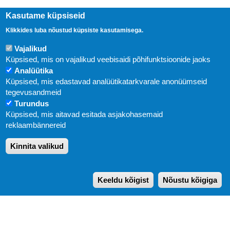
Kasutame küpsiseid
Klikkides luba nõustud küpsiste kasutamisega.
Vajalikud
Küpsised, mis on vajalikud veebisaidi põhifunktsioonide jaoks
Analüütika
Küpsised, mis edastavad analüütikatarkvarale anonüümseid
Uudised
tegevusandmeid
Turundus
Abi
Küpsised, mis aitavad esitada asjakohasemaid
KIRJASTUS PEGASUS OÜ © 2020
reklaambännereid
Paldiski mnt. 29 (A korpus VI korrus), Tallinn
Kinnita valikud
Üldtelefon: 666 1720
E-post:
pegasus[at]pegasus.ee
Keeldu kõigist
Nõustu kõigiga