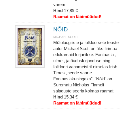
varem.
Hind
17,89 €
Raamat on läbimüüdud!
NÕID
MICHAEL SCOTT
Mütoloogiliste ja folkloorsete teoste
autor Michael Scott on üks Iirimaa
edukamaid kirjanikke. Fantaasia-,
ulme-, ja õuduskirjanduse ning
folkloori vanameistrit nimetas Irish
Times „nende saarte
Fantaasiakuningaks”. “Nõid” on
Surematu Nicholas Flameli
saladuste seeria kolmas raamat.
Hind
15,34 €
Raamat on läbimüüdud!