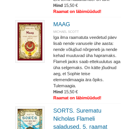
Hind
15,50 €
Raamat on läbimüüdud!
MAAG
MICHAEL SCOTT
Iga ilma raamatuta veedetud päev
lisab nende vanusele ühe aasta:
nende võlujõud nõrgeneb ja nende
kehad muutuvad üha hapramaks.
Flameli jaoks saab ettekuulutus aga
üha selgemaks. On kätte jõudnud
aeg, et Sophie teise
elemendimaagia ära õpiks.
Tulemaagia.
Hind
15,50 €
Raamat on läbimüüdud!
SORTS. Surematu
Nicholas Flameli
saladused, 5. raamat