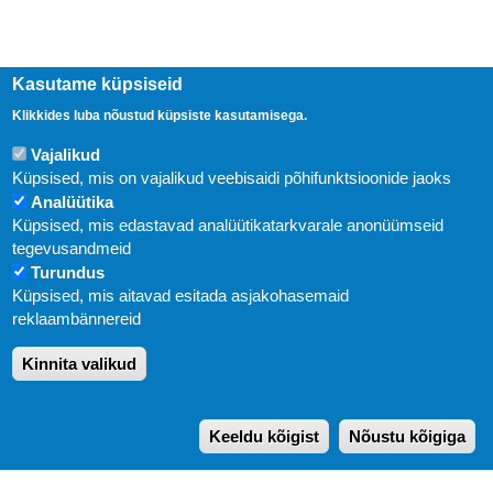
Kasutame küpsiseid
Klikkides luba nõustud küpsiste kasutamisega.
Vajalikud
Küpsised, mis on vajalikud veebisaidi põhifunktsioonide jaoks
Analüütika
Küpsised, mis edastavad analüütikatarkvarale anonüümseid
Uudised
tegevusandmeid
Turundus
Abi
Küpsised, mis aitavad esitada asjakohasemaid
KIRJASTUS PEGASUS OÜ © 2020
reklaambännereid
Paldiski mnt. 29 (A korpus VI korrus), Tallinn
Kinnita valikud
Üldtelefon: 666 1720
E-post:
pegasus[at]pegasus.ee
Keeldu kõigist
Nõustu kõigiga