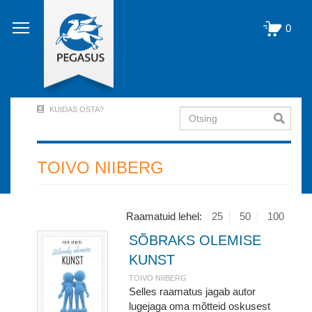
Liigu
edasi
0
põhisisu
juurde
KUIDAS OSTA?
Otsing
User
Account
Menu
TOIVO NIIBERG
(logged
out)
Raamatuid lehel:
25
50
100
SÕBRAKS OLEMISE
KUNST
TOIVO NIIBERG
Selles raamatus jagab autor
lugejaga oma mõtteid oskusest