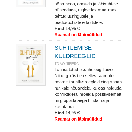
sõbruneda, armuda ja lähisuhtele
pühenduda, tuginedes maailmas
tehtud uuringutele ja
teaduspõhistele faktidele.
Hind
14,95 €
Raamat on läbimüüdud!
SUHTLEMISE
KULDREEGLID
TOIVO NIIBERG
Tunnustatud psühholoog Toivo
Niiberg käsitleb selles raamatus
peamisi suhtlusreegleid ning annab
nutikaid nõuandeid, kuidas hoiduda
konfliktidest, mõelda positiivsemalt
ning õppida aega hindama ja
kasutama.
Hind
14,95 €
Raamat on läbimüüdud!