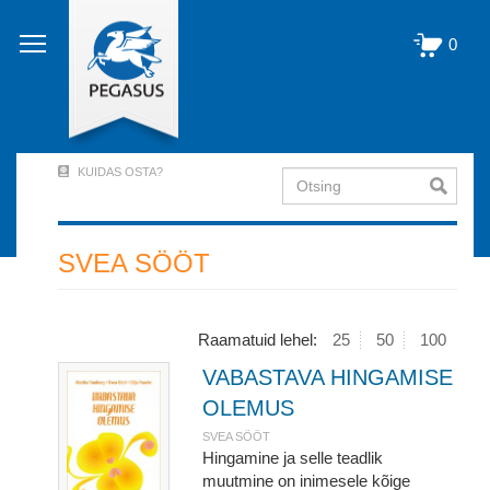
Liigu
edasi
0
põhisisu
juurde
KUIDAS OSTA?
Otsing
User
Account
Menu
SVEA SÖÖT
(logged
out)
Raamatuid lehel:
25
50
100
VABASTAVA HINGAMISE
OLEMUS
SVEA SÖÖT
Hingamine ja selle teadlik
muutmine on inimesele kõige