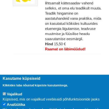
lihtsamalt kättesaadav vahend
selleks, et oma elu teadlikult muuta.
Teadlik hingamine on
aastatuhandeid vana praktika, mida
on kasutatud kõikides kultuurides
eluenergia liigutamise, teadvuse
muutmise ja füüsilise heaolu
saavutamise eesmärgil.
Hind
15,50 €
Raamat on läbimüüdud!
Kasutame küpsiseid
Klikkides luba nõustud küpsiste kasutamisega.
Vajalikud
Küpsised, mis on vajalikud veebisaidi põhifunktsioonide jaoks
Analüütika