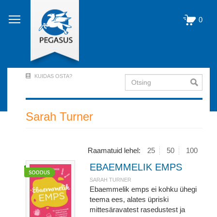
Liigu
edasi
0
põhisisu
juurde
KUIDAS OSTA?
Otsing
User
Account
Menu
Sarah Turner
(logged
out)
Raamatuid lehel:
25
50
100
EBAEMMELIK EMPS
SARAH TURNER
Ebaemmelik emps ei kohku ühegi
teema ees, alates üpriski
mittesäravatest rasedustest ja