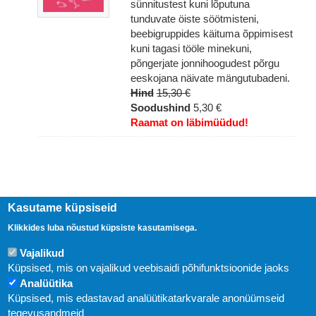
sünnitustest kuni lõputuna
tunduvate öiste söötmisteni,
beebigruppides käituma õppimisest
kuni tagasi tööle minekuni,
põngerjate jonnihoogudest põrgu
eeskojana näivate mängutubadeni.
Hind
15,30 €
Soodushind
5,30 €
Raamat on läbimüüdud!
Kasutame küpsiseid
Klikkides luba nõustud küpsiste kasutamisega.
Vajalikud
Küpsised, mis on vajalikud veebisaidi põhifunktsioonide jaoks
Analüütika
Küpsised, mis edastavad analüütikatarkvarale anonüümseid
Uudised
tegevusandmeid