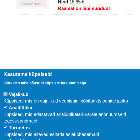
Hind
16,95 €
Raamat on läbimüüdud!
Kasutame küpsiseid
Klikkides luba nõustud küpsiste kasutamisega.
Uudised
Vajalikud
Küpsised, mis on vajalikud veebisaidi põhifunktsioonide jaoks
Abi
Analüütika
KIRJASTUS PEGASUS OÜ © 2020
Küpsised, mis edastavad analüütikatarkvarale anonüümseid
tegevusandmeid
Paldiski mnt. 29 (A korpus VI korrus), Tallinn
Turundus
Üldtelefon: 666 1720
Küpsised, mis aitavad esitada asjakohasemaid