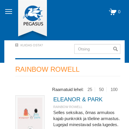
Liigu
edasi
0
põhisisu
juurde
KUIDAS OSTA?
Otsing
User
Account
Menu
RAINBOW ROWELL
(logged
out)
Raamatuid lehel:
25
50
100
ELEANOR & PARK
RAINBOW ROWELL
Selles seksikas, õrnas armuloos
kajab punkrokk ja tõeline armastus.
Lugejad minestavad seda lugedes.