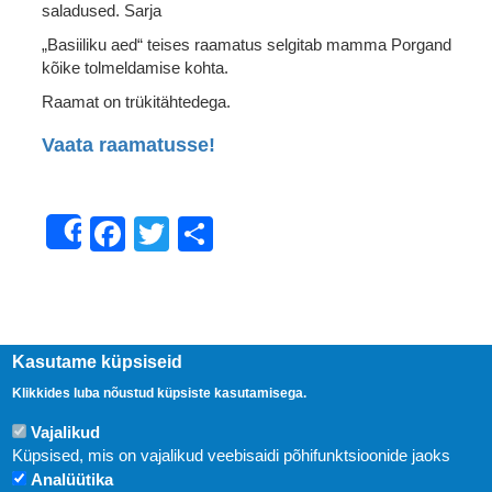
saladused. Sarja
„Basiiliku aed“ teises raamatus selgitab mamma Porgand
kõike tolmeldamise kohta.
Raamat on trükitähtedega.
Vaata raamatusse!
Facebook
Twitter
Share
Share
Kasutame küpsiseid
Klikkides luba nõustud küpsiste kasutamisega.
Vajalikud
Küpsised, mis on vajalikud veebisaidi põhifunktsioonide jaoks
Analüütika