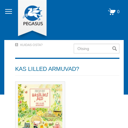
Liigu
edasi
0
põhisisu
juurde
KUIDAS OSTA?
Otsing
User
Account
Menu
KAS LILLED ARMUVAD?
(logged
out)