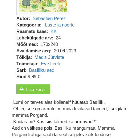
Autor
Sébastien Perez
Kategooria
Laste ja noorte
Raamatu kaas
KK
Lehekülgede arv
24
Mõõtmed
170x240
Avaldamise aeg
20.09.2023
Tõlkija
Madis Jürviste
Toimetaja
Eve Leete
Sari
Basiiliku aed
Hind
9,99 €
Lisa korvi
„Lumi on terves aias kollane!“ hüüatab Basiilik.
„Oh ei, see on armutolm, mida levitavad taimed,“ selgitab
mamma Porgand.
„Kuidas nii? Kas siis taimed ka armuvad?“
Aed on väikese poisi Basiiliku mängumaa. Mamma
Porgandi abiga saab ta seal selgeks kõik looduse