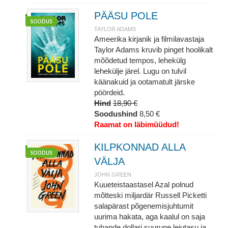
PÄÄSU POLE
TAYLOR ADAMS
Ameerika kirjanik ja filmilavastaja
Taylor Adams kruvib pinget hoolikalt
mõõdetud tempos, lehekülg
lehekülje järel. Lugu on tulvil
käänakuid ja ootamatult järske
pöördeid.
Hind
18,90 €
Soodushind
8,50 €
Raamat on läbimüüdud!
KILPKONNAD ALLA
VÄLJA
JOHN GREEN
Kuueteistaastasel Azal polnud
mõtteski miljardär Russell Picketti
salapärast põgenemisjuhtumit
uurima hakata, aga kaalul on saja
tuhande dollari suurune leiutasu ja