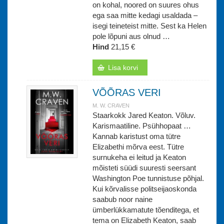
on kohal, noored on suures ohus
ega saa mitte kedagi usaldada –
isegi teineteist mitte. Sest ka Helen
pole lõpuni aus olnud …
Hind
21,15 €
Lisa korvi
VÕÕRAS VERI
M. W. CRAVEN
Staarkokk Jared Keaton. Võluv.
Karismaatiline. Psühhopaat …
Kannab karistust oma tütre
Elizabethi mõrva eest. Tütre
surnukeha ei leitud ja Keaton
mõisteti süüdi suuresti seersant
Washington Poe tunnistuse põhjal.
Kui kõrvalisse politseijaoskonda
saabub noor naine
ümberlükkamatute tõenditega, et
tema on Elizabeth Keaton, saab