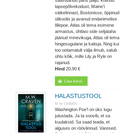
saavutanud päris palju: kolinud
lapsepõlvekodust, Maine’i
väikelinnast, Bostonisse, õppinud
ülikoolis ja avanud endanimelise
lillepoe. Atlas oli tema esimene
armastus, ühtlasi side seljataha
jäänud minevikuga. Atlas oli tema
hingesugulane ja kaitsja. Ning kui
too ootamatult välja ilmub, satub
ohtu kõik, mille Lily ja Ryle on
rajanud.
Hind
20,90 €
Lisa korvi
HALASTUSTOOL
M. W. CRAVEN
Washington Poe’l on üks lugu
jutustada. Ja ta soovib, et sa
kuulaksid. Sa saad teada, et
alguses on röövlinnud. Varesed.