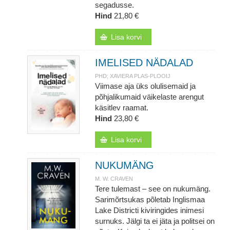
segadusse.
Hind
21,80 €
Lisa korvi
IMELISED NÄDALAD
PHD; XAVIERA PLAS-PLOOIJ
Viimase aja üks olulisemaid ja
põhjalikumaid väikelaste arengut
käsitlev raamat.
Hind
23,80 €
Lisa korvi
NUKUMÄNG
M. W. CRAVEN
Tere tulemast – see on nukumäng.
Sarimõrtsukas põletab Inglismaa
Lake Districti kiviringides inimesi
surnuks. Jälgi ta ei jäta ja politsei on