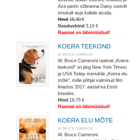
Aza parim sõbranna Daisy soovib
innukalt asja kallale asuda.
Hind
15,30 €
Soodushind
9,10 €
Raamat on läbimüüdud!
KOERA TEEKOND
W. BRUCE CAMERON
W. Bruce Cameroni raamat „Koera
teekond” on järg New York Timesi
ja USA Today menukile „Koera elu
mõte”, mille põhjal valminud film
linastus 2017. aastal ka Eesti
kinodes.
Hind
16,75 €
Raamat on läbimüüdud!
KOERA ELU MÕTE
W. BRUCE CAMERON
W. Bruce Cameroni