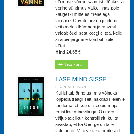
sõrmuse sõrme saamist. Jõhker ja
verine sündmus väikelinnas pole
kaugeltki mitte esimene ega
viimane. Ohvrite arv on jõudnud
seitsmeteistkümneni ja rahvast
valdab õud, sest keegi ei tea, kelle
snaiper järgmine kord sihikule
võtab.
Hind
24,65 €
Lisa korvi
LASE MIND SISSE
CLAIRE MCGOWAN
Kui juhtub õnnetus, mis võinuks
lõppeda traagiliselt, hakkab Helenile
tunduma, et see oli seotud maja
müstilise minevikuga. Olukord
väljub täielikult kontrolli alt, kui ta
avastab, et ka George on talle
valetanud. Mineviku kummitused