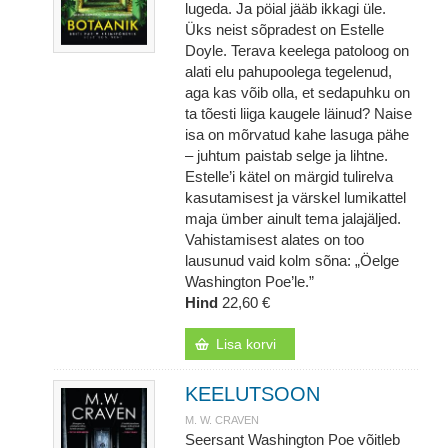
lugeda. Ja pöial jääb ikkagi üle.
Üks neist sõpradest on Estelle
Doyle. Terava keelega patoloog on
alati elu pahupoolega tegelenud,
aga kas võib olla, et sedapuhku on
ta tõesti liiga kaugele läinud? Naise
isa on mõrvatud kahe lasuga pähe
– juhtum paistab selge ja lihtne.
Estelle’i kätel on märgid tulirelva
kasutamisest ja värskel lumikattel
maja ümber ainult tema jalajäljed.
Vahistamisest alates on too
lausunud vaid kolm sõna: „Öelge
Washington Poe’le.”
Hind
22,60 €
Lisa korvi
KEELUTSOON
M. W. CRAVEN
Seersant Washington Poe võitleb