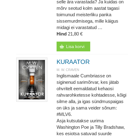
selle ära varastada? Ja kuidas on
mõrv seotud kolm aastat tagasi
toimunud meisterliku panka
sissemurdmisega, mille käigus
midagi ei varastatud …
Hind
21,80 €
Lisa korvi
KURAATOR
M. W. CRAVEN
Inglismaale Cumbriasse on
siginenud sarimõrvar, kes jätab
ohvritelt eemaldatud kehaosi
rahvarohketesse kohtadesse, kõigi
silme alla, ja igas sündmuspaigas
on üks ja sama veider sõnum:
#MLV6.
Asja kutsutakse uurima
Washington Poe ja Tilly Bradshaw,
kes esiotsa satuvad suurde