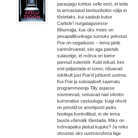
parasjagu kohtus selle eest, et teda
ta armastatud lamburihütist välja ei
tõstetaks, kui saabub kutse
Carlisle’i nurgatagusesse
lõbumajja, kus üks mees on
pesapallikurikaga surnuks pekstud.
Poe on segaduses – tema jahib
sarimõrvareid, siin aga paistab
sulaselge, et mõrva on toime
pannud sutenöör. Kuid isikud, kes
end paljastada ei soovi, nõuavad
isiklikult just Poe’d juhtumit uurima.
Kui Poe ja sotsiaalselt saamatu
programmeerija Tilly asjasse
süvenevad, seisavad nad silmitsi
kummalise vastuoluga: kuigi ohvrit
on prestiižse ametiposti jaoks
hoolega kontrollitud, ei ole tema
tausta võimalik tõestada. Miks on
mõrvapaika jäetud kujuke? Ja miks
otsustas üks uurimisrühma liige