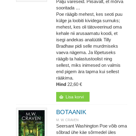
Palju vareseid. Piisavalt, et mõrva
sooritada …
Poe räägib mehest, kes seoti puu
külge ja loobiti kividega surnuks;
mehest, kes oli tätoveerinud oma
kehale nii arusaamatu koodi, et
isegi andekas analüütik Tilly
Bradhaw pidi selle murdmiseks
vaeva nägema. Ja lõpetuseks
räägib ta halastustoolist ning
sellest, miks inimesed on valmis
end pigem ära tapma kui sellest
rääkima.
Hind
22,60 €
Lisa korvi
BOTAANIK
M. W. CRAVEN
Seersant Washington Poe võib oma
sõbrad ühe käe sõrmedel üles