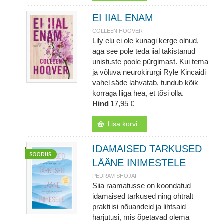
EI IIAL ENAM
COLLEEN HOOVER
Lily elu ei ole kunagi kerge olnud,
aga see pole teda iial takistanud
unistuste poole pürgimast. Kui tema
ja võluva neurokirurgi Ryle Kincaidi
vahel säde lahvatab, tundub kõik
korraga liiga hea, et tõsi olla.
Hind
17,95 €
Lisa korvi
IDAMAISED TARKUSED
LÄÄNE INIMESTELE
PEDRAM SHOJAI
Siia raamatusse on koondatud
idamaised tarkused ning ohtralt
praktilisi nõuandeid ja lihtsaid
harjutusi, mis õpetavad olema