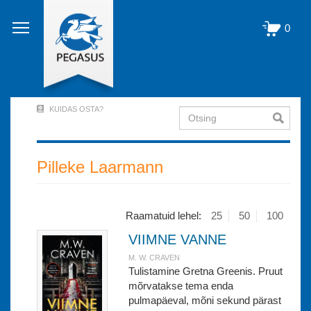
Liigu
edasi
0
põhisisu
juurde
KUIDAS OSTA?
Otsing
User
Account
Menu
Pilleke Laarmann
(logged
out)
Raamatuid lehel:
25
50
100
VIIMNE VANNE
M. W. CRAVEN
Tulistamine Gretna Greenis. Pruut
mõrvatakse tema enda
pulmapäeval, mõni sekund pärast