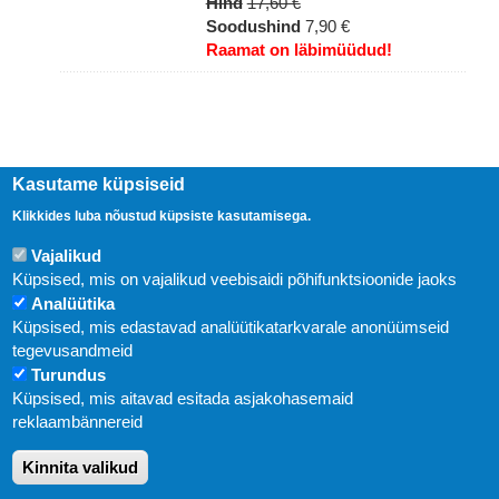
Hind
17,60 €
Soodushind
7,90 €
Raamat on läbimüüdud!
Kasutame küpsiseid
Klikkides luba nõustud küpsiste kasutamisega.
Vajalikud
Küpsised, mis on vajalikud veebisaidi põhifunktsioonide jaoks
Analüütika
Küpsised, mis edastavad analüütikatarkvarale anonüümseid
Uudised
tegevusandmeid
Turundus
Abi
Küpsised, mis aitavad esitada asjakohasemaid
KIRJASTUS PEGASUS OÜ © 2020
reklaambännereid
Paldiski mnt. 29 (A korpus VI korrus), Tallinn
Kinnita valikud
Üldtelefon: 666 1720