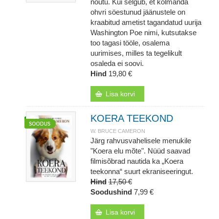
nõutu. Kui selgub, et kolmanda
ohvri söestunud jäänustele on
kraabitud ametist tagandatud uurija
Washington Poe nimi, kutsutakse
too tagasi tööle, osalema
uurimises, milles ta tegelikult
osaleda ei soovi.
Hind
19,80 €
Lisa korvi
KOERA TEEKOND
W. BRUCE CAMERON
Järg rahvusvahelisele menukile
"Koera elu mõte". Nüüd saavad
filmisõbrad nautida ka „Koera
teekonna“ suurt ekraniseeringut.
Hind
17,50 €
Soodushind
7,99 €
Lisa korvi