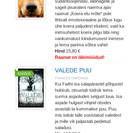
südantsoojendav, läbinägelik ja
sageli pisarateni naerma ajav
raamat „Koera elu mõte“ pole
lihtsalt emotsionaalne ja lõbus lugu
ühe koera paljudest eludest, vaid ka
inimsuhetest koera pilgu läbi ning
vankumatust kiindumusest inimese
ja tema parima sõbra vahel
Hind
15,80 €
Raamat on läbimüüdud!
VALEDE PUU
FRANCES HARDINGE
Kui Faithi isa salapärastel põhjustel
hukkub, otsustab tüdruk tema
surma asjaoludes selgust luua. Isa
asjade hulgast vihjeid otsides
avastab ta kummalise puu. Puu,
mis toitub talle sosistatud valedest
ja mille vili paljastab peidetud
saladusi.