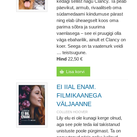
kedagi sellist nagu Clancy. Ta peab
päevikut, armub, rivaalitseb oma
südamedaami kiindumuse pärast
ning elab üheaegselt koos oma
parima sõbra ja suurima
vaenlasega – see ei pruugigi olla
väga ebaharilik, ainult et Clancy on
koer. Seega on ta vaatenurk veidi
… teistsugune.
Hind
22,50 €
Lisa korvi
EI IIAL ENAM.
FILMIKAANEGA
VÄLJAANNE
COLLEEN HOOVER
Lily elu ei ole kunagi kerge olnud,
aga see pole teda iial takistanud
unistuste poole pürgimast. Ta on