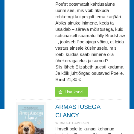
Poe’st ootamatult kahtlusalune
uurimises, mis võib rikkuda
rohkemgi kui pelgalt tema karjääri.
Abiks ainuke inimene, keda ta
usaldab – särava mõistusega, kuid
sotsiaalselt saamatu Tilly Bradshaw
–, jookseb Poe ajaga võidu, et leida
vastus ainsale küsimusele, mis
loeb: kuidas saab inimene olla
ühekorraga elus ja surnud?
Siis läheb Elizabeth uuesti kaduma.
Ja kõik juhtlõngad osutavad Poe’le.
Hind
21,80 €
Lisa korvi
ARMASTUSEGA
CLANCY
W. BRUCE CAMERON
Ilmselt pole te kunagi kohanud