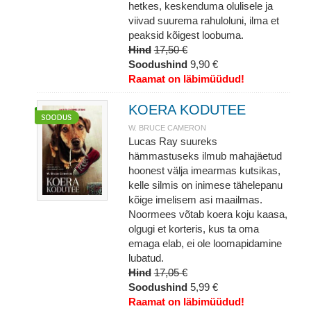
hetkes, keskenduma olulisele ja
viivad suurema rahuloluni, ilma et
peaksid kõigest loobuma.
Hind
17,50 €
Soodushind
9,90 €
Raamat on läbimüüdud!
KOERA KODUTEE
W. BRUCE CAMERON
Lucas Ray suureks
hämmastuseks ilmub mahajäetud
hoonest välja imearmas kutsikas,
kelle silmis on inimese tähelepanu
kõige imelisem asi maailmas.
Noormees võtab koera koju kaasa,
olgugi et korteris, kus ta oma
emaga elab, ei ole loomapidamine
lubatud.
Hind
17,05 €
Soodushind
5,99 €
Raamat on läbimüüdud!